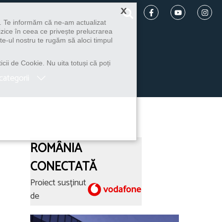
×
u. Te informăm că ne-am actualizat
izice în ceea ce privește prelucrarea
te-ul nostru te rugăm să aloci timpul
icii de Cookie. Nu uita totuși că poți
categorii
ROMÂNIA
CONECTATĂ
Proiect susținut
de