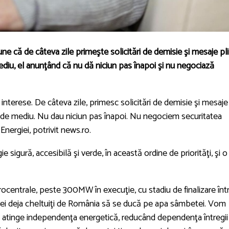
une că de câteva zile primeşte solicitări de demisie şi mesaje pl
mediu, el anunţând că nu dă niciun pas înapoi şi nu negociază
nterese. De câteva zile, primesc solicitări de demisie şi mesaje
ii de mediu. Nu dau niciun pas înapoi. Nu negociem securitatea
Energiei, potrivit news.ro.
e sigură, accesibilă şi verde, în această ordine de priorităţi, şi o
rocentrale, peste 300MW în execuţie, cu stadiu de finalizare înt
lei deja cheltuiţi de România să se ducă pe apa sâmbetei. Vom
 atinge independenţa energetică, reducând dependenţa întregii