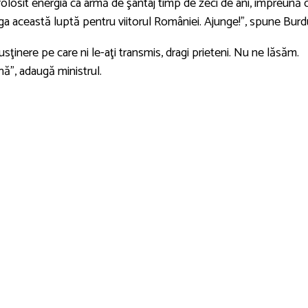
 folosit energia ca armă de şantaj timp de zeci de ani, împreună 
tiga această luptă pentru viitorul României. Ajunge!”, spune Burd
inere pe care ni le-aţi transmis, dragi prieteni. Nu ne lăsăm.
ă”, adaugă ministrul.