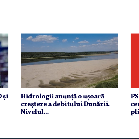
 şi
Hidrologii anunţă o uşoară
PS
creştere a debitului Dunării.
ce
Nivelul...
pli