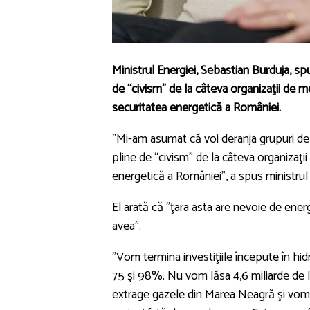
Ministrul Energiei, Sebastian Burduja, sp
de “civism” de la câteva organizaţii de 
securitatea energetică a României.
”Mi-am asumat că voi deranja grupuri de i
pline de “civism” de la câteva organizaţ
energetică a României”, a spus ministrul 
El arată că ”ţara asta are nevoie de energi
avea”.
”Vom termina investiţiile începute în hid
75 şi 98%. Nu vom lăsa 4,6 miliarde de 
extrage gazele din Marea Neagră şi vom