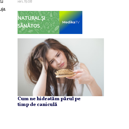
cu
ieri, 15:08
uja.
NATURAL ȘI
SĂNĂTOS
Cum ne hidratăm părul pe
timp de caniculă