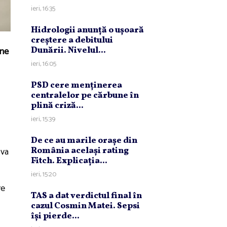
ieri, 16:35
Hidrologii anunţă o uşoară
creştere a debitului
ine
Dunării. Nivelul...
ieri, 16:05
PSD cere menţinerea
centralelor pe cărbune în
plină criză...
ieri, 15:39
De ce au marile oraşe din
 va
România acelaşi rating
Fitch. Explicaţia...
ieri, 15:20
re
TAS a dat verdictul final în
cazul Cosmin Matei. Sepsi
îşi pierde...