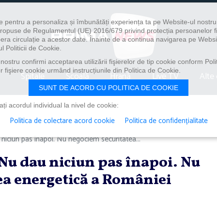
e pentru a personaliza și îmbunătăți experiența ta pe Website-ul nostr
i propuse de Regulamentul (UE) 2016/679 privind protecția persoanelor f
ibera circulație a acestor date. Înainte de a continua navigarea pe Websi
l Politicii de Cookie.
ostru confirmi acceptarea utilizării fişierelor de tip cookie conform Polit
 fişiere cookie urmând instrucțiunile din Politica de Cookie.
Spitale
Școală
Hrană
Live TV
Alte 
SUNT DE ACORD CU POLITICA DE COOKIE
i acordul individual la nivel de cookie:
Politica de colectare acord cookie
Politica de confidențialitate
niciun pas înapoi. Nu negociem securitatea...
Nu dau niciun pas înapoi. Nu
ea energetică a României