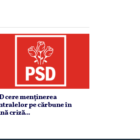
D cere menţinerea
ntralelor pe cărbune în
nă criză...