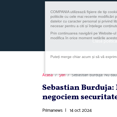
COMPANIA utilizează fişiere de tip cooki
politicile cu cele mai recente modificăr
datelor cu caracter personal și privind l
necesar pentru a citi și înțelege conținutu
Prin continuarea navigării pe Website-ul n
modifica în orice moment setările acestor
Clasa politica
Puteți merge chiar acum și să vă exprimaț
Acasă
Știri
Sebastian Burduja: Nu dau 
Sebastian Burduja: 
negociem securitat
Primanews
|
14 oct 2024