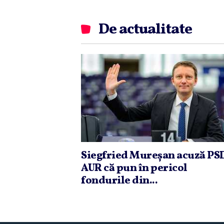
De actualitate
Siegfried Mureşan acuză PSD
AUR că pun în pericol
fondurile din...