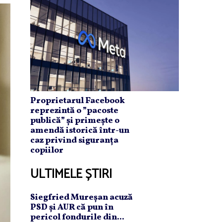
Proprietarul Facebook
reprezintă o ”pacoste
publică” și primește o
amendă istorică într-un
caz privind siguranța
copiilor
ULTIMELE ȘTIRI
Siegfried Mureşan acuză
PSD şi AUR că pun în
pericol fondurile din...