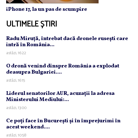
iPhone 17, la un pas de scumpire
ULTIMELE ȘTIRI
Radu Miruţă, întrebat dacă dronele ruseşti care
intră în România...
astăzi, 16:22
O dronă venind dinspre România a explodat
deasupra Bulgariei....
astăzi, 16:15
Liderul senatorilor AUR, acuzaţii la adresa
Ministerului Mediului:...
astăzi, 13:00
Ce poţi face în Bucureşti şi în împrejurimi în
acest weekend....
astăzi, 10:58