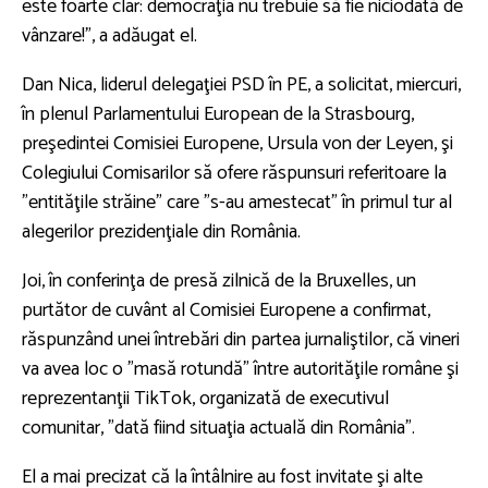
este foarte clar: democraţia nu trebuie să fie niciodată de
vânzare!", a adăugat el.
Dan Nica, liderul delegaţiei PSD în PE, a solicitat, miercuri,
în plenul Parlamentului European de la Strasbourg,
preşedintei Comisiei Europene, Ursula von der Leyen, şi
Colegiului Comisarilor să ofere răspunsuri referitoare la
"entităţile străine" care "s-au amestecat" în primul tur al
alegerilor prezidenţiale din România.
Joi, în conferinţa de presă zilnică de la Bruxelles, un
purtător de cuvânt al Comisiei Europene a confirmat,
răspunzând unei întrebări din partea jurnaliştilor, că vineri
va avea loc o "masă rotundă" între autorităţile române şi
reprezentanţii TikTok, organizată de executivul
comunitar, "dată fiind situaţia actuală din România".
El a mai precizat că la întâlnire au fost invitate şi alte