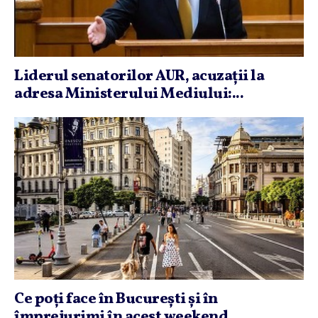
Liderul senatorilor AUR, acuzaţii la
adresa Ministerului Mediului:...
Ce poţi face în Bucureşti şi în
împrejurimi în acest weekend....