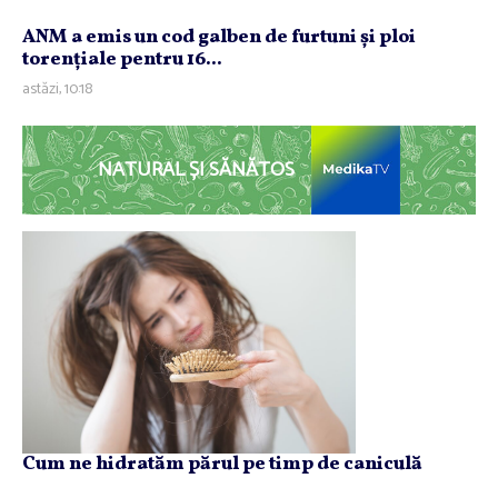
ANM a emis un cod galben de furtuni şi ploi
torenţiale pentru 16...
astăzi, 10:18
NATURAL ȘI SĂNĂTOS
Cum ne hidratăm părul pe timp de caniculă