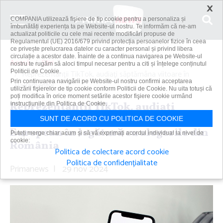
×
COMPANIA utilizează fişiere de tip cookie pentru a personaliza și
îmbunătăți experiența ta pe Website-ul nostru. Te informăm că ne-am
actualizat politicile cu cele mai recente modificări propuse de
Regulamentul (UE) 2016/679 privind protecția persoanelor fizice în ceea
ce privește prelucrarea datelor cu caracter personal și privind libera
circulație a acestor date. Înainte de a continua navigarea pe Website-ul
Acasă
Știri
nostru te rugăm să aloci timpul necesar pentru a citi și înțelege conținutul
Politicii de Cookie.
Reprezentanţii TikTok, audiaţi săptămâna viitoare în
Prin continuarea navigării pe Website-ul nostru confirmi acceptarea
Parlamentul...
utilizării fişierelor de tip cookie conform Politicii de Cookie. Nu uita totuși că
poți modifica în orice moment setările acestor fişiere cookie urmând
Reprezentanţii TikTok, audiaţi
instrucțiunile din Politica de Cookie.
săptămâna viitoare în Parlamentul
SUNT DE ACORD CU POLITICA DE COOKIE
European în legătură cu alegerile din
Puteți merge chiar acum și să vă exprimați acordul individual la nivel de
cookie:
România
Politica de colectare acord cookie
Politica de confidențialitate
Primanews
|
29 nov 2024