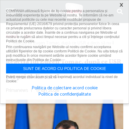
×
COMPANIA utilizează fişiere de tip cookie pentru a personaliza și
îmbunătăți experiența ta pe Website-ul nostru. Te informăm că ne-am
actualizat politicile cu cele mai recente modificări propuse de
Regulamentul (UE) 2016/679 privind protecția persoanelor fizice în ceea
ce privește prelucrarea datelor cu caracter personal și privind libera
circulație a acestor date. Înainte de a continua navigarea pe Website-ul
Acasă
Știri
nostru te rugăm să aloci timpul necesar pentru a citi și înțelege conținutul
Politicii de Cookie.
Reacţia lui Eugen Tomac, după ce USR a decis să nu îl
Prin continuarea navigării pe Website-ul nostru confirmi acceptarea
sprijine: „Îşi...
utilizării fişierelor de tip cookie conform Politicii de Cookie. Nu uita totuși că
poți modifica în orice moment setările acestor fişiere cookie urmând
Reacţia lui Eugen Tomac, după ce USR
instrucțiunile din Politica de Cookie.
a decis să nu îl sprijine: „Îşi anulează
SUNT DE ACORD CU POLITICA DE COOKIE
propriul discurs”
Puteți merge chiar acum și să vă exprimați acordul individual la nivel de
cookie:
Politica de colectare acord cookie
Primanews
|
13 iun 2026
Politica de confidențialitate