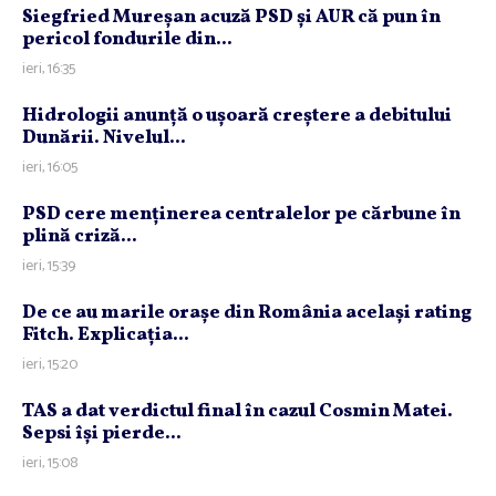
Siegfried Mureşan acuză PSD şi AUR că pun în
pericol fondurile din...
ieri, 16:35
Hidrologii anunţă o uşoară creştere a debitului
Dunării. Nivelul...
ieri, 16:05
PSD cere menţinerea centralelor pe cărbune în
plină criză...
ieri, 15:39
De ce au marile oraşe din România acelaşi rating
Fitch. Explicaţia...
ieri, 15:20
TAS a dat verdictul final în cazul Cosmin Matei.
Sepsi îşi pierde...
ieri, 15:08