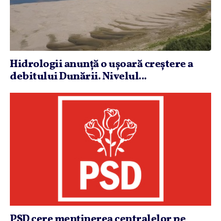
Hidrologii anunţă o uşoară creştere a
debitului Dunării. Nivelul...
PSD cere menţinerea centralelor pe