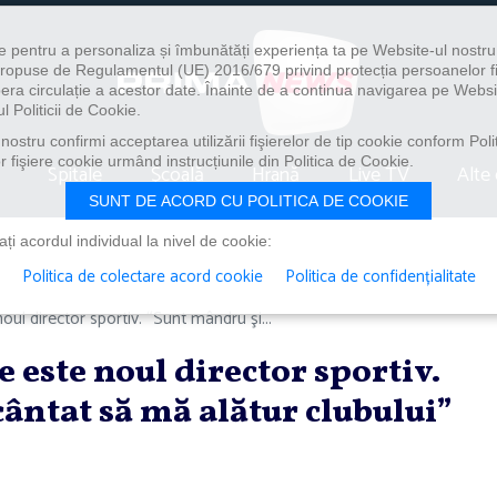
e pentru a personaliza și îmbunătăți experiența ta pe Website-ul nostr
i propuse de Regulamentul (UE) 2016/679 privind protecția persoanelor f
ibera circulație a acestor date. Înainte de a continua navigarea pe Websi
l Politicii de Cookie.
ostru confirmi acceptarea utilizării fişierelor de tip cookie conform Polit
 fişiere cookie urmând instrucțiunile din Politica de Cookie.
Spitale
Școală
Hrană
Live TV
Alte 
SUNT DE ACORD CU POLITICA DE COOKIE
i acordul individual la nivel de cookie:
Politica de colectare acord cookie
Politica de confidențialitate
oul director sportiv. “Sunt mândru şi...
 este noul director sportiv.
ântat să mă alătur clubului”