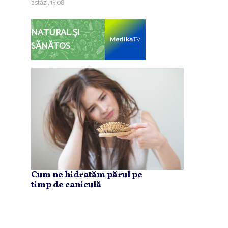
astăzi, 15:08
NATURAL ȘI
SĂNĂTOS
Cum ne hidratăm părul pe
timp de caniculă