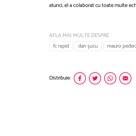
atunci, el a colaborat cu toate multe ech
AFLA MAI MULTE DESPRE
fc rapid
dan şucu
mauro pederz
Distribuie: