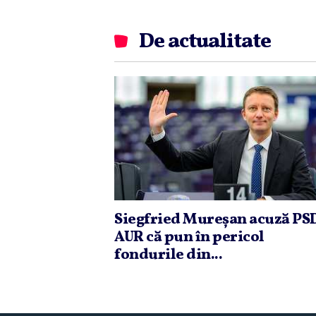
De actualitate
Siegfried Mureşan acuză PSD
AUR că pun în pericol
fondurile din...