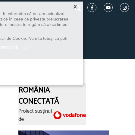
×
u. Te informăm că ne-am actualizat
izice în ceea ce privește prelucrarea
te-ul nostru te rugăm să aloci timpul
icii de Cookie. Nu uita totuși că poți
categorii
ROMÂNIA
CONECTATĂ
Proiect susținut
de