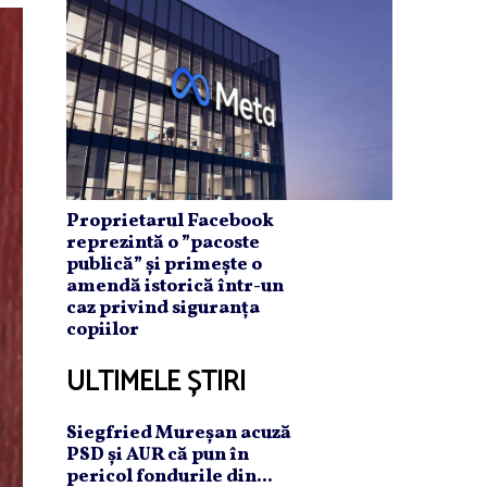
Proprietarul Facebook
reprezintă o ”pacoste
publică” și primește o
amendă istorică într-un
caz privind siguranța
copiilor
ULTIMELE ȘTIRI
Siegfried Mureşan acuză
PSD şi AUR că pun în
pericol fondurile din...