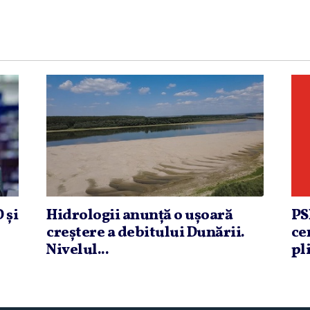
 şi
Hidrologii anunţă o uşoară
PS
creştere a debitului Dunării.
ce
Nivelul...
pli