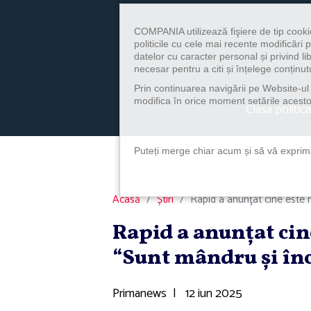
COMPANIA utilizează fişiere de tip cooki
politicile cu cele mai recente modificăr
datelor cu caracter personal și privind l
necesar pentru a citi și înțelege conținutu
Prin continuarea navigării pe Website-ul n
modifica în orice moment setările acestor
Clasa politica
Puteți merge chiar acum și să vă exprimaț
Acasă
Știri
Rapid a anunţat cine este n
Rapid a anunţat cine
“Sunt mândru şi înc
Primanews
|
12 iun 2025