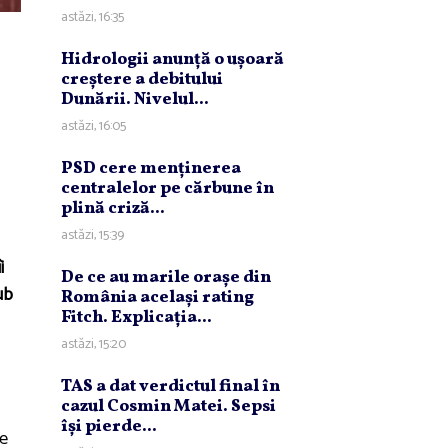
astăzi, 16:35
Hidrologii anunţă o uşoară
creştere a debitului
Dunării. Nivelul...
astăzi, 16:05
PSD cere menţinerea
centralelor pe cărbune în
plină criză...
astăzi, 15:39
i
De ce au marile oraşe din
ub
România acelaşi rating
Fitch. Explicaţia...
astăzi, 15:20
TAS a dat verdictul final în
cazul Cosmin Matei. Sepsi
îşi pierde...
de