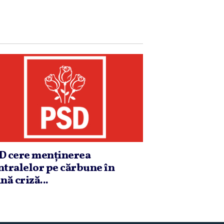
D cere menţinerea
ntralelor pe cărbune în
nă criză...