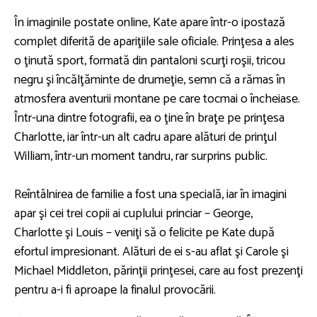
În imaginile postate online, Kate apare într-o ipostază
complet diferită de apariţiile sale oficiale. Prinţesa a ales
o ţinută sport, formată din pantaloni scurţi roşii, tricou
negru şi încălţăminte de drumeţie, semn că a rămas în
atmosfera aventurii montane pe care tocmai o încheiase.
Într-una dintre fotografii, ea o ţine în braţe pe prinţesa
Charlotte, iar într-un alt cadru apare alături de prinţul
William, într-un moment tandru, rar surprins public.
Reîntâlnirea de familie a fost una specială, iar în imagini
apar şi cei trei copii ai cuplului princiar – George,
Charlotte şi Louis – veniţi să o felicite pe Kate după
efortul impresionant. Alături de ei s-au aflat şi Carole şi
Michael Middleton, părinţii prinţesei, care au fost prezenţi
pentru a-i fi aproape la finalul provocării.