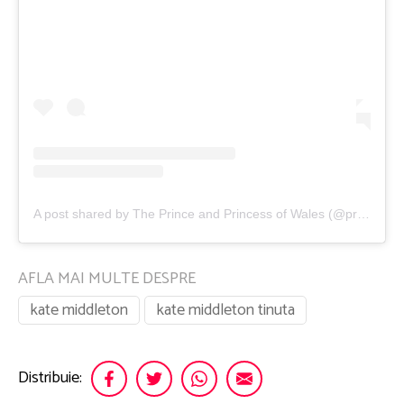
A post shared by The Prince and Princess of Wales (@princeandprincessofwales)
AFLA MAI MULTE DESPRE
kate middleton
kate middleton tinuta
Distribuie: