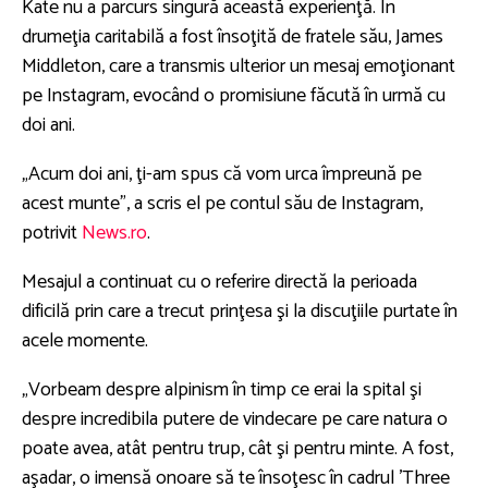
Kate nu a parcurs singură această experienţă. În
drumeţia caritabilă a fost însoţită de fratele său, James
Middleton, care a transmis ulterior un mesaj emoţionant
pe Instagram, evocând o promisiune făcută în urmă cu
doi ani.
„Acum doi ani, ţi-am spus că vom urca împreună pe
acest munte”, a scris el pe contul său de Instagram,
potrivit
News.ro
.
Mesajul a continuat cu o referire directă la perioada
dificilă prin care a trecut prinţesa şi la discuţiile purtate în
acele momente.
„Vorbeam despre alpinism în timp ce erai la spital şi
despre incredibila putere de vindecare pe care natura o
poate avea, atât pentru trup, cât şi pentru minte. A fost,
aşadar, o imensă onoare să te însoţesc în cadrul 'Three