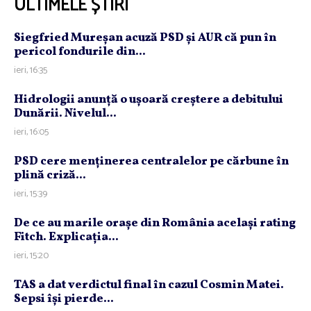
ULTIMELE ȘTIRI
Siegfried Mureşan acuză PSD şi AUR că pun în
pericol fondurile din...
ieri, 16:35
Hidrologii anunţă o uşoară creştere a debitului
Dunării. Nivelul...
ieri, 16:05
PSD cere menţinerea centralelor pe cărbune în
plină criză...
ieri, 15:39
De ce au marile oraşe din România acelaşi rating
Fitch. Explicaţia...
ieri, 15:20
TAS a dat verdictul final în cazul Cosmin Matei.
Sepsi îşi pierde...