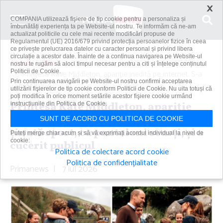
×
COMPANIA utilizează fişiere de tip cookie pentru a personaliza și
îmbunătăți experiența ta pe Website-ul nostru. Te informăm că ne-am
actualizat politicile cu cele mai recente modificări propuse de
Regulamentul (UE) 2016/679 privind protecția persoanelor fizice în ceea
ce privește prelucrarea datelor cu caracter personal și privind libera
circulație a acestor date. Înainte de a continua navigarea pe Website-ul
Acasă
Știri
nostru te rugăm să aloci timpul necesar pentru a citi și înțelege conținutul
Politicii de Cookie.
Prinţesa Kate Middleton, apariţie inedită pe internet. S-a
Prin continuarea navigării pe Website-ul nostru confirmi acceptarea
afişat într-o...
utilizării fişierelor de tip cookie conform Politicii de Cookie. Nu uita totuși că
poți modifica în orice moment setările acestor fişiere cookie urmând
Prinţesa Kate Middleton, apariţie
instrucțiunile din Politica de Cookie.
inedită pe internet. S-a afişat într-o
SUNT DE ACORD CU POLITICA DE COOKIE
ţinută sport, cu pantaloni scurţi, şi a
Puteți merge chiar acum și să vă exprimați acordul individual la nivel de
cookie:
cucerit publicul
Politica de colectare acord cookie
Politica de confidențialitate
Primanews
|
7 iul 2026