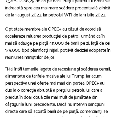
7,56%, la 66,29 dolari pe baril. Preţul petrolului Brent se
îndreaptă spre cea mai mare scădere procentuală zilnică
de la 1 august 2022, iar petrolul WTI de la 11 iulie 2022.
Opt state membre ale OPEC+ au căzut de acord să
accelereze reluarea producţiei de petrol, urmând ca în
mai să adauge pe piaţă 411.000 de barili pe zi, faţă de cei
135.000 bpd planificaţi iniţial, potrivit deciziei adoptate în
reuniunea miniştrilor de joi.
”Mai întâi temerile legate de recesiune şi scăderea cererii,
alimentate de tarifele masive ale lui Trump, iar acum
perspectiva unei oferte mai mari din partea OPEC+ au
dus la o corecţie abruptă a preţului petrolului, care a
pierdut în doar două zile mai mult de jumătate din
câştigurile lunii precedente. Dacă nu intervin sancţiuni
directe care să scoată barili de pe piaţă, comercianţii se