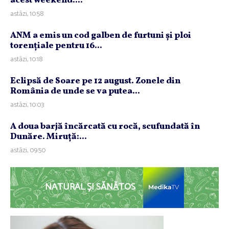
acest weekend....
astăzi, 10:58
ANM a emis un cod galben de furtuni şi ploi
torenţiale pentru 16...
astăzi, 10:18
Eclipsă de Soare pe 12 august. Zonele din
România de unde se va putea...
astăzi, 10:03
A doua barjă încărcată cu rocă, scufundată în
Dunăre. Miruţă:...
astăzi, 09:50
NATURAL ȘI SĂNĂTOS