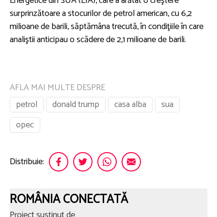
Energetice din SUA (EIA), care a arătat o creştere
surprinzătoare a stocurilor de petrol american, cu 6,2
milioane de barili, săptămâna trecută, în condiţiile în care
analiştii anticipau o scădere de 2,1 milioane de barili.
AFLA MAI MULTE DESPRE
petrol
donald trump
casa alba
sua
opec
Distribuie:
ROMÂNIA CONECTATĂ
Proiect susținut de