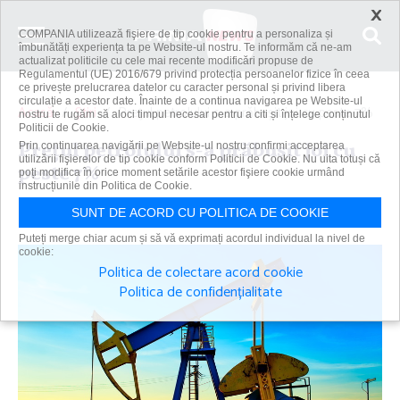
×
COMPANIA utilizează fişiere de tip cookie pentru a personaliza și
îmbunătăți experiența ta pe Website-ul nostru. Te informăm că ne-am
actualizat politicile cu cele mai recente modificări propuse de
Regulamentul (UE) 2016/679 privind protecția persoanelor fizice în ceea
ce privește prelucrarea datelor cu caracter personal și privind libera
circulație a acestor date. Înainte de a continua navigarea pe Website-ul
Acasă
Știri
Preţul petrolului s-a prăbuşit joi cu peste 7%
nostru te rugăm să aloci timpul necesar pentru a citi și înțelege conținutul
Politicii de Cookie.
Preţul petrolului s-a prăbuşit joi cu
Prin continuarea navigării pe Website-ul nostru confirmi acceptarea
utilizării fişierelor de tip cookie conform Politicii de Cookie. Nu uita totuși că
peste 7%
poți modifica în orice moment setările acestor fişiere cookie urmând
instrucțiunile din Politica de Cookie.
Primanews
|
3 apr 2025
SUNT DE ACORD CU POLITICA DE COOKIE
Puteți merge chiar acum și să vă exprimați acordul individual la nivel de
cookie:
Politica de colectare acord cookie
Politica de confidențialitate