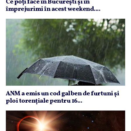
Ce poţi face în Bucureşti şi în
împrejurimi în acest weekend....
ANM a emis un cod galben de furtuni şi
ploi torenţiale pentru 16...