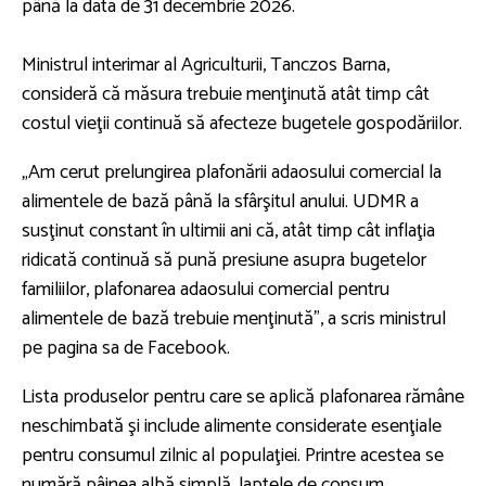
până la data de 31 decembrie 2026.
Ministrul interimar al Agriculturii, Tanczos Barna,
consideră că măsura trebuie menţinută atât timp cât
costul vieţii continuă să afecteze bugetele gospodăriilor.
„Am cerut prelungirea plafonării adaosului comercial la
alimentele de bază până la sfârşitul anului. UDMR a
susţinut constant în ultimii ani că, atât timp cât inflaţia
ridicată continuă să pună presiune asupra bugetelor
familiilor, plafonarea adaosului comercial pentru
alimentele de bază trebuie menţinută”, a scris ministrul
pe pagina sa de Facebook.
Lista produselor pentru care se aplică plafonarea rămâne
neschimbată şi include alimente considerate esenţiale
pentru consumul zilnic al populaţiei. Printre acestea se
numără pâinea albă simplă, laptele de consum,