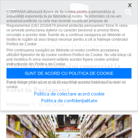
×
COMPANIA utilizează fişiere de tip cookie pentru a personaliza și
îmbunătăți experiența ta pe Website-ul nostru. Te informăm că ne-am
actualizat politicile cu cele mai recente modificări propuse de
Regulamentul (UE) 2016/679 privind protecția persoanelor fizice în ceea
ce privește prelucrarea datelor cu caracter personal și privind libera
circulație a acestor date. Înainte de a continua navigarea pe Website-ul
Acasă
Știri
nostru te rugăm să aloci timpul necesar pentru a citi și înțelege conținutul
Politicii de Cookie.
Plafonarea adaosului comercial la alimentele de bază,
Prin continuarea navigării pe Website-ul nostru confirmi acceptarea
prelungită până la...
utilizării fişierelor de tip cookie conform Politicii de Cookie. Nu uita totuși că
poți modifica în orice moment setările acestor fişiere cookie urmând
Plafonarea adaosului comercial la
instrucțiunile din Politica de Cookie.
alimentele de bază, prelungită până
SUNT DE ACORD CU POLITICA DE COOKIE
la sfârşitul anului. Proiectul a fost
Puteți merge chiar acum și să vă exprimați acordul individual la nivel de
cookie:
votat în Parlament
Politica de colectare acord cookie
Politica de confidențialitate
Primanews
|
10 iun 2026