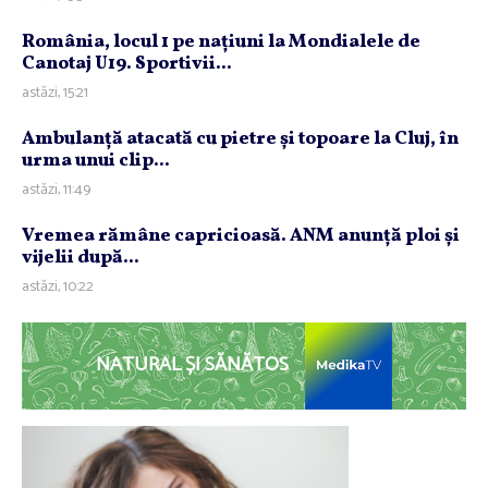
România, locul 1 pe naţiuni la Mondialele de
Canotaj U19. Sportivii...
astăzi, 15:21
Ambulanţă atacată cu pietre şi topoare la Cluj, în
urma unui clip...
astăzi, 11:49
Vremea rămâne capricioasă. ANM anunţă ploi şi
vijelii după...
astăzi, 10:22
NATURAL ȘI SĂNĂTOS