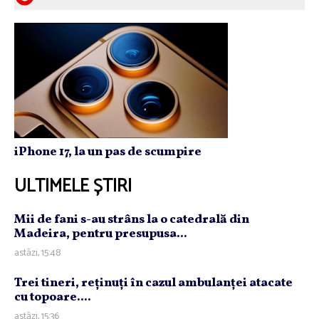
iPhone 17, la un pas de scumpire
ULTIMELE ȘTIRI
Mii de fani s-au strâns la o catedrală din
Madeira, pentru presupusa...
astăzi, 15:48
Trei tineri, reţinuţi în cazul ambulanţei atacate
cu topoare....
astăzi, 15:36