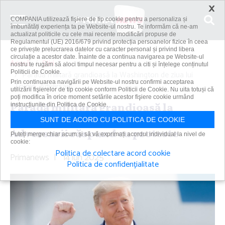
×
COMPANIA utilizează fişiere de tip cookie pentru a personaliza și
îmbunătăți experiența ta pe Website-ul nostru. Te informăm că ne-am
actualizat politicile cu cele mai recente modificări propuse de
Regulamentul (UE) 2016/679 privind protecția persoanelor fizice în ceea
ce privește prelucrarea datelor cu caracter personal și privind libera
circulație a acestor date. Înainte de a continua navigarea pe Website-ul
Acasă
Știri
nostru te rugăm să aloci timpul necesar pentru a citi și înțelege conținutul
Politicii de Cookie.
Paradă militară grandioasă la Washington de ziua lui
Prin continuarea navigării pe Website-ul nostru confirmi acceptarea
Trump. Adversarii...
utilizării fişierelor de tip cookie conform Politicii de Cookie. Nu uita totuși că
poți modifica în orice moment setările acestor fişiere cookie urmând
Paradă militară grandioasă la
instrucțiunile din Politica de Cookie.
Washington de ziua lui Trump.
SUNT DE ACORD CU POLITICA DE COOKIE
Adversarii răspund cu proteste
Puteți merge chiar acum și să vă exprimați acordul individual la nivel de
cookie:
Politica de colectare acord cookie
Primanews
|
14 iun 2025
Politica de confidențialitate