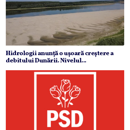
Hidrologii anunţă o uşoară creştere a
debitului Dunării. Nivelul...