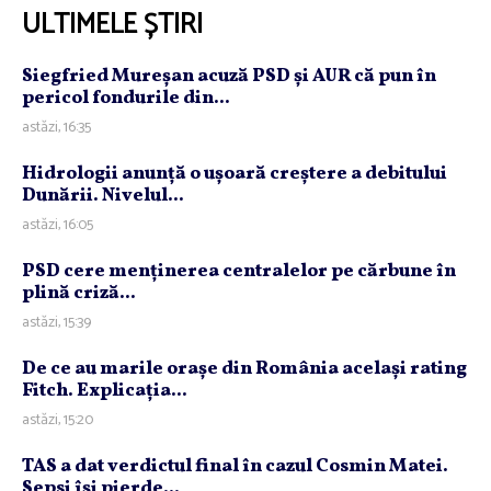
ULTIMELE ȘTIRI
Siegfried Mureşan acuză PSD şi AUR că pun în
pericol fondurile din...
astăzi, 16:35
Hidrologii anunţă o uşoară creştere a debitului
Dunării. Nivelul...
astăzi, 16:05
PSD cere menţinerea centralelor pe cărbune în
plină criză...
astăzi, 15:39
De ce au marile oraşe din România acelaşi rating
Fitch. Explicaţia...
astăzi, 15:20
TAS a dat verdictul final în cazul Cosmin Matei.
Sepsi îşi pierde...