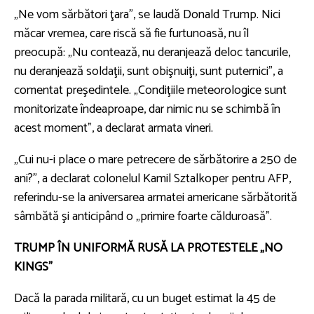
„Ne vom sărbători ţara”, se laudă Donald Trump. Nici
măcar vremea, care riscă să fie furtunoasă, nu îl
preocupă: „Nu contează, nu deranjează deloc tancurile,
nu deranjează soldaţii, sunt obişnuiţi, sunt puternici”, a
comentat preşedintele. „Condiţiile meteorologice sunt
monitorizate îndeaproape, dar nimic nu se schimbă în
acest moment”, a declarat armata vineri.
„Cui nu-i place o mare petrecere de sărbătorire a 250 de
ani?”, a declarat colonelul Kamil Sztalkoper pentru AFP,
referindu-se la aniversarea armatei americane sărbătorită
sâmbătă şi anticipând o „primire foarte călduroasă”.
TRUMP ÎN UNIFORMĂ RUSĂ LA PROTESTELE „NO
KINGS”
Dacă la parada militară, cu un buget estimat la 45 de