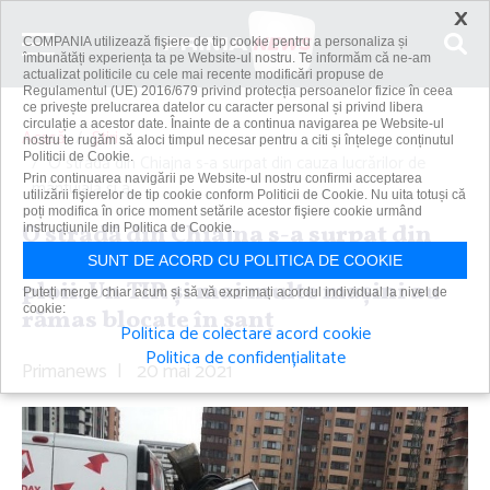
×
COMPANIA utilizează fişiere de tip cookie pentru a personaliza și
îmbunătăți experiența ta pe Website-ul nostru. Te informăm că ne-am
actualizat politicile cu cele mai recente modificări propuse de
Regulamentul (UE) 2016/679 privind protecția persoanelor fizice în ceea
ce privește prelucrarea datelor cu caracter personal și privind libera
circulație a acestor date. Înainte de a continua navigarea pe Website-ul
Acasă
Știri
nostru te rugăm să aloci timpul necesar pentru a citi și înțelege conținutul
Politicii de Cookie.
O stradă din Chiajna s-a surpat din cauza lucrărilor de
Prin continuarea navigării pe Website-ul nostru confirmi acceptarea
mântuială şi a...
utilizării fişierelor de tip cookie conform Politicii de Cookie. Nu uita totuși că
poți modifica în orice moment setările acestor fişiere cookie urmând
O stradă din Chiajna s-a surpat din
instrucțiunile din Politica de Cookie.
cauza lucrărilor de mântuială şi a
SUNT DE ACORD CU POLITICA DE COOKIE
ploii. Un TIR şi mai multe maşini au
Puteți merge chiar acum și să vă exprimați acordul individual la nivel de
cookie:
rămas blocate în şanţ
Politica de colectare acord cookie
Politica de confidențialitate
Primanews
|
20 mai 2021