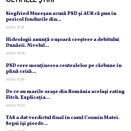
ULTIMELE ȘTIRI
Siegfried Mureşan acuză PSD şi AUR că pun în
pericol fondurile din...
astăzi, 16:35
Hidrologii anunţă o uşoară creştere a debitului
Dunării. Nivelul...
astăzi, 16:05
PSD cere menţinerea centralelor pe cărbune în
plină criză...
astăzi, 15:39
De ce au marile oraşe din România acelaşi rating
Fitch. Explicaţia...
astăzi, 15:20
TAS a dat verdictul final în cazul Cosmin Matei.
Sepsi îşi pierde...