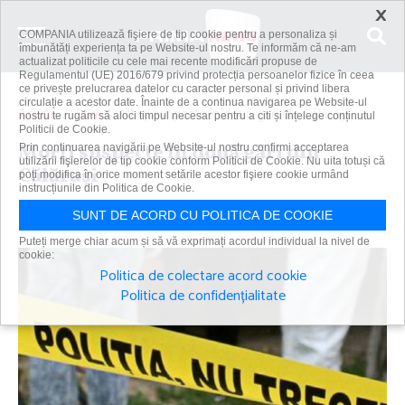
×
COMPANIA utilizează fişiere de tip cookie pentru a personaliza și
îmbunătăți experiența ta pe Website-ul nostru. Te informăm că ne-am
actualizat politicile cu cele mai recente modificări propuse de
Regulamentul (UE) 2016/679 privind protecția persoanelor fizice în ceea
ce privește prelucrarea datelor cu caracter personal și privind libera
circulație a acestor date. Înainte de a continua navigarea pe Website-ul
Acasă
Știri
Morţi suspecte în două gări din Călăraşi
nostru te rugăm să aloci timpul necesar pentru a citi și înțelege conținutul
Politicii de Cookie.
Morţi suspecte în două gări din
Prin continuarea navigării pe Website-ul nostru confirmi acceptarea
utilizării fişierelor de tip cookie conform Politicii de Cookie. Nu uita totuși că
Călăraşi
poți modifica în orice moment setările acestor fişiere cookie urmând
instrucțiunile din Politica de Cookie.
Primanews
|
7 sep 2023
SUNT DE ACORD CU POLITICA DE COOKIE
Puteți merge chiar acum și să vă exprimați acordul individual la nivel de
cookie:
Politica de colectare acord cookie
Politica de confidențialitate