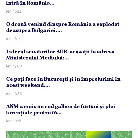
intră în România...
ieri, 16:22
O dronă venind dinspre România a explodat
deasupra Bulgariei....
ieri, 16:15
Liderul senatorilor AUR, acuzaţii la adresa
Ministerului Mediului:...
ieri, 13:00
Ce poţi face în Bucureşti şi în împrejurimi în
acest weekend....
ieri, 10:58
ANM a emis un cod galben de furtuni şi ploi
torenţiale pentru 16...
ieri, 10:18