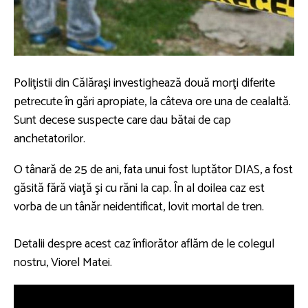
Poliţistii din Călăraşi investighează două morţi diferite
petrecute în gări apropiate, la câteva ore una de cealaltă.
Sunt decese suspecte care dau bătai de cap
anchetatorilor.
O tânară de 25 de ani, fata unui fost luptător DIAS, a fost
găsită fără viaţă şi cu răni la cap. În al doilea caz est
vorba de un tânăr neidentificat, lovit mortal de tren.
Detalii despre acest caz înfiorător aflăm de le colegul
nostru, Viorel Matei.