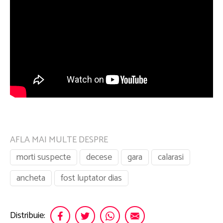
AFLA MAI MULTE DESPRE
morti suspecte
decese
gara
calarasi
ancheta
fost luptator dias
Distribuie: