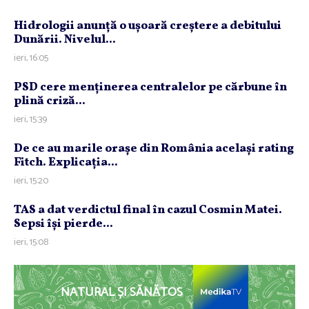
Hidrologii anunţă o uşoară creştere a debitului
Dunării. Nivelul...
ieri, 16:05
PSD cere menţinerea centralelor pe cărbune în
plină criză...
ieri, 15:39
De ce au marile oraşe din România acelaşi rating
Fitch. Explicaţia...
ieri, 15:20
TAS a dat verdictul final în cazul Cosmin Matei.
Sepsi îşi pierde...
ieri, 15:08
NATURAL ȘI SĂNĂTOS