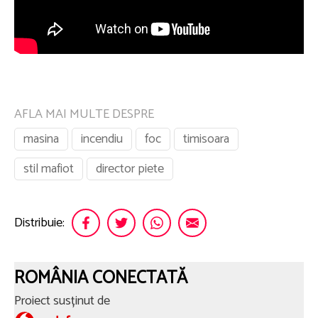
AFLA MAI MULTE DESPRE
masina
incendiu
foc
timisoara
stil mafiot
director piete
Distribuie:
ROMÂNIA CONECTATĂ
Proiect susținut de