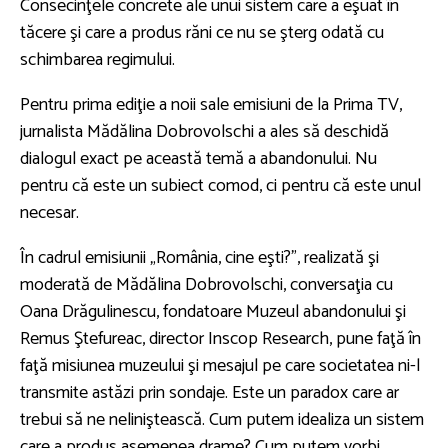
Consecinţele concrete ale unui sistem care a eşuat în
tăcere şi care a produs răni ce nu se şterg odată cu
schimbarea regimului.
Pentru prima ediţie a noii sale emisiuni de la Prima TV,
jurnalista Mădălina Dobrovolschi a ales să deschidă
dialogul exact pe această temă a abandonului. Nu
pentru că este un subiect comod, ci pentru că este unul
necesar.
În cadrul emisiunii „România, cine eşti?”, realizată şi
moderată de Mădălina Dobrovolschi, conversaţia cu
Oana Drăgulinescu, fondatoare Muzeul abandonului şi
Remus Ştefureac, director Inscop Research, pune faţă în
faţă misiunea muzeului şi mesajul pe care societatea ni-l
transmite astăzi prin sondaje. Este un paradox care ar
trebui să ne neliniştească. Cum putem idealiza un sistem
care a produs asemenea drame? Cum putem vorbi