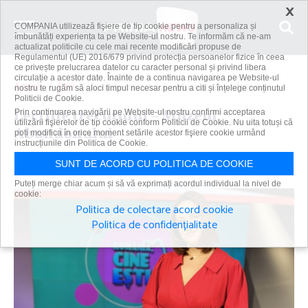
×
COMPANIA utilizează fişiere de tip cookie pentru a personaliza și
îmbunătăți experiența ta pe Website-ul nostru. Te informăm că ne-am
actualizat politicile cu cele mai recente modificări propuse de
Regulamentul (UE) 2016/679 privind protecția persoanelor fizice în ceea
ce privește prelucrarea datelor cu caracter personal și privind libera
circulație a acestor date. Înainte de a continua navigarea pe Website-ul
Acasă
Știri
Lecţiile trecutului – Muzeul Abandonului
nostru te rugăm să aloci timpul necesar pentru a citi și înțelege conținutul
Politicii de Cookie.
Lecţiile trecutului – Muzeul
Prin continuarea navigării pe Website-ul nostru confirmi acceptarea
utilizării fişierelor de tip cookie conform Politicii de Cookie. Nu uita totuși că
Abandonului
poți modifica în orice moment setările acestor fişiere cookie urmând
instrucțiunile din Politica de Cookie.
Primanews
|
18 feb 2026
SUNT DE ACORD CU POLITICA DE COOKIE
Puteți merge chiar acum și să vă exprimați acordul individual la nivel de
cookie:
Politica de colectare acord cookie
Politica de confidențialitate