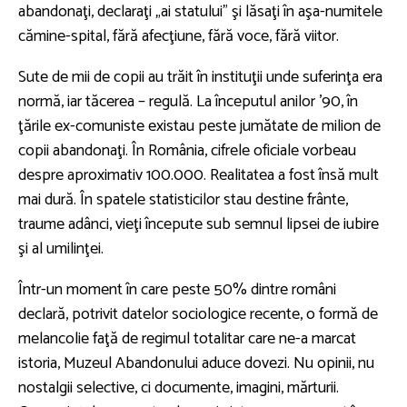
abandonaţi, declaraţi „ai statului” şi lăsaţi în aşa-numitele
cămine-spital, fără afecţiune, fără voce, fără viitor.
Sute de mii de copii au trăit în instituţii unde suferinţa era
normă, iar tăcerea – regulă. La începutul anilor ’90, în
ţările ex-comuniste existau peste jumătate de milion de
copii abandonaţi. În România, cifrele oficiale vorbeau
despre aproximativ 100.000. Realitatea a fost însă mult
mai dură. În spatele statisticilor stau destine frânte,
traume adânci, vieţi începute sub semnul lipsei de iubire
şi al umilinţei.
Într-un moment în care peste 50% dintre români
declară, potrivit datelor sociologice recente, o formă de
melancolie faţă de regimul totalitar care ne-a marcat
istoria, Muzeul Abandonului aduce dovezi. Nu opinii, nu
nostalgii selective, ci documente, imagini, mărturii.