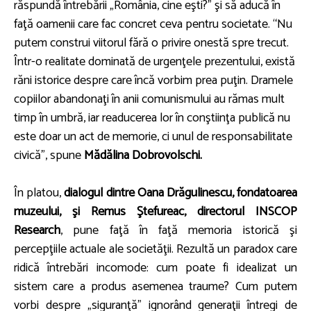
răspundă întrebării „România, cine eşti?” şi să aducă în
faţă oamenii care fac concret ceva pentru societate. “Nu
putem construi viitorul fără o privire onestă spre trecut.
Într-o realitate dominată de urgenţele prezentului, există
răni istorice despre care încă vorbim prea puţin. Dramele
copiilor abandonaţi în anii comunismului au rămas mult
timp în umbră, iar readucerea lor în conştiinţa publică nu
este doar un act de memorie, ci unul de responsabilitate
civică”, spune
M
ădălina Dobrovolschi.
În platou,
dialogul dintre Oana Drăgulinescu, fondatoarea
muzeului, şi Remus Ştefureac, directorul INSCOP
Research
, pune faţă în faţă memoria istorică şi
percepţiile actuale ale societăţii. Rezultă un paradox care
ridică întrebări incomode: cum poate fi idealizat un
sistem care a produs asemenea traume? Cum putem
vorbi despre „siguranţă” ignorând generaţii întregi de