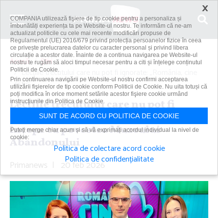
×
COMPANIA utilizează fişiere de tip cookie pentru a personaliza și
îmbunătăți experiența ta pe Website-ul nostru. Te informăm că ne-am
actualizat politicile cu cele mai recente modificări propuse de
Regulamentul (UE) 2016/679 privind protecția persoanelor fizice în ceea
ce privește prelucrarea datelor cu caracter personal și privind libera
circulație a acestor date. Înainte de a continua navigarea pe Website-ul
Acasă
Știri
nostru te rugăm să aloci timpul necesar pentru a citi și înțelege conținutul
Politicii de Cookie.
Lecţiile trecutului care nu pot fi ignorate: „România, cine
Prin continuarea navigării pe Website-ul nostru confirmi acceptarea
eşti?”...
utilizării fişierelor de tip cookie conform Politicii de Cookie. Nu uita totuși că
poți modifica în orice moment setările acestor fişiere cookie urmând
Lecţiile trecutului care nu pot fi
instrucțiunile din Politica de Cookie.
ignorate: „România, cine eşti?”
SUNT DE ACORD CU POLITICA DE COOKIE
începe cu povestea Muzeului
Puteți merge chiar acum și să vă exprimați acordul individual la nivel de
cookie:
Abandonului
Politica de colectare acord cookie
Politica de confidențialitate
Primanews
|
20 feb 2026