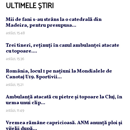
ULTIMELE ȘTIRI
Mii de fani s-au strâns la o catedrală din
Madeira, pentru presupusa...
astăzi, 15:48
Trei tineri, reţinuţi în cazul ambulanţei atacate
cu topoare....
astăzi, 15:36
România, locul 1 pe naţiuni la Mondialele de
Canotaj U19. Sportivii...
astăzi, 15:21
Ambulanţă atacată cu pietre şi topoare la Cluj, în
urma unui clip...
astăzi, 11:49
Vremea rămâne capricioasă. ANM anunţă ploi şi
vijelii după...