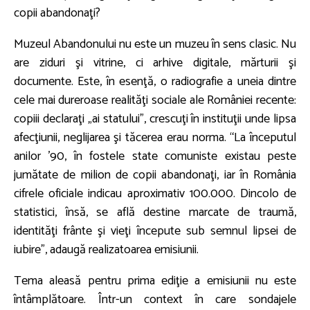
copii abandonaţi?
Muzeul Abandonului nu este un muzeu în sens clasic. Nu
are ziduri şi vitrine, ci arhive digitale, mărturii şi
documente. Este, în esenţă, o radiografie a uneia dintre
cele mai dureroase realităţi sociale ale României recente:
copiii declaraţi „ai statului”, crescuţi în instituţii unde lipsa
afecţiunii, neglijarea şi tăcerea erau norma. “La începutul
anilor ’90, în fostele state comuniste existau peste
jumătate de milion de copii abandonaţi, iar în România
cifrele oficiale indicau aproximativ 100.000. Dincolo de
statistici, însă, se află destine marcate de traumă,
identităţi frânte şi vieţi începute sub semnul lipsei de
iubire”, adaugă realizatoarea emisiunii.
Tema aleasă pentru prima ediţie a emisiunii nu este
întâmplătoare. Într-un context în care sondajele