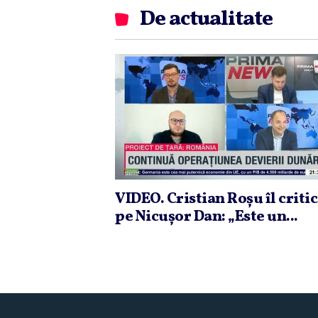
De actualitate
VIDEO. Cristian Roşu îl criti
pe Nicuşor Dan: „Este un...