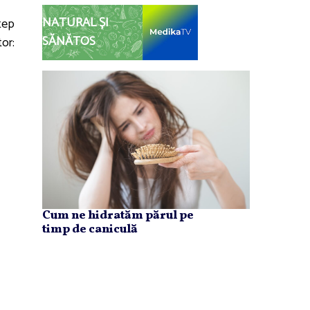
NATURAL ȘI
tep
SĂNĂTOS
or:
Cum ne hidratăm părul pe
timp de caniculă