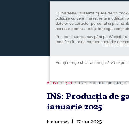
COMPANIA utilizează fişiere de tip cooki
politicile cu cele mai recente modificăr
datelor cu caracter personal și privind l
necesar pentru a citi și înțelege conținutu
Prin continuarea navigării pe Website-ul n
modifica în orice moment setările acestor
Clasa politica
Puteți merge chiar acum și să vă exprimaț
Acasă
Știri
INS: Producţia de gaze, în
INS: Producţia de g
ianuarie 2025
Primanews
|
17 mar 2025