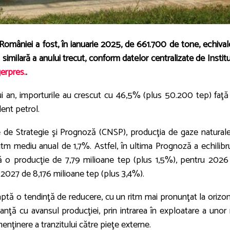
 României a fost, în ianuarie 2025, de 661.700 de tone, echival
similară a anului trecut, conform datelor centralizate de Instit
erpres.
.
ui an, importurile au crescut cu 46,5% (plus 50.200 tep) faţă
lent petrol.
 de Strategie şi Prognoză (CNSP), producţia de gaze naturale
tm mediu anual de 1,7%. Astfel, în ultima Prognoză a echilibru
ă o producţie de 7,79 milioane tep (plus 1,5%), pentru 2026
 2027 de 8,176 milioane tep (plus 3,4%).
aptă o tendinţă de reducere, cu un ritm mai pronunţat la orizon
ţă cu avansul producţiei, prin intrarea în exploatare a unor 
menţinere a tranzitului către pieţe externe.