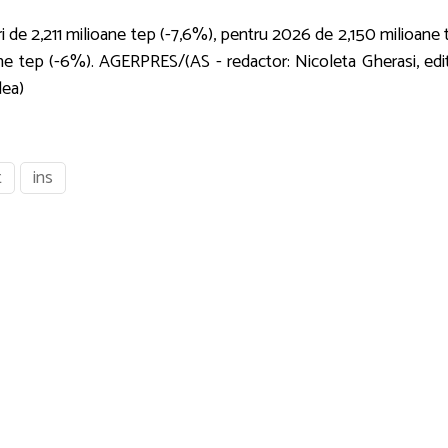
de 2,211 milioane tep (-7,6%), pentru 2026 de 2,150 milioane 
ne tep (-6%). AGERPRES/(AS - redactor: Nicoleta Gherasi, edit
dea)
t
ins