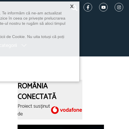
×
u. Te informăm că ne-am actualizat
izice în ceea ce privește prelucrarea
te-ul nostru te rugăm să aloci timpul
icii de Cookie. Nu uita totuși că poți
categorii
ROMÂNIA
CONECTATĂ
Proiect susținut
de