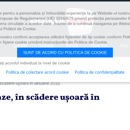
e pentru a personaliza și îmbunătăți experiența ta pe Website-ul nostr
i propuse de Regulamentul (UE) 2016/679 privind protecția persoanelor f
ibera circulație a acestor date. Înainte de a continua navigarea pe Websi
l Politicii de Cookie.
ostru confirmi acceptarea utilizării fişierelor de tip cookie conform Polit
 fişiere cookie urmând instrucțiunile din Politica de Cookie.
Spitale
Școală
Hrană
Live TV
Alte 
SUNT DE ACORD CU POLITICA DE COOKIE
i acordul individual la nivel de cookie:
Politica de colectare acord cookie
Politica de confidențialitate
 scădere uşoară în ianuarie 2025
aze, în scădere uşoară în