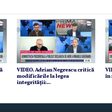
că
VIDEO. Adrian Negrescu critică
VI
modificările la legea
în 
integrităţii:...