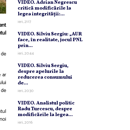
VIDEO. Adrian Negrescu
critică modificările la
legea integrităţii:...
ieri, 21:17
ent
utul
VIDEO. Silviu Sergiu: „AUR
face, în realitate, jocul PNL
prin...
 de
ieri, 20:44
VIDEO. Silviu Sergiu,
despre apelurile la
 ar
reducerea consumului
lui
de...
 de
ieri, 20:30
VIDEO. Analistul politic
Radu Turcescu, despre
tul
modificările la legea...
noi
ieri, 20:16