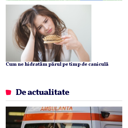
Cum ne hidratăm părul pe timp de caniculă
De actualitate