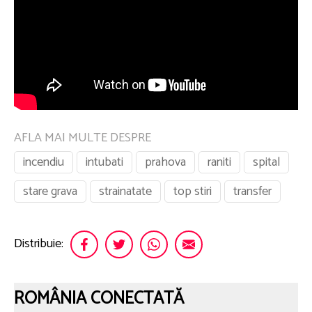
AFLA MAI MULTE DESPRE
incendiu
intubati
prahova
raniti
spital
stare grava
strainatate
top stiri
transfer
Distribuie:
ROMÂNIA CONECTATĂ