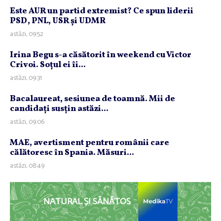
Este AUR un partid extremist? Ce spun liderii
PSD, PNL, USR şi UDMR
astăzi, 09:52
Irina Begu s-a căsătorit în weekend cu Victor
Crivoi. Soţul ei îi...
astăzi, 09:31
Bacalaureat, sesiunea de toamnă. Mii de
candidaţi susţin astăzi...
astăzi, 09:06
MAE, avertisment pentru românii care
călătoresc în Spania. Măsuri...
astăzi, 08:49
NATURAL ȘI SĂNĂTOS