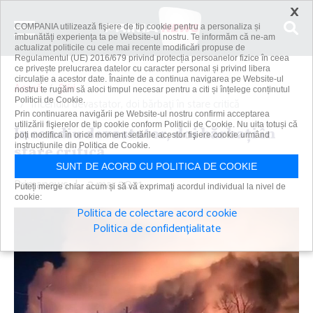
×
COMPANIA utilizează fişiere de tip cookie pentru a personaliza și
îmbunătăți experiența ta pe Website-ul nostru. Te informăm că ne-am
actualizat politicile cu cele mai recente modificări propuse de
Regulamentul (UE) 2016/679 privind protecția persoanelor fizice în ceea
ce privește prelucrarea datelor cu caracter personal și privind libera
circulație a acestor date. Înainte de a continua navigarea pe Website-ul
Acasă
Știri
nostru te rugăm să aloci timpul necesar pentru a citi și înțelege conținutul
Politicii de Cookie.
Incendiu devastator, doi bărbaţi în stare critică
Prin continuarea navigării pe Website-ul nostru confirmi acceptarea
utilizării fişierelor de tip cookie conform Politicii de Cookie. Nu uita totuși că
Incendiu devastator, doi bărbaţi în
poți modifica în orice moment setările acestor fişiere cookie urmând
instrucțiunile din Politica de Cookie.
stare critică
SUNT DE ACORD CU POLITICA DE COOKIE
Primanews
|
2 mar 2021
Puteți merge chiar acum și să vă exprimați acordul individual la nivel de
cookie:
Politica de colectare acord cookie
Politica de confidențialitate