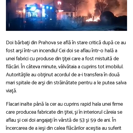
Doi bărbaţi din Prahova se află în stare critică după ce au
fost arşi într-un incendiu! Cei doi se aflau într-o hală a
unei fabrici cu produse din ţiţei care a fost mistuită de
flăcări. În câteva minute, vâlvătaia a cuprins tot imobilul.
Autorităţile au obţinut acordul de a-i transfera în două
mari spitale de arşi din străinătate pentru a le putea salva
viaţă.
Flacari inalte până la cer au cuprins rapid hala unei firme
care producea fabricate din ţitei, şi în interiorul căreia se
aflau şi cei doi angajaţi în vârstă de 53 şi 59 de ani. În
încercarea de a ieşi din calea flăcărilor aceştia au suferit