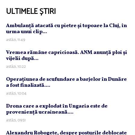
ULTIMELE ȘTIRI
Ambulanţă atacată cu pietre şi topoare la Cluj, în
urma unui clip...
astăzi, 11:49
Vremea rămâne capricioasă. ANM anunţă ploi şi
vijelii după...
astăzi, 10:22
Operaţiunea de scufundare a barjelor în Dunăre
a fost finalizată....
astăzi, 10:04
Drona care a explodat în Ungaria este de
provenienţă ucraineană....
astăzi, 09:51
Alexandru Robogete, despre posturile deblocate