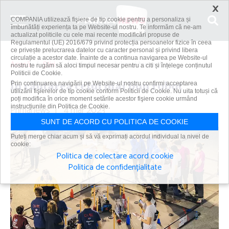
×
COMPANIA utilizează fişiere de tip cookie pentru a personaliza și
îmbunătăți experiența ta pe Website-ul nostru. Te informăm că ne-am
actualizat politicile cu cele mai recente modificări propuse de
Regulamentul (UE) 2016/679 privind protecția persoanelor fizice în ceea
ce privește prelucrarea datelor cu caracter personal și privind libera
circulație a acestor date. Înainte de a continua navigarea pe Website-ul
Acasă
Știri
În căutarea celui mai bun robot
nostru te rugăm să aloci timpul necesar pentru a citi și înțelege conținutul
Politicii de Cookie.
În căutarea celui mai bun robot
Prin continuarea navigării pe Website-ul nostru confirmi acceptarea
utilizării fişierelor de tip cookie conform Politicii de Cookie. Nu uita totuși că
poți modifica în orice moment setările acestor fişiere cookie urmând
Primanews
instrucțiunile din Politica de Cookie.
|
4 mar 2023
SUNT DE ACORD CU POLITICA DE COOKIE
Puteți merge chiar acum și să vă exprimați acordul individual la nivel de
cookie:
Politica de colectare acord cookie
Politica de confidențialitate