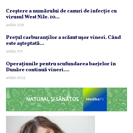
Creştere a numărului de cazuri de infecţie cu
virusul West Nile. 10...
astăzi, 12:51
Preţul carburanţilor a scăzut uşor vineri. Când
este aşteptată...
astăzi, 11:11
Operaţiunile pentru scufundarea barjelor în
Dunăre continuă vineri....
astăzi, 10:22
NATURAL ȘI SĂNĂTOS