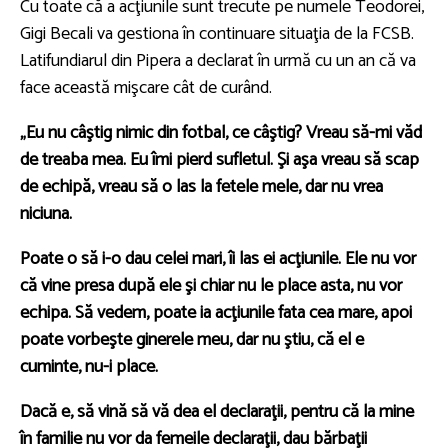
Cu toate că a acţiunile sunt trecute pe numele Teodorei,
Gigi Becali va gestiona în continuare situaţia de la FCSB.
Latifundiarul din Pipera a declarat în urmă cu un an că va
face această mişcare cât de curând.
„Eu nu câştig nimic din fotbal, ce câştig? Vreau să-mi văd
de treaba mea. Eu îmi pierd sufletul. Şi aşa vreau să scap
de echipă, vreau să o las la fetele mele, dar nu vrea
niciuna.
Poate o să i-o dau celei mari, îi las ei acţiunile. Ele nu vor
că vine presa după ele şi chiar nu le place asta, nu vor
echipa. Să vedem, poate ia acţiunile fata cea mare, apoi
poate vorbeşte ginerele meu, dar nu ştiu, că el e
cuminte, nu-i place.
Dacă e, să vină să vă dea el declaraţii, pentru că la mine
în familie nu vor da femeile declaraţii, dau bărbaţii