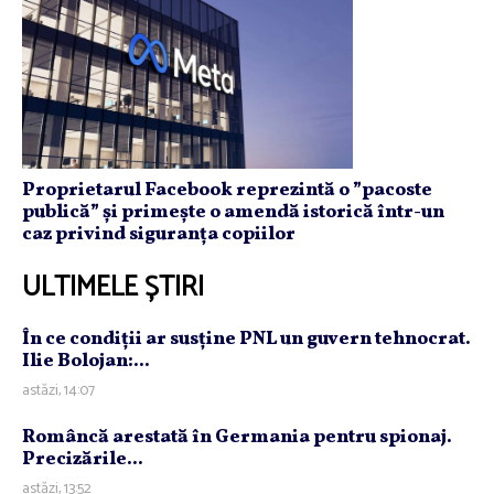
Proprietarul Facebook reprezintă o ”pacoste
publică” și primește o amendă istorică într-un
caz privind siguranța copiilor
ULTIMELE ȘTIRI
În ce condiţii ar susţine PNL un guvern tehnocrat.
Ilie Bolojan:...
astăzi, 14:07
Româncă arestată în Germania pentru spionaj.
Precizările...
astăzi, 13:52