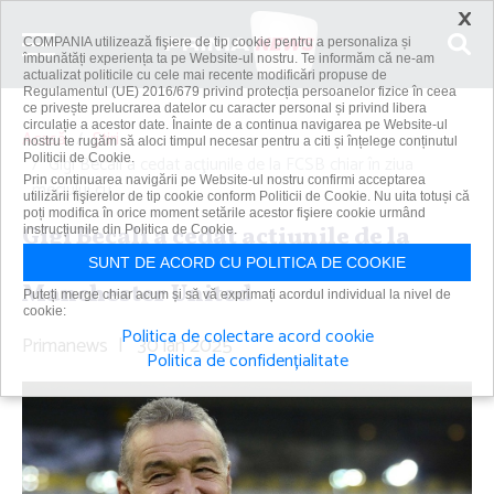
×
COMPANIA utilizează fişiere de tip cookie pentru a personaliza și
îmbunătăți experiența ta pe Website-ul nostru. Te informăm că ne-am
actualizat politicile cu cele mai recente modificări propuse de
Regulamentul (UE) 2016/679 privind protecția persoanelor fizice în ceea
ce privește prelucrarea datelor cu caracter personal și privind libera
circulație a acestor date. Înainte de a continua navigarea pe Website-ul
Acasă
Știri
nostru te rugăm să aloci timpul necesar pentru a citi și înțelege conținutul
Politicii de Cookie.
Gigi Becali a cedat acţiunile de la FCSB chiar în ziua
Prin continuarea navigării pe Website-ul nostru confirmi acceptarea
meciului cu...
utilizării fişierelor de tip cookie conform Politicii de Cookie. Nu uita totuși că
poți modifica în orice moment setările acestor fişiere cookie urmând
Gigi Becali a cedat acţiunile de la
instrucțiunile din Politica de Cookie.
FCSB chiar în ziua meciului cu
SUNT DE ACORD CU POLITICA DE COOKIE
Manchester United
Puteți merge chiar acum și să vă exprimați acordul individual la nivel de
cookie:
Politica de colectare acord cookie
Primanews
|
30 ian 2025
Politica de confidențialitate