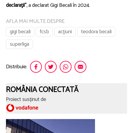
declaraţii”
, a declarat Gigi Becali în 2024.
AFLA MAI MULTE DESPRE
gigi becali
fcsb
acţiuni
teodora becali
superliga
Distribuie:
ROMÂNIA CONECTATĂ
Proiect susținut de