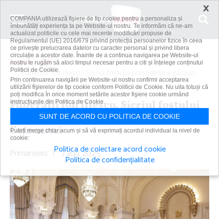
×
COMPANIA utilizează fişiere de tip cookie pentru a personaliza și
îmbunătăți experiența ta pe Website-ul nostru. Te informăm că ne-am
actualizat politicile cu cele mai recente modificări propuse de
Regulamentul (UE) 2016/679 privind protecția persoanelor fizice în ceea
ce privește prelucrarea datelor cu caracter personal și privind libera
circulație a acestor date. Înainte de a continua navigarea pe Website-ul
Acasă
Știri
nostru te rugăm să aloci timpul necesar pentru a citi și înțelege conținutul
Politicii de Cookie.
Funeralii Ion Iliescu. Sicriul fostului preşedinte a părăsit
Prin continuarea navigării pe Website-ul nostru confirmi acceptarea
Palatul...
utilizării fişierelor de tip cookie conform Politicii de Cookie. Nu uita totuși că
poți modifica în orice moment setările acestor fişiere cookie urmând
Funeralii Ion Iliescu. Sicriul fostului
instrucțiunile din Politica de Cookie.
preşedinte a părăsit Palatul
SUNT DE ACORD CU POLITICA DE COOKIE
Cotroceni
Puteți merge chiar acum și să vă exprimați acordul individual la nivel de
cookie:
Politica de colectare acord cookie
Primanews
|
7 aug 2025
Politica de confidențialitate