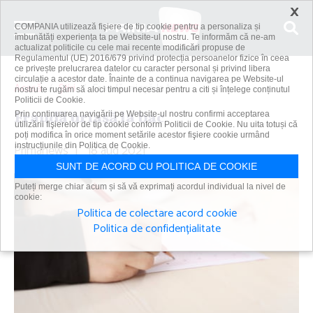
×
COMPANIA utilizează fişiere de tip cookie pentru a personaliza și
îmbunătăți experiența ta pe Website-ul nostru. Te informăm că ne-am
actualizat politicile cu cele mai recente modificări propuse de
Regulamentul (UE) 2016/679 privind protecția persoanelor fizice în ceea
ce privește prelucrarea datelor cu caracter personal și privind libera
circulație a acestor date. Înainte de a continua navigarea pe Website-ul
Acasă
Știri
Fraudă uriaşă la bac
nostru te rugăm să aloci timpul necesar pentru a citi și înțelege conținutul
Politicii de Cookie.
Fraudă uriaşă la bac
Prin continuarea navigării pe Website-ul nostru confirmi acceptarea
utilizării fişierelor de tip cookie conform Politicii de Cookie. Nu uita totuși că
poți modifica în orice moment setările acestor fişiere cookie urmând
Primanews
instrucțiunile din Politica de Cookie.
|
18 aug 2021
SUNT DE ACORD CU POLITICA DE COOKIE
Puteți merge chiar acum și să vă exprimați acordul individual la nivel de
cookie:
Politica de colectare acord cookie
Politica de confidențialitate