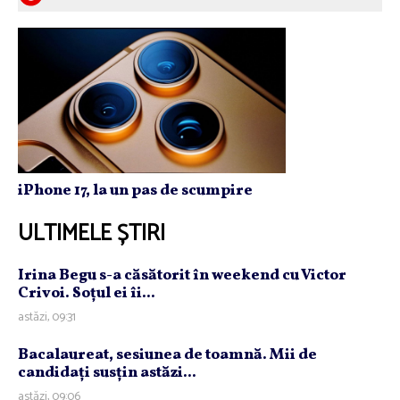
iPhone 17, la un pas de scumpire
ULTIMELE ȘTIRI
Irina Begu s-a căsătorit în weekend cu Victor
Crivoi. Soţul ei îi...
astăzi, 09:31
Bacalaureat, sesiunea de toamnă. Mii de
candidaţi susţin astăzi...
astăzi, 09:06