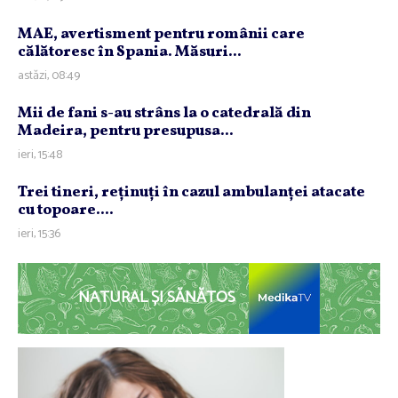
MAE, avertisment pentru românii care
călătoresc în Spania. Măsuri...
astăzi, 08:49
Mii de fani s-au strâns la o catedrală din
Madeira, pentru presupusa...
ieri, 15:48
Trei tineri, reţinuţi în cazul ambulanţei atacate
cu topoare....
ieri, 15:36
NATURAL ȘI SĂNĂTOS