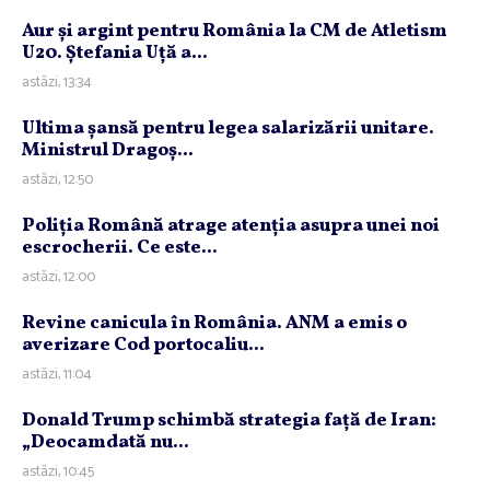
Aur şi argint pentru România la CM de Atletism
U20. Ştefania Uţă a...
astăzi, 13:34
Ultima şansă pentru legea salarizării unitare.
Ministrul Dragoş...
astăzi, 12:50
Poliţia Română atrage atenţia asupra unei noi
escrocherii. Ce este...
astăzi, 12:00
Revine canicula în România. ANM a emis o
averizare Cod portocaliu...
astăzi, 11:04
Donald Trump schimbă strategia faţă de Iran:
„Deocamdată nu...
astăzi, 10:45