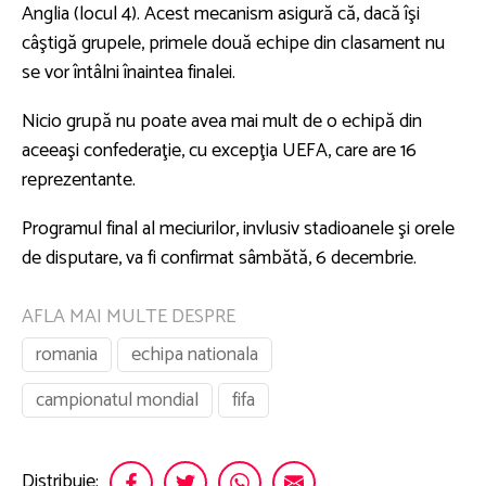
Anglia (locul 4). Acest mecanism asigură că, dacă îşi
câştigă grupele, primele două echipe din clasament nu
se vor întâlni înaintea finalei.
Nicio grupă nu poate avea mai mult de o echipă din
aceeaşi confederaţie, cu excepţia UEFA, care are 16
reprezentante.
Programul final al meciurilor, invlusiv stadioanele şi orele
de disputare, va fi confirmat sâmbătă, 6 decembrie.
AFLA MAI MULTE DESPRE
romania
echipa nationala
campionatul mondial
fifa
Distribuie: