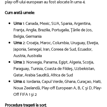
play-off-ului european au fost alocate în urna 4.
Cum arată urnele:
Urna
1: Canada, Mexic, SUA, Spania, Argentina,
Franţa, Anglia, Brazilia, Portugalia, Ţările de Jos,
Belgia, Germania
Urna
2: Croaţia, Maroc, Columbia, Uruguay, Elveţia,
Japonia, Senegal, Iran, Coreea de Sud, Ecuador,
Austria, Australia
Urna
3: Norvegia, Panama, Egipt, Algeria, Scoţia,
Paraguay, Tunisia, Coasta de Fildeş, Uzbekistan,
Qatar, Arabia Saudită, Africa de Sud
Urna
4: Iordania, Capul Verde, Ghana, Curaçao, Haiti,
Noua Zeelandă, Play-off European A, B, C şi D, Play-
Off FIFA 1 şi 2
Procedura tragerii la sorţ