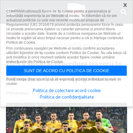
×
COMPANIA utilizează fişiere de tip cookie pentru a personaliza și
îmbunătăți experiența ta pe Website-ul nostru. Te informăm că ne-am
actualizat politicile cu cele mai recente modificări propuse de
Regulamentul (UE) 2016/679 privind protecția persoanelor fizice în ceea
ce privește prelucrarea datelor cu caracter personal și privind libera
circulație a acestor date. Înainte de a continua navigarea pe Website-ul
Acasă
Știri
nostru te rugăm să aloci timpul necesar pentru a citi și înțelege conținutul
Politicii de Cookie.
FIFA a anunţat procedura tragerii la sorţi a grupelor CM
Prin continuarea navigării pe Website-ul nostru confirmi acceptarea
2026. În ce urnă...
utilizării fişierelor de tip cookie conform Politicii de Cookie. Nu uita totuși că
poți modifica în orice moment setările acestor fişiere cookie urmând
FIFA a anunţat procedura tragerii la
instrucțiunile din Politica de Cookie.
sorţi a grupelor CM 2026. În ce urnă va
SUNT DE ACORD CU POLITICA DE COOKIE
fi România dacă va câştiga barajul
Puteți merge chiar acum și să vă exprimați acordul individual la nivel de
cookie:
Politica de colectare acord cookie
Primanews
|
26 nov 2025
Politica de confidențialitate