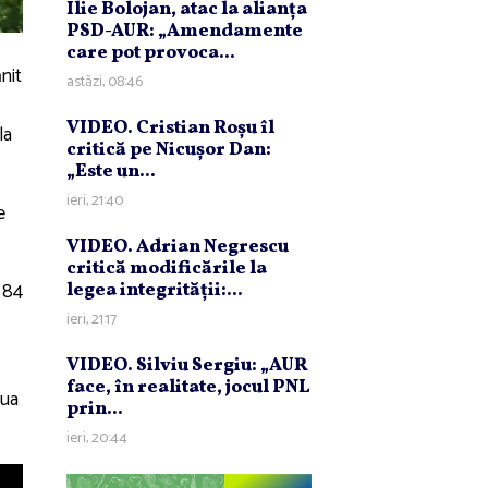
Ilie Bolojan, atac la alianţa
PSD-AUR: „Amendamente
care pot provoca...
nit
astăzi, 08:46
VIDEO. Cristian Roşu îl
la
critică pe Nicuşor Dan:
„Este un...
ieri, 21:40
e
VIDEO. Adrian Negrescu
critică modificările la
e 84
legea integrităţii:...
ieri, 21:17
VIDEO. Silviu Sergiu: „AUR
face, în realitate, jocul PNL
aua
prin...
ieri, 20:44