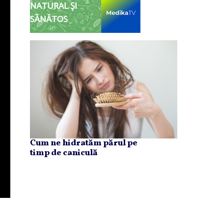
NATURAL ȘI
SĂNĂTOS
Cum ne hidratăm părul pe
timp de caniculă