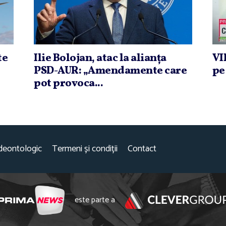
te
Ilie Bolojan, atac la alianţa
VI
PSD-AUR: „Amendamente care
pe
pot provoca...
deontologic
Termeni și condiții
Contact
este parte a