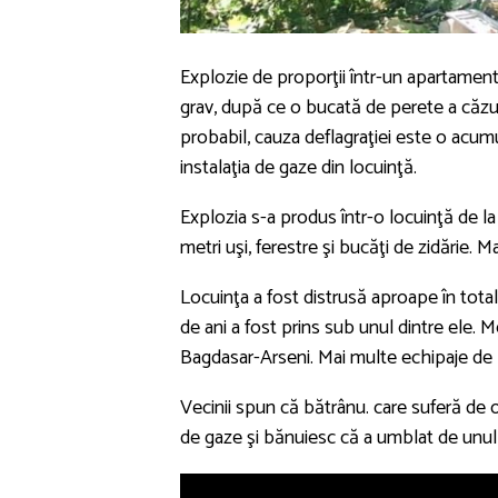
Explozie de proporţii într-un apartament 
grav, după ce o bucată de perete a căzut
probabil, cauza deflagraţiei este o acumu
instalaţia de gaze din locuinţă.
Explozia s-a produs într-o locuinţă de la 
metri uşi, ferestre şi bucăţi de zidărie. M
Locuinţa a fost distrusă aproape în totali
de ani a fost prins sub unul dintre ele. Me
Bagdasar-Arseni. Mai multe echipaje de
Vecinii spun că bătrânu. care suferă de o 
de gaze şi bănuiesc că a umblat de unul s