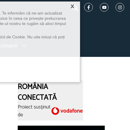
×
u. Te informăm că ne-am actualizat
izice în ceea ce privește prelucrarea
te-ul nostru te rugăm să aloci timpul
icii de Cookie. Nu uita totuși că poți
categorii
ROMÂNIA
CONECTATĂ
Proiect susținut
de