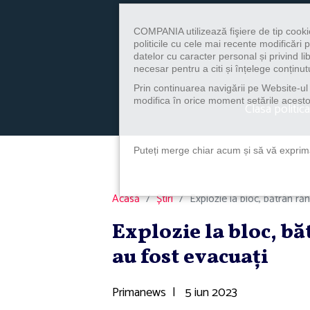
COMPANIA utilizează fişiere de tip cooki
politicile cu cele mai recente modificăr
datelor cu caracter personal și privind l
necesar pentru a citi și înțelege conținutu
Prin continuarea navigării pe Website-ul n
modifica în orice moment setările acestor
Clasa politica
Puteți merge chiar acum și să vă exprimaț
Acasă
Știri
Explozie la bloc, bătrân ră
Explozie la bloc, bă
au fost evacuaţi
Primanews
|
5 iun 2023