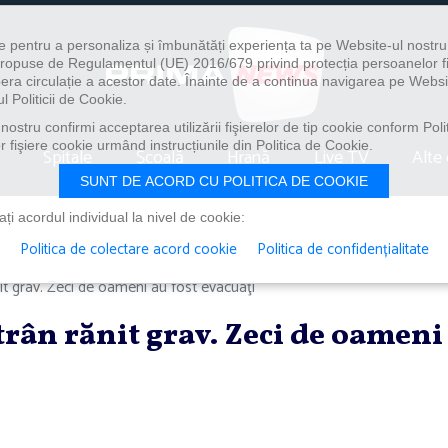
e pentru a personaliza și îmbunătăți experiența ta pe Website-ul nostr
i propuse de Regulamentul (UE) 2016/679 privind protecția persoanelor f
ibera circulație a acestor date. Înainte de a continua navigarea pe Websi
l Politicii de Cookie.
ostru confirmi acceptarea utilizării fişierelor de tip cookie conform Polit
 fişiere cookie urmând instrucțiunile din Politica de Cookie.
Spitale
Școală
Hrană
Live TV
Alte 
SUNT DE ACORD CU POLITICA DE COOKIE
i acordul individual la nivel de cookie:
Politica de colectare acord cookie
Politica de confidențialitate
nit grav. Zeci de oameni au fost evacuaţi
trân rănit grav. Zeci de oameni