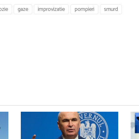
ozie
gaze
improvizatie
pompieri
smurd