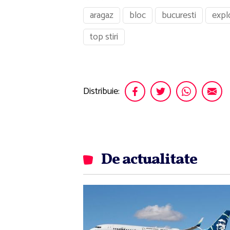
aragaz
bloc
bucuresti
expl
top stiri
Distribuie:
De actualitate