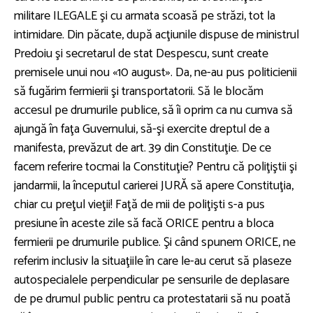
militare ILEGALE şi cu armata scoasă pe străzi, tot la
intimidare. Din păcate, după acţiunile dispuse de ministrul
Predoiu şi secretarul de stat Despescu, sunt create
premisele unui nou «10 august». Da, ne-au pus politicienii
să fugărim fermierii şi transportatorii. Să le blocăm
accesul pe drumurile publice, să îi oprim ca nu cumva să
ajungă în faţa Guvernului, să-şi exercite dreptul de a
manifesta, prevăzut de art. 39 din Constituţie. De ce
facem referire tocmai la Constituţie? Pentru că poliţiştii şi
jandarmii, la începutul carierei JURĂ să apere Constituţia,
chiar cu preţul vieţii! Faţă de mii de poliţişti s-a pus
presiune în aceste zile să facă ORICE pentru a bloca
fermierii pe drumurile publice. Şi când spunem ORICE, ne
referim inclusiv la situaţiile în care le-au cerut să plaseze
autospecialele perpendicular pe sensurile de deplasare
de pe drumul public pentru ca protestatarii să nu poată