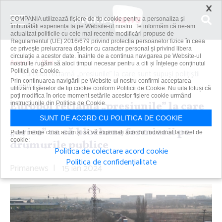
×
COMPANIA utilizează fişiere de tip cookie pentru a personaliza și
îmbunătăți experiența ta pe Website-ul nostru. Te informăm că ne-am
actualizat politicile cu cele mai recente modificări propuse de
Regulamentul (UE) 2016/679 privind protecția persoanelor fizice în ceea
ce privește prelucrarea datelor cu caracter personal și privind libera
circulație a acestor date. Înainte de a continua navigarea pe Website-ul
Acasă
Știri
nostru te rugăm să aloci timpul necesar pentru a citi și înțelege conținutul
Politicii de Cookie.
Europol reclamă „presiunile” la care sunt supuşi poliţiştii
Prin continuarea navigării pe Website-ul nostru confirmi acceptarea
pentru a...
utilizării fişierelor de tip cookie conform Politicii de Cookie. Nu uita totuși că
poți modifica în orice moment setările acestor fişiere cookie urmând
Europol reclamă „presiunile” la care
instrucțiunile din Politica de Cookie.
sunt supuşi poliţiştii pentru a face
SUNT DE ACORD CU POLITICA DE COOKIE
„orice” ca să blocheze fermierii pe
Puteți merge chiar acum și să vă exprimați acordul individual la nivel de
cookie:
drumurile publice
Politica de colectare acord cookie
Politica de confidențialitate
Primanews
|
15 ian 2024