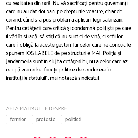
cu realitatea din ţară. Nu vă sacrificaţi pentru guvernanţii
care nu au dat doi bani pe drepturile voastre, chiar de
curând, când s-a pus problema aplicării legii salarizării.
Pentru cetăţenii care critică şi condamnă poliţiştii pe care
îi văd în stradă, să ştiţi că nu sunt ei de vină, ci şefii lor
care îi obligă la aceste gesturi. Iar celor care ne conduc le
spunem JOS LABELE de pe structurile MAI. Poliţia şi
Jandarmeria sunt în slujba cetăţenilor, nu a celor care azi
ocupă vremelnic funcţii politice de conducere în
instituţiile statului!”, mai notează sindicatul.
AFLA MAI MULTE DESPRE
fermieri
proteste
politisti