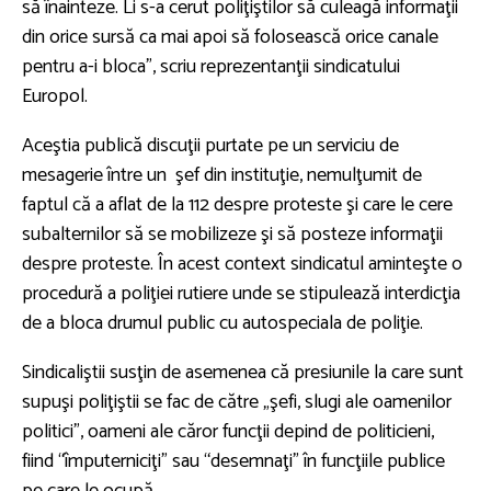
să înainteze. Li s-a cerut poliţiştilor să culeagă informaţii
din orice sursă ca mai apoi să folosească orice canale
pentru a-i bloca”, scriu reprezentanţii sindicatului
Europol.
Aceştia publică discuţii purtate pe un serviciu de
mesagerie între un şef din instituţie, nemulţumit de
faptul că a aflat de la 112 despre proteste şi care le cere
subalternilor să se mobilizeze şi să posteze informaţii
despre proteste. În acest context sindicatul aminteşte o
procedură a poliţiei rutiere unde se stipulează interdicţia
de a bloca drumul public cu autospeciala de poliţie.
Sindicaliştii susţin de asemenea că presiunile la care sunt
supuşi poliţiştii se fac de către „şefi, slugi ale oamenilor
politici”, oameni ale căror funcţii depind de politicieni,
fiind “împuterniciţi” sau “desemnaţi” în funcţiile publice