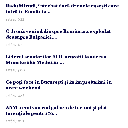
Radu Miruţă, întrebat dacă dronele ruseşti care
intră în România...
astăzi, 16:22
O dronă venind dinspre România a explodat
deasupra Bulgariei....
astăzi, 16:15
Liderul senatorilor AUR, acuzaţii la adresa
Ministerului Mediului:...
astăzi, 13:00
Ce poţi face în Bucureşti şi în împrejurimi în
acest weekend....
astăzi, 10:58
ANM a emis un cod galben de furtuni şi ploi
torenţiale pentru 16...
astăzi, 10:18