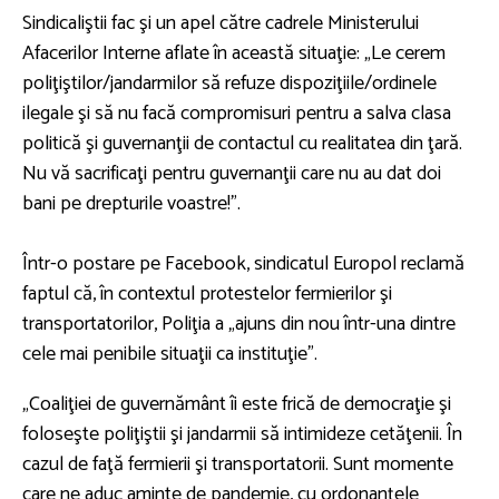
Sindicaliştii fac şi un apel către cadrele Ministerului
Afacerilor Interne aflate în această situaţie: „Le cerem
poliţiştilor/jandarmilor să refuze dispoziţiile/ordinele
ilegale şi să nu facă compromisuri pentru a salva clasa
politică şi guvernanţii de contactul cu realitatea din ţară.
Nu vă sacrificaţi pentru guvernanţii care nu au dat doi
bani pe drepturile voastre!”.
Într-o postare pe Facebook, sindicatul Europol reclamă
faptul că, în contextul protestelor fermierilor şi
transportatorilor, Poliţia a „ajuns din nou într-una dintre
cele mai penibile situaţii ca instituţie”.
„Coaliţiei de guvernământ îi este frică de democraţie şi
foloseşte poliţiştii şi jandarmii să intimideze cetăţenii. În
cazul de faţă fermierii şi transportatorii. Sunt momente
care ne aduc aminte de pandemie, cu ordonanţele