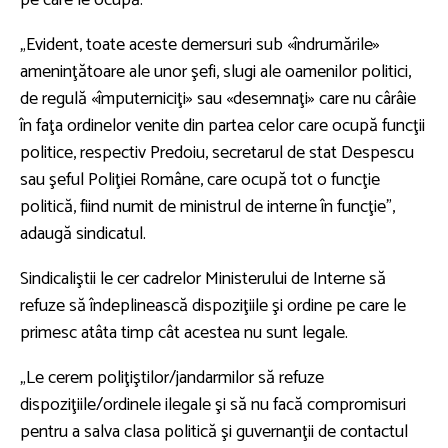
pe care le ocupă.
„Evident, toate aceste demersuri sub «îndrumările»
ameninţătoare ale unor şefi, slugi ale oamenilor politici,
de regulă «împuterniciţi» sau «desemnaţi» care nu cârâie
în faţa ordinelor venite din partea celor care ocupă funcţii
politice, respectiv Predoiu, secretarul de stat Despescu
sau şeful Poliţiei Române, care ocupă tot o funcţie
politică, fiind numit de ministrul de interne în funcţie”,
adaugă sindicatul.
Sindicaliştii le cer cadrelor Ministerului de Interne să
refuze să îndeplinească dispoziţiile şi ordine pe care le
primesc atâta timp cât acestea nu sunt legale.
„Le cerem poliţiştilor/jandarmilor să refuze
dispoziţiile/ordinele ilegale şi să nu facă compromisuri
pentru a salva clasa politică şi guvernanţii de contactul