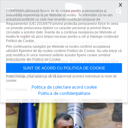
×
COMPANIA utilizează fişiere de tip cookie pentru a personaliza și
îmbunătăți experiența ta pe Website-ul nostru. Te informăm că ne-am
actualizat politicile cu cele mai recente modificări propuse de
Regulamentul (UE) 2016/679 privind protecția persoanelor fizice în ceea
ce privește prelucrarea datelor cu caracter personal și privind libera
circulație a acestor date. Înainte de a continua navigarea pe Website-ul
Acasă
Știri
nostru te rugăm să aloci timpul necesar pentru a citi și înțelege conținutul
Politicii de Cookie.
Eugen Tomac începe luni negocierile pentru Guvern.
Prin continuarea navigării pe Website-ul nostru confirmi acceptarea
Primele discuţii sunt cu...
utilizării fişierelor de tip cookie conform Politicii de Cookie. Nu uita totuși că
poți modifica în orice moment setările acestor fişiere cookie urmând
Eugen Tomac începe luni negocierile
instrucțiunile din Politica de Cookie.
pentru Guvern. Primele discuţii sunt
SUNT DE ACORD CU POLITICA DE COOKIE
cu PNL, USR şi PSD
Puteți merge chiar acum și să vă exprimați acordul individual la nivel de
cookie:
Politica de colectare acord cookie
Primanews
|
7 iun 2026
Politica de confidențialitate