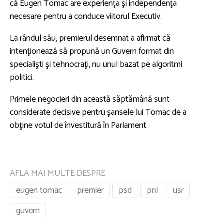
că Eugen Tomac are experienţa şi independenţa
necesare pentru a conduce viitorul Executiv.
La rândul său, premierul desemnat a afirmat că
intenţionează să propună un Guvern format din
specialişti şi tehnocraţi, nu unul bazat pe algoritmi
politici.
Primele negocieri din această săptămână sunt
considerate decisive pentru şansele lui Tomac de a
obţine votul de învestitură în Parlament.
AFLA MAI MULTE DESPRE
eugen tomac
premier
psd
pnl
usr
guvern