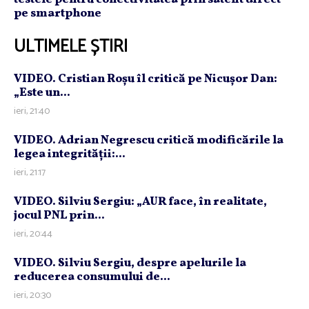
pe smartphone
ULTIMELE ȘTIRI
VIDEO. Cristian Roşu îl critică pe Nicuşor Dan:
„Este un...
ieri, 21:40
VIDEO. Adrian Negrescu critică modificările la
legea integrităţii:...
ieri, 21:17
VIDEO. Silviu Sergiu: „AUR face, în realitate,
jocul PNL prin...
ieri, 20:44
VIDEO. Silviu Sergiu, despre apelurile la
reducerea consumului de...
ieri, 20:30