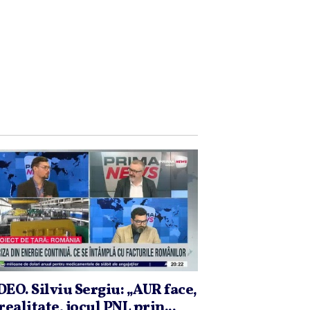
DEO. Silviu Sergiu: „AUR face,
realitate, jocul PNL prin...