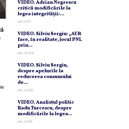
VIDEO. Adrian Negrescu
critică modificările la
legea integrităţii:...
ieri, 21:17
tă
VIDEO. Silviu Sergiu: „AUR
n
face, în realitate, jocul PNL
prin...
ieri, 20:44
VIDEO. Silviu Sergiu,
despre apelurile la
reducerea consumului
de...
ie
ieri, 20:30
VIDEO. Analistul politic
Radu Turcescu, despre
modificările la legea...
ieri, 20:16