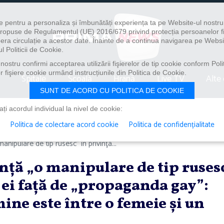
e pentru a personaliza și îmbunătăți experiența ta pe Website-ul nostr
i propuse de Regulamentul (UE) 2016/679 privind protecția persoanelor f
ibera circulație a acestor date. Înainte de a continua navigarea pe Websi
l Politicii de Cookie.
ostru confirmi acceptarea utilizării fişierelor de tip cookie conform Polit
 fişiere cookie urmând instrucțiunile din Politica de Cookie.
Spitale
Școală
Hrană
Live TV
Alte 
SUNT DE ACORD CU POLITICA DE COOKIE
i acordul individual la nivel de cookie:
Politica de colectare acord cookie
Politica de confidențialitate
nipulare de tip rusesc” în privinţa...
nţă „o manipulare de tip ruses
i ei faţă de „propaganda gay”:
ine este între o femeie şi un