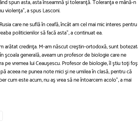
ând spun asta, asta înseamnă şi toleranţă. Toleranţa e mână-n
nu violenţa”, a spus Lasconi.
sia care ne suflă în ceafă, încât am cel mai mic interes pentru
reaba politicienilor să facă asta”, a continuat ea.
-am arătat credinţa. M-am născut creştin-ortodoxă, sunt botezat
 în şcoala generală, aveam un profesor de biologie care ne
 pe vremea lui Ceauşescu. Profesor de biologie, îl ştiu toţi foşt
upă aceea ne punea note mici şi ne umilea în clasă, pentru că
iber cum este acum, nu aş vrea să ne întoarcem acolo”, a mai