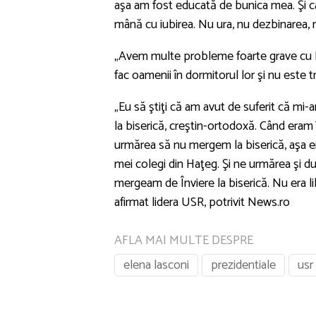
aşa am fost educată de bunica mea. Şi c
mână cu iubirea. Nu ura, nu dezbinarea, 
„Avem multe probleme foarte grave cu Ru
fac oamenii în dormitorul lor şi nu este t
„Eu să ştiţi că am avut de suferit că mi
la biserică, creştin-ortodoxă. Când eram
urmărea să nu mergem la biserică, aşa era
mei colegi din Haţeg. Şi ne urmărea şi d
mergeam de Înviere la biserică. Nu era l
afirmat lidera USR, potrivit News.ro
AFLA MAI MULTE DESPRE
elena lasconi
prezidentiale
usr