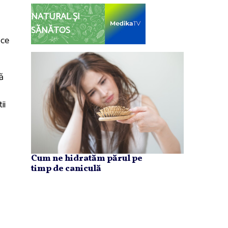
NATURAL ȘI
SĂNĂTOS
 ce
ă
ii
Cum ne hidratăm părul pe
timp de caniculă