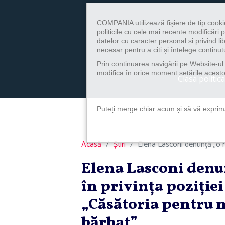
COMPANIA utilizează fişiere de tip cooki
politicile cu cele mai recente modificăr
datelor cu caracter personal și privind l
necesar pentru a citi și înțelege conținutu
Prin continuarea navigării pe Website-ul n
modifica în orice moment setările acestor
Clasa politica
Puteți merge chiar acum și să vă exprimaț
Acasă
Știri
Elena Lasconi denunţă „o ma
Elena Lasconi denu
în privinţa poziţie
„Căsătoria pentru m
bărbat”