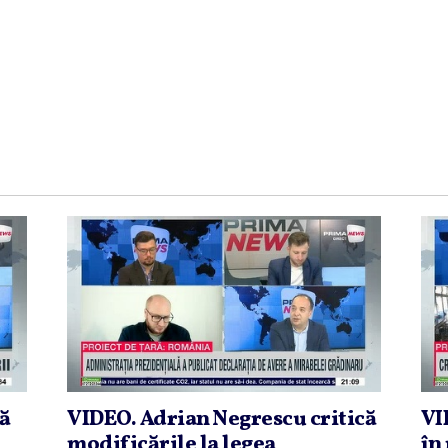
că
VIDEO. Adrian Negrescu critică
VI
modificările la legea
în 