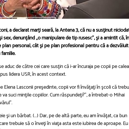
ni, a declarat marţi seară, la Antena 3, că nu a susţinut nicioda
i sex, denunţând „o manipulare de tip rusesc”, şi a amintit că, î
e plan personal, cât şi pe plan profesional pentru că a dezvăluit
familie.
se aduc de către cei care susţin că i-ar încuraja pe copii pe calea
pus lidera USR, în acest context.
 Elena Lasconii preşedinte, copii vor fi învăţaţi în şcoli că trebu
e va suci minţile copiilor. Cum răspundeţi?”, a întrebat-o Mihai
vărul”.
e şi un bărbat. (…) Dar, pe de altă parte, eu am învăţat, ca bun
care trebuie să o înveţi în viaţa asta este iubirea de aproape. Eu