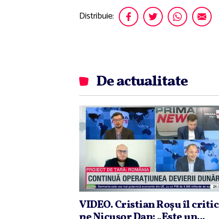
Distribuie:
De actualitate
VIDEO. Cristian Roşu îl criti
pe Nicuşor Dan: „Este un...