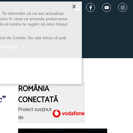
×
u. Te informăm că ne-am actualizat
izice în ceea ce privește prelucrarea
te-ul nostru te rugăm să aloci timpul
icii de Cookie. Nu uita totuși că poți
categorii
ROMÂNIA
c”
CONECTATĂ
Proiect susținut
de