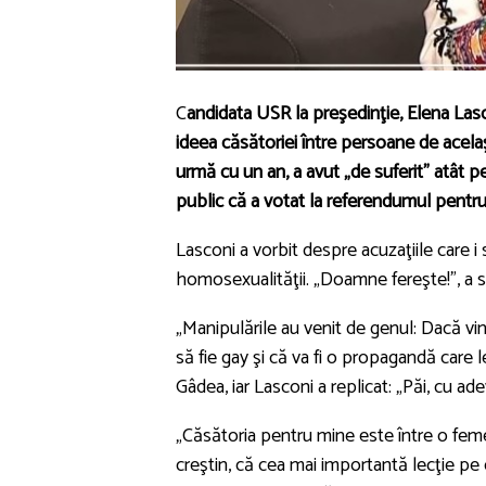
C
andidata USR la preşedinţie, Elena Lasco
ideea căsătoriei între persoane de acelaş
urmă cu un an, a avut „de suferit” atât p
public că a votat la referendumul pentru 
Lasconi a vorbit despre acuzaţiile care i 
homosexualităţii. „Doamne fereşte!”, a s
„Manipulările au venit de genul: Dacă vine
să fie gay şi că va fi o propagandă care l
Gâdea, iar Lasconi a replicat: „Păi, cu ade
„Căsătoria pentru mine este între o femei
creştin, că cea mai importantă lecţie pe 