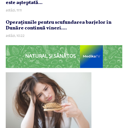
este aşteptată...
astăzi, 11:11
Operaţiunile pentru scufundarea barjelor în
Dunăre continuă vineri....
astăzi, 10:22
NATURAL ȘI SĂNĂTOS