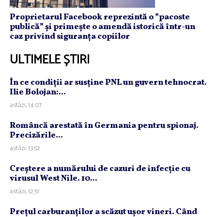
Proprietarul Facebook reprezintă o ”pacoste
publică” și primește o amendă istorică într-un
caz privind siguranța copiilor
ULTIMELE ȘTIRI
În ce condiţii ar susţine PNL un guvern tehnocrat.
Ilie Bolojan:...
astăzi, 14:07
Româncă arestată în Germania pentru spionaj.
Precizările...
astăzi, 13:52
Creştere a numărului de cazuri de infecţie cu
virusul West Nile. 10...
astăzi, 12:51
Preţul carburanţilor a scăzut uşor vineri. Când