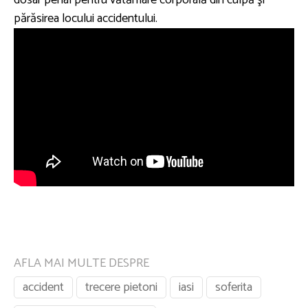
dosar penal pentru vătămare corporală din culpă şi
părăsirea locului accidentului.
AFLA MAI MULTE DESPRE
accident
trecere pietoni
iasi
soferita