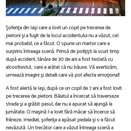
Şoferiţa din Iaşi care a lovit un copil pe trecerea de
pietoni şi a fugit de la locul accidentului nu a văzut, cel
mai probabil, ce a făcut. O spune un martor care a
surprins întreaga scenă. Prinsă de poliţişti la scurt timp
după accident, tânăra de 30 de ani a fost testată cu
alcooltestul, care a arătat că nu băuse. Vă avertizăm,
urmează imagini şi detalii care vă pot afecta emoţional!
A fost alertă la Iaşi, după ce un copil de 7 ani a fost lovit
pe trecerea de pietoni. Băiatul a încercat să traverseze
strada şi a grăbit pasul, dar nu a apucat să ajungă la
jumătate. O maşină l-a lovit fără măcar să încerce să
frâneze. Imediat, şoferiţa a apăsat pedala şi s-a făcut
nevăzută. Un trecător care a văzut întreaga scenă a