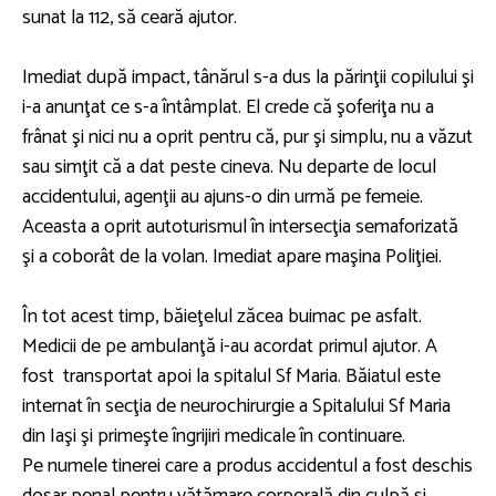
sunat la 112, să ceară ajutor.
Imediat după impact, tânărul s-a dus la părinţii copilului şi
i-a anunţat ce s-a întâmplat. El crede că şoferiţa nu a
frânat şi nici nu a oprit pentru că, pur şi simplu, nu a văzut
sau simţit că a dat peste cineva. Nu departe de locul
accidentului, agenţii au ajuns-o din urmă pe femeie.
Aceasta a oprit autoturismul în intersecţia semaforizată
şi a coborât de la volan. Imediat apare maşina Poliţiei.
În tot acest timp, băieţelul zăcea buimac pe asfalt.
Medicii de pe ambulanţă i-au acordat primul ajutor. A
fost transportat apoi la spitalul Sf Maria. Băiatul este
internat în secţia de neurochirurgie a Spitalului Sf Maria
din Iaşi şi primeşte îngrijiri medicale în continuare.
Pe numele tinerei care a produs accidentul a fost deschis