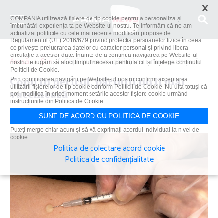
×
COMPANIA utilizează fişiere de tip cookie pentru a personaliza și
îmbunătăți experiența ta pe Website-ul nostru. Te informăm că ne-am
actualizat politicile cu cele mai recente modificări propuse de
Regulamentul (UE) 2016/679 privind protecția persoanelor fizice în ceea
ce privește prelucrarea datelor cu caracter personal și privind libera
circulație a acestor date. Înainte de a continua navigarea pe Website-ul
Acasă
Știri
Copii în pericol, părinţii nu îi mai vaccinează
nostru te rugăm să aloci timpul necesar pentru a citi și înțelege conținutul
Politicii de Cookie.
Copii în pericol, părinţii nu îi mai
Prin continuarea navigării pe Website-ul nostru confirmi acceptarea
utilizării fişierelor de tip cookie conform Politicii de Cookie. Nu uita totuși că
vaccinează
poți modifica în orice moment setările acestor fişiere cookie urmând
instrucțiunile din Politica de Cookie.
Primanews
|
14 aug 2023
SUNT DE ACORD CU POLITICA DE COOKIE
Puteți merge chiar acum și să vă exprimați acordul individual la nivel de
cookie:
Politica de colectare acord cookie
Politica de confidențialitate