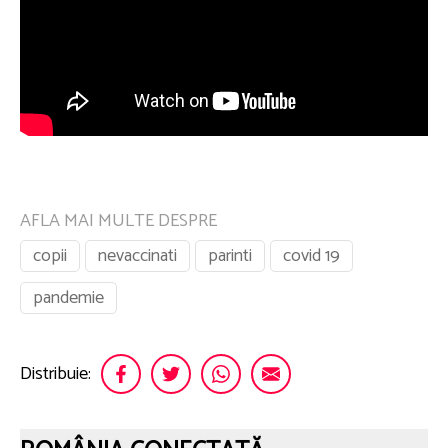
AFLA MAI MULTE DESPRE
copii
nevaccinati
parinti
covid 19
pandemie
Distribuie: