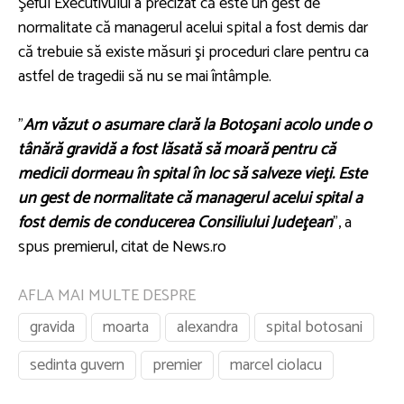
Şeful Executivului a precizat că este un gest de
normalitate că managerul acelui spital a fost demis dar
că trebuie să existe măsuri şi proceduri clare pentru ca
astfel de tragedii să nu se mai întâmple.
”
Am văzut o asumare clară la Botoşani acolo unde o
tânără gravidă a fost lăsată să moară pentru că
medicii dormeau în spital în loc să salveze vieţi. Este
un gest de normalitate că managerul acelui spital a
fost demis de conducerea Consiliului Judeţean
”, a
spus premierul, citat de News.ro
AFLA MAI MULTE DESPRE
gravida
moarta
alexandra
spital botosani
sedinta guvern
premier
marcel ciolacu