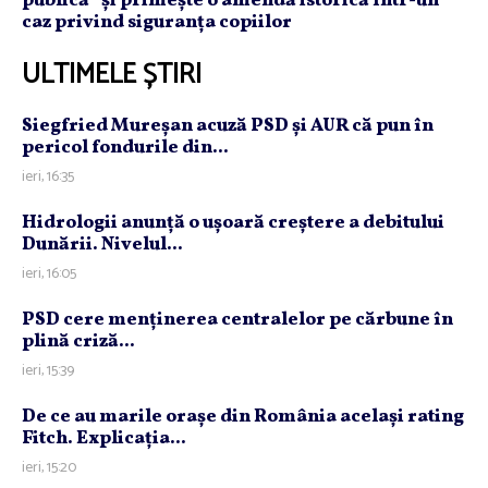
publică” și primește o amendă istorică într-un
caz privind siguranța copiilor
ULTIMELE ȘTIRI
Siegfried Mureşan acuză PSD şi AUR că pun în
pericol fondurile din...
ieri, 16:35
Hidrologii anunţă o uşoară creştere a debitului
Dunării. Nivelul...
ieri, 16:05
PSD cere menţinerea centralelor pe cărbune în
plină criză...
ieri, 15:39
De ce au marile oraşe din România acelaşi rating
Fitch. Explicaţia...
ieri, 15:20