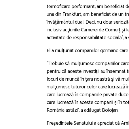
termoficare performant, am beneficiat d
una din Frankfurt, am beneficiat de un t
învăţământul dual. Deci, nu doar seriozita
inclusiv acţiunile Camerei de Comerţ şi l
activitate de responsabilitate socială', a 
El a mulţumit companiilor germane care 
'Trebuie să mulţumesc companiilor care a
pentru că aceste investiţii au însemnat 
locuri de muncă în ţara noastră şi vă mu
mulţumesc tuturor celor care lucrează în
care lucrează în companiile private duce
care lucrează în aceste companii şi în to
România astăzi', a adăugat Bolojan.
Preşedintele Senatului a apreciat că Amb