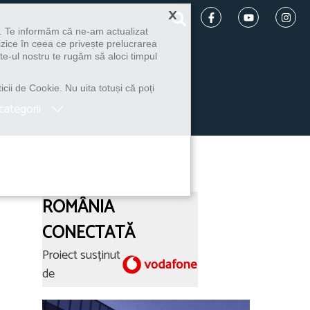
×
u. Te informăm că ne-am actualizat
izice în ceea ce privește prelucrarea
te-ul nostru te rugăm să aloci timpul
icii de Cookie. Nu uita totuși că poți
categorii
ROMÂNIA
CONECTATĂ
Proiect susținut
de