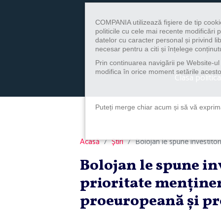
COMPANIA utilizează fişiere de tip cooki
politicile cu cele mai recente modificăr
datelor cu caracter personal și privind l
necesar pentru a citi și înțelege conținutu
Prin continuarea navigării pe Website-ul n
modifica în orice moment setările acestor
Clasa politica
Puteți merge chiar acum și să vă exprimaț
Acasă
Știri
Bolojan le spune investitor
Bolojan le spune in
prioritate menţiner
proeuropeană şi pr