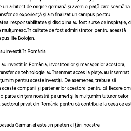
e un arhitect de origine germană şi avem o piaţă care seamănă
ransfer de experienţă şi am finalizat un campus pentru
tea, responsabilitatea şi disciplina au fost surse de inspiraţie, c
e mulţumesc, în calitate de fost administrator, pentru această
spus Ilie Bolojan.
au investit în România.
u investit în România, investitorilor şi managerilor acestora,
transfer de tehnologie, au însemnat acces la pieţe, au însemnat
lţumim pentru aceste investiţii. De asemenea, trebuie să
 aceste companii şi partenerilor acestora, pentru că fiecare om
 o parte din ţara noastră pe umeri şi le mulţumim tuturor celor
t sectorul privat din România pentru că contribuie la ceea ce es
asada Germaniei este un prieten al ţării noastre.