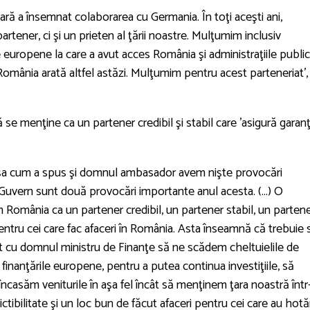
ară a însemnat colaborarea cu Germania. În toţi aceşti ani,
tener, ci şi un prieten al ţării noastre. Mulţumim inclusiv
e europene la care a avut acces România şi administraţiile publi
 România arată altfel astăzi. Mulţumim pentru acest parteneriat',
e menţine ca un partener credibil şi stabil care 'asigură garanţ
aşa cum a spus şi domnul ambasador avem nişte provocări
 Guvern sunt două provocări importante anul acesta. (...) O
omânia ca un partener credibil, un partener stabil, un parten
 pentru cei care fac afaceri în România. Asta înseamnă că trebuie 
 cu domnul ministru de Finanţe să ne scădem cheltuielile de
finanţările europene, pentru a putea continua investiţiile, să
încasăm veniturile în aşa fel încât să menţinem ţara noastră într
ictibilitate şi un loc bun de făcut afaceri pentru cei care au hotă