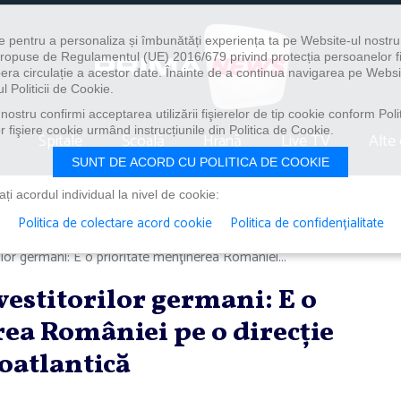
e pentru a personaliza și îmbunătăți experiența ta pe Website-ul nostr
i propuse de Regulamentul (UE) 2016/679 privind protecția persoanelor f
ibera circulație a acestor date. Înainte de a continua navigarea pe Websi
l Politicii de Cookie.
ostru confirmi acceptarea utilizării fişierelor de tip cookie conform Polit
 fişiere cookie urmând instrucțiunile din Politica de Cookie.
Spitale
Școală
Hrană
Live TV
Alte 
SUNT DE ACORD CU POLITICA DE COOKIE
i acordul individual la nivel de cookie:
Politica de colectare acord cookie
Politica de confidențialitate
ilor germani: E o prioritate menţinerea României...
vestitorilor germani: E o
ea României pe o direcţie
oatlantică