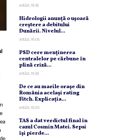
astăzi, 16:35
Hidrologii anunţă o uşoară
creştere a debitului
Dunării. Nivelul...
astăzi, 16:05
ul
PSD cere menţinerea
centralelor pe cărbune în
plină criză...
a
astăzi, 15:39
De ce au marile oraşe din
România acelaşi rating
Fitch. Explicaţia...
în
astăzi, 15:20
de
rea
TAS a dat verdictul final în
cazul Cosmin Matei. Sepsi
ă
îşi pierde...
 de