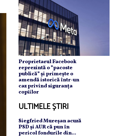
Proprietarul Facebook
reprezintă o ”pacoste
publică” și primește o
amendă istorică într-un
caz privind siguranța
copiilor
ULTIMELE ȘTIRI
Siegfried Mureşan acuză
PSD şi AUR că pun în
pericol fondurile din...