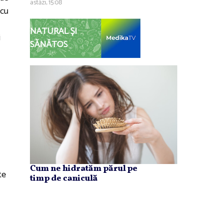
astăzi, 15:08
 cu
NATURAL ȘI
i
SĂNĂTOS
Cum ne hidratăm părul pe
te
timp de caniculă