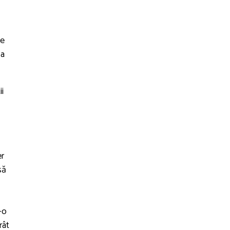
ce
 a
ii
er
să
-o
rât