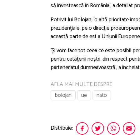
să investească în România', a detaliat pr
Potrivit lui Bolojan, 'o altă prioritate i
prezidenţiale, pe o direcţie proeuropeană 
această parte de est a Uniunii Europene'
'Şi vom face tot ceea ce este posibil pe
pentru cetăţenii noştri, din respect pe
parteneriatul dumneavoastră', a încheiat
AFLA MAI MULTE DESPRE
bolojan
ue
nato
Distribuie: