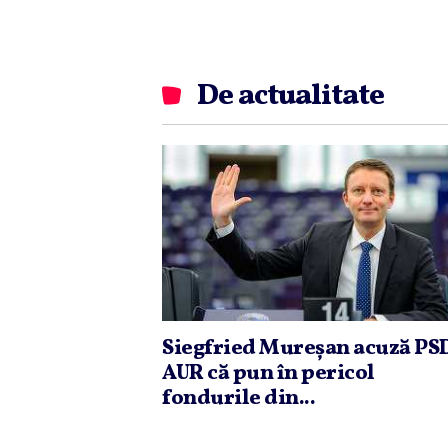
De actualitate
Siegfried Mureşan acuză PSD
AUR că pun în pericol
fondurile din...