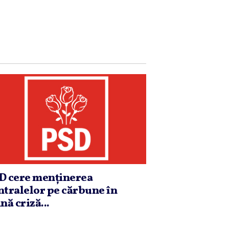
D cere menţinerea
ntralelor pe cărbune în
nă criză...