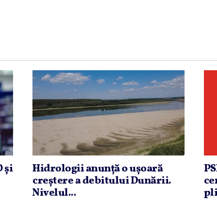
 şi
Hidrologii anunţă o uşoară
PS
creştere a debitului Dunării.
ce
Nivelul...
pli