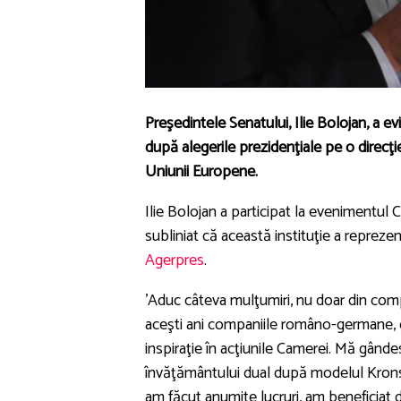
Preşedintele Senatului, Ilie Bolojan, a ev
după alegerile prezidenţiale pe o direcţie
Uniunii Europene.
Ilie Bolojan a participat la eveniment
subliniat că această instituţie a reprezen
Agerpres
.
'Aduc câteva mulţumiri, nu doar din com
aceşti ani companiile româno-germane, ci
inspiraţie în acţiunile Camerei. Mă gân
învăţământului dual după modelul Kronsta
am făcut anumite lucruri, am beneficiat