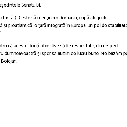
eşedintele Senatului.
mportantă (...) este să menţinem România, după alegerile
şi proatlantică, o ţară integrată în Europa, un pol de stabilitate
.
ntru că aceste două obiective să fie respectate, din respect
ntru dumneavoastră şi sper să auzim de lucru bune. Ne bazăm p
 Bolojan.