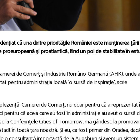
idenţiat că una dintre priorităţile României este menţinerea ţării
 proeuropeană şi proatlantică, fiind un pol de stabilitate în est
ul Camerei de Comerţ şi Industrie Româno-Germană (AHK), unde 
tat pentru administraţia locală 'o sursă de inspiraţie', scrie
plezenţă, Camerei de Comerţ, nu doar pentru că a reprezentat 
 pentru că aceia care au fost în administraţie au avut o sursă 
desc la Conferinţele Cities of Tomorrow, mă gândesc la promova
dt în toată ţara noastră. Şi eu, ca fost primar din Oradea, dac
 de o consultanţă importantă de la Augsburg şi avem un sistem