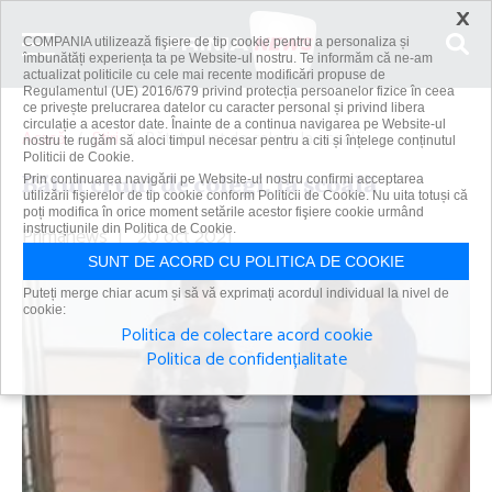
×
COMPANIA utilizează fişiere de tip cookie pentru a personaliza și
îmbunătăți experiența ta pe Website-ul nostru. Te informăm că ne-am
actualizat politicile cu cele mai recente modificări propuse de
Regulamentul (UE) 2016/679 privind protecția persoanelor fizice în ceea
ce privește prelucrarea datelor cu caracter personal și privind libera
circulație a acestor date. Înainte de a continua navigarea pe Website-ul
Acasă
Știri
Bătut crunt de colegi, la şcoală
nostru te rugăm să aloci timpul necesar pentru a citi și înțelege conținutul
Politicii de Cookie.
Bătut crunt de colegi, la şcoală
Prin continuarea navigării pe Website-ul nostru confirmi acceptarea
utilizării fişierelor de tip cookie conform Politicii de Cookie. Nu uita totuși că
poți modifica în orice moment setările acestor fişiere cookie urmând
Primanews
instrucțiunile din Politica de Cookie.
|
20 oct 2021
SUNT DE ACORD CU POLITICA DE COOKIE
Puteți merge chiar acum și să vă exprimați acordul individual la nivel de
cookie:
Politica de colectare acord cookie
Politica de confidențialitate