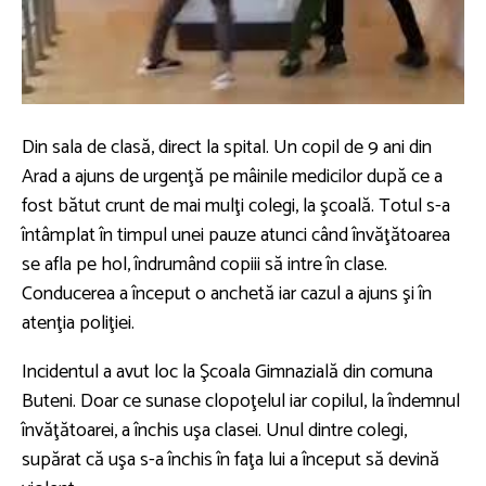
Din sala de clasă, direct la spital. Un copil de 9 ani din
Arad a ajuns de urgenţă pe mâinile medicilor după ce a
fost bătut crunt de mai mulţi colegi, la şcoală. Totul s-a
întâmplat în timpul unei pauze atunci când învăţătoarea
se afla pe hol, îndrumând copiii să intre în clase.
Conducerea a început o anchetă iar cazul a ajuns şi în
atenţia poliţiei.
Incidentul a avut loc la Şcoala Gimnazială din comuna
Buteni. Doar ce sunase clopoţelul iar copilul, la îndemnul
învăţătoarei, a închis uşa clasei. Unul dintre colegi,
supărat că uşa s-a închis în faţa lui a început să devină