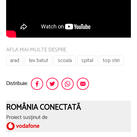
AFLA MAI MULTE DESPRE
arad
lev batut
scoala
spital
top stiri
Distribuie:
ROMÂNIA CONECTATĂ
Proiect susținut de