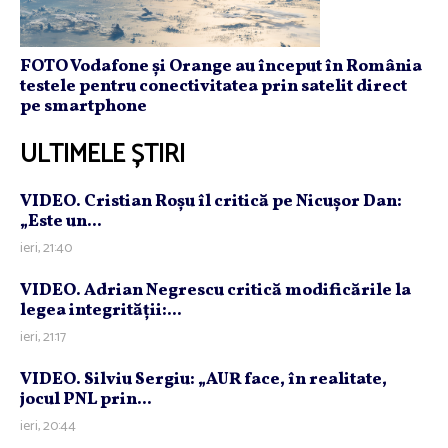
FOTO Vodafone și Orange au început în România
testele pentru conectivitatea prin satelit direct
pe smartphone
ULTIMELE ȘTIRI
VIDEO. Cristian Roşu îl critică pe Nicuşor Dan:
„Este un...
ieri, 21:40
VIDEO. Adrian Negrescu critică modificările la
legea integrităţii:...
ieri, 21:17
VIDEO. Silviu Sergiu: „AUR face, în realitate,
jocul PNL prin...
ieri, 20:44