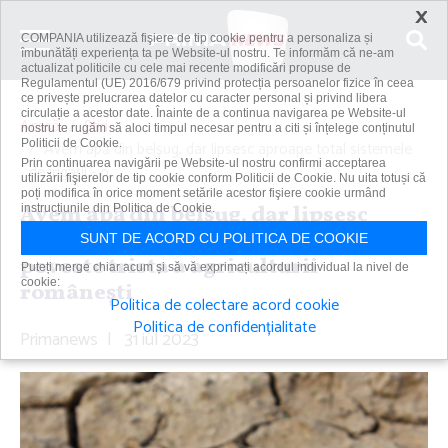
×
COMPANIA utilizează fişiere de tip cookie pentru a personaliza și
îmbunătăți experiența ta pe Website-ul nostru. Te informăm că ne-am
actualizat politicile cu cele mai recente modificări propuse de
Regulamentul (UE) 2016/679 privind protecția persoanelor fizice în ceea
ce privește prelucrarea datelor cu caracter personal și privind libera
circulație a acestor date. Înainte de a continua navigarea pe Website-ul
Acasă
Știri
nostru te rugăm să aloci timpul necesar pentru a citi și înțelege conținutul
Politicii de Cookie.
Avem apă din belşug, dar lipsesc aproape total sistemele
Prin continuarea navigării pe Website-ul nostru confirmi acceptarea
de irigaţii - o...
utilizării fişierelor de tip cookie conform Politicii de Cookie. Nu uita totuși că
poți modifica în orice moment setările acestor fişiere cookie urmând
Avem apă din belşug, dar lipsesc
instrucțiunile din Politica de Cookie.
aproape total sistemele de irigaţii - o
SUNT DE ACORD CU POLITICA DE COOKIE
poveste trista a agriculturii
Puteți merge chiar acum și să vă exprimați acordul individual la nivel de
cookie:
româneşti
Politica de colectare acord cookie
Politica de confidențialitate
Primanews
|
31 iul 2023