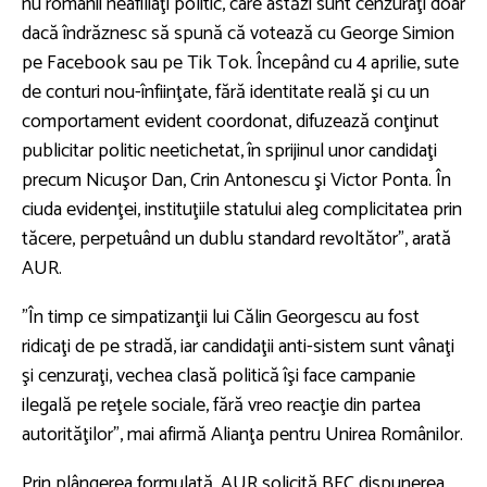
nu românii neafiliaţi politic, care astăzi sunt cenzuraţi doar
dacă îndrăznesc să spună că votează cu George Simion
pe Facebook sau pe Tik Tok. Începând cu 4 aprilie, sute
de conturi nou-înfiinţate, fără identitate reală şi cu un
comportament evident coordonat, difuzează conţinut
publicitar politic neetichetat, în sprijinul unor candidaţi
precum Nicuşor Dan, Crin Antonescu şi Victor Ponta. În
ciuda evidenţei, instituţiile statului aleg complicitatea prin
tăcere, perpetuând un dublu standard revoltător”, arată
AUR.
”În timp ce simpatizanţii lui Călin Georgescu au fost
ridicaţi de pe stradă, iar candidaţii anti-sistem sunt vânaţi
şi cenzuraţi, vechea clasă politică îşi face campanie
ilegală pe reţele sociale, fără vreo reacţie din partea
autorităţilor”, mai afirmă Alianţa pentru Unirea Românilor.
Prin plângerea formulată, AUR solicită BEC dispunerea