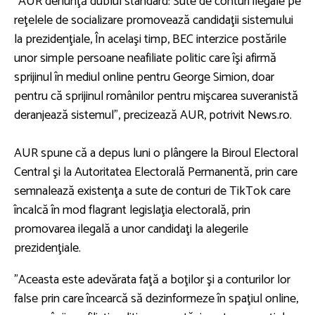
”AUR denunţă dublul standard: Sute de conturi ilegale pe
reţelele de socializare promovează candidaţii sistemului
la prezidenţiale, În acelaşi timp, BEC interzice postările
unor simple persoane neafiliate politic care îşi afirmă
sprijinul în mediul online pentru George Simion, doar
pentru că sprijinul românilor pentru mişcarea suveranistă
deranjează sistemul”, precizează AUR, potrivit News.ro.
AUR spune că a depus luni o plângere la Biroul Electoral
Central şi la Autoritatea Electorală Permanentă, prin care
semnalează existenţa a sute de conturi de TikTok care
încalcă în mod flagrant legislaţia electorală, prin
promovarea ilegală a unor candidaţi la alegerile
prezidenţiale.
”Aceasta este adevărata faţă a boţilor şi a conturilor lor
false prin care încearcă să dezinformeze în spaţiul online,