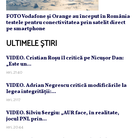
FOTO Vodafone și Orange au început în România
testele pentru conectivitatea prin satelit direct
pe smartphone
ULTIMELE ȘTIRI
VIDEO. Cristian Roşu îl critică pe Nicuşor Dan:
„Este un...
ieri, 21:40
VIDEO. Adrian Negrescu critică modificările la
legea integrităţii:...
ieri, 21:17
VIDEO. Silviu Sergiu: „AUR face, în realitate,
jocul PNL prin...
ieri, 20:44