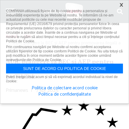
×
COMPANIA utilizează fişiere de tip cookie pentru a personaliza și
îmbunătăți experiența ta pe Website-ul nostru. Te informăm că ne-am
actualizat politicile cu cele mai recente modificări propuse de
Regulamentul (UE) 2016/679 privind protecția persoanelor fizice în ceea
ce privește prelucrarea datelor cu caracter personal și privind libera
circulație a acestor date. Înainte de a continua navigarea pe Website-ul
Acasă
Știri
nostru te rugăm să aloci timpul necesar pentru a citi și înțelege conținutul
Politicii de Cookie.
AUR, plângere la BEC şi AEP pentru promovarea ilegală a
Prin continuarea navigării pe Website-ul nostru confirmi acceptarea
unor candidaţi pe...
utilizării fişierelor de tip cookie conform Politicii de Cookie. Nu uita totuși că
poți modifica în orice moment setările acestor fişiere cookie urmând
AUR, plângere la BEC şi AEP pentru
instrucțiunile din Politica de Cookie.
promovarea ilegală a unor candidaţi
SUNT DE ACORD CU POLITICA DE COOKIE
pe TikTok
Puteți merge chiar acum și să vă exprimați acordul individual la nivel de
cookie:
Politica de colectare acord cookie
Primanews
|
7 apr 2025
Politica de confidențialitate