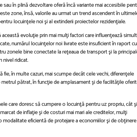
rie sau în plină dezvoltare oferă încă variante mai accesibile pen
 aceste zone, însă, valorile au urmat un trend ascendent în ultimel
ntru locuinţele noi şi al extinderii proiectelor rezidenţiale.
că această evoluţie prin mai mulţi factori care influenţează simul
cate, numărul locuinţelor noi livrate este insuficient în raport cu
tru zonele bine conectate la reţeaua de transport şi la principal
nivel ridicat.
să fie, în multe cazuri, mai scumpe decât cele vechi, diferenţele
etrul pătrat, în funcţie de amplasament şi de facilităţile oferi
ele care doresc să cumpere o locuinţă pentru uz propriu, cât ş
arcat de inflaţie şi de costuri mai mari ale creditelor, mulţi
o modalitate eficientă de protejare a economiilor şi de obţinere