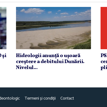
 şi
Hidrologii anunţă o uşoară
PS
creştere a debitului Dunării.
ce
Nivelul...
pli
deontologic
Termeni și condiții
Contact