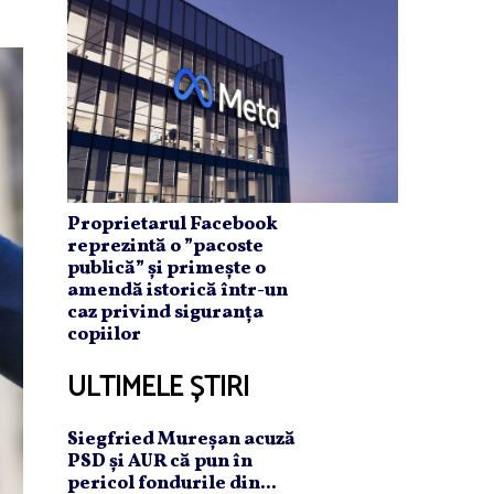
Proprietarul Facebook
reprezintă o ”pacoste
publică” și primește o
amendă istorică într-un
caz privind siguranța
copiilor
ULTIMELE ȘTIRI
Siegfried Mureşan acuză
PSD şi AUR că pun în
pericol fondurile din...