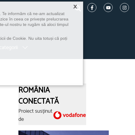
×
u. Te informăm că ne-am actualizat
izice în ceea ce privește prelucrarea
te-ul nostru te rugăm să aloci timpul
icii de Cookie. Nu uita totuși că poți
categorii
ROMÂNIA
CONECTATĂ
Proiect susținut
de