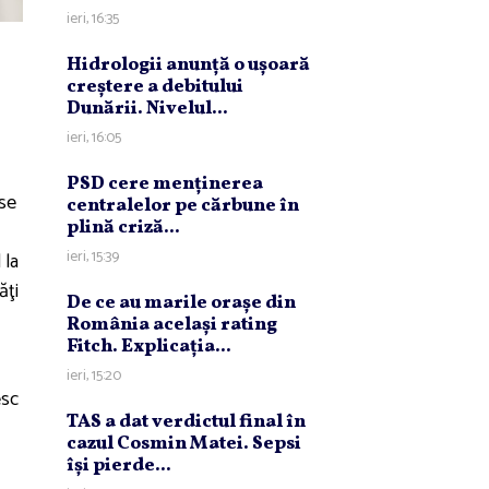
ieri, 16:35
Hidrologii anunţă o uşoară
creştere a debitului
Dunării. Nivelul...
ieri, 16:05
PSD cere menţinerea
ase
centralelor pe cărbune în
plină criză...
ieri, 15:39
 la
ăţi
De ce au marile oraşe din
România acelaşi rating
Fitch. Explicaţia...
ieri, 15:20
esc
TAS a dat verdictul final în
cazul Cosmin Matei. Sepsi
îşi pierde...