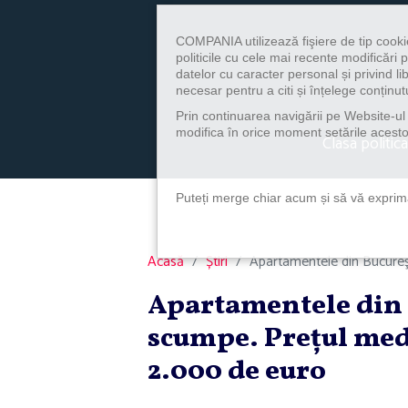
COMPANIA utilizează fişiere de tip cooki
politicile cu cele mai recente modificăr
datelor cu caracter personal și privind l
necesar pentru a citi și înțelege conținutu
Prin continuarea navigării pe Website-ul n
modifica în orice moment setările acestor
Clasa politica
Puteți merge chiar acum și să vă exprimaț
Acasă
Știri
Apartamentele din Bucureşt
Apartamentele din B
scumpe. Preţul medi
2.000 de euro