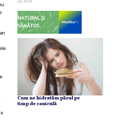
ieri, 15:08
tru
e
NATURAL ȘI
SĂNĂTOS
tan
ele
te
i
Cum ne hidratăm părul pe
timp de caniculă
 a