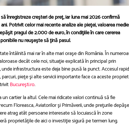
 să înregistreze creşteri de preţ, iar luna mai 2026 confirmă
ani. Potrivit celor mai recente analize ale pieţei, valoarea medie
depăşit pragul de 2.000 de euro, în condiţiile în care cererea
isponibile nu reuşeşte să ţină pasul.
itate întâlnită mai rar în alte mari oraşe din România. În numero
loroase decât cele noi, situaţie explicată în principal prin
unde infrastructura este deja bine pusă la punct. Accesul rapid
 parcuri, pieţe şi alte servicii importante face ca aceste propriet
rivit
Bucureşti.ro
.
un cartier la altul. Cele mai ridicate valori continuă să fie
 precum Floreasca, Aviatorilor şi Primăverii, unde preţurile depăş
iere atrag atât persoane interesate să locuiască în zone
deră proprietăţile de aici o investiţie sigură pe termen lung.