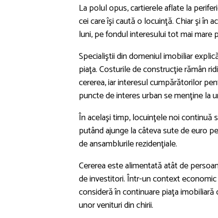
La polul opus, cartierele aflate la perife
cei care îşi caută o locuinţă. Chiar şi în
luni, pe fondul interesului tot mai mare pe
Specialiştii din domeniul imobiliar expli
piaţa. Costurile de construcţie rămân ridi
cererea, iar interesul cumpărătorilor pen
puncte de interes urban se menţine la un 
În acelaşi timp, locuinţele noi continuă 
putând ajunge la câteva sute de euro pe m
de ansamblurile rezidenţiale.
Cererea este alimentată atât de persoan
de investitori. Într-un context economic m
consideră în continuare piaţa imobiliară 
unor venituri din chirii.