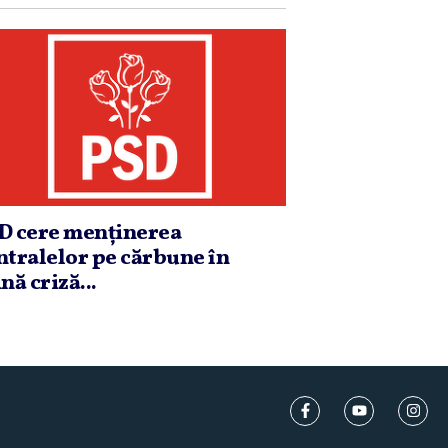
D cere menţinerea
ntralelor pe cărbune în
nă criză...