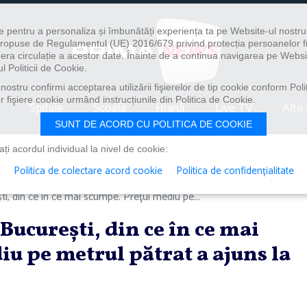
e pentru a personaliza și îmbunătăți experiența ta pe Website-ul nostr
i propuse de Regulamentul (UE) 2016/679 privind protecția persoanelor f
ibera circulație a acestor date. Înainte de a continua navigarea pe Websi
l Politicii de Cookie.
ostru confirmi acceptarea utilizării fişierelor de tip cookie conform Polit
 fişiere cookie urmând instrucțiunile din Politica de Cookie.
Spitale
Școală
Hrană
Live TV
Alte 
SUNT DE ACORD CU POLITICA DE COOKIE
i acordul individual la nivel de cookie:
Politica de colectare acord cookie
Politica de confidențialitate
i, din ce în ce mai scumpe. Preţul mediu pe...
ucureşti, din ce în ce mai
u pe metrul pătrat a ajuns la