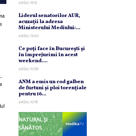
astăzi, 16:15
lma
Liderul senatorilor AUR,
acuzaţii la adresa
e
Ministerului Mediului:...
astăzi, 13:00
Ce poţi face în Bucureşti şi
în împrejurimi în acest
weekend....
astăzi, 10:58
,
ANM a emis un cod galben
a
de furtuni şi ploi torenţiale
pentru 16...
astăzi, 10:18
lul
NATURAL ȘI
SĂNĂTOS