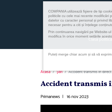
COMPANIA utilizează fişiere de tip cooki
politicile cu cele mai recente modificăr
datelor cu caracter personal și privind l
necesar pentru a citi și înțelege conținutu
Prin continuarea navigării pe Website-ul n
modifica în orice moment setările acestor
Clasa politica
Puteți merge chiar acum și să vă exprimaț
Acasă
Știri
Accident transmis în direc
Accident transmis î
Primanews
|
16 nov 2023