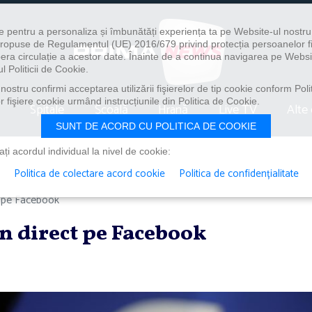
e pentru a personaliza și îmbunătăți experiența ta pe Website-ul nostr
i propuse de Regulamentul (UE) 2016/679 privind protecția persoanelor f
ibera circulație a acestor date. Înainte de a continua navigarea pe Websi
l Politicii de Cookie.
ostru confirmi acceptarea utilizării fişierelor de tip cookie conform Polit
 fişiere cookie urmând instrucțiunile din Politica de Cookie.
Spitale
Școală
Hrană
Live TV
Alte 
SUNT DE ACORD CU POLITICA DE COOKIE
i acordul individual la nivel de cookie:
Politica de colectare acord cookie
Politica de confidențialitate
t pe Facebook
n direct pe Facebook