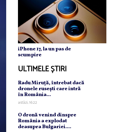
iPhone 17, la un pas de
scumpire
ULTIMELE ȘTIRI
Radu Miruţă, întrebat dacă
dronele ruseşti care intră
în România...
astăzi, 16:22
O dronă venind dinspre
România a explodat
deasupra Bulgariei....