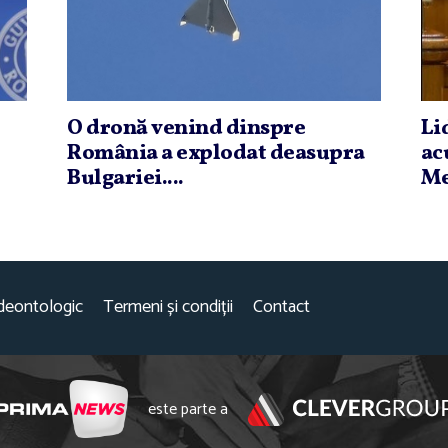
O dronă venind dinspre
Li
România a explodat deasupra
ac
Bulgariei....
Me
deontologic
Termeni și condiții
Contact
este parte a