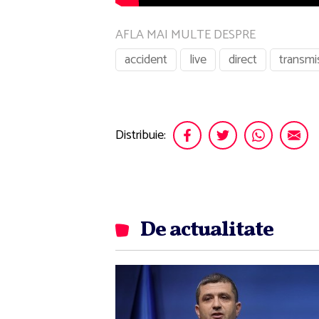
AFLA MAI MULTE DESPRE
accident
live
direct
transmi
Distribuie:
De actualitate