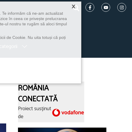
×
u. Te informăm că ne-am actualizat
izice în ceea ce privește prelucrarea
te-ul nostru te rugăm să aloci timpul
icii de Cookie. Nu uita totuși că poți
categorii
ROMÂNIA
CONECTATĂ
Proiect susținut
de