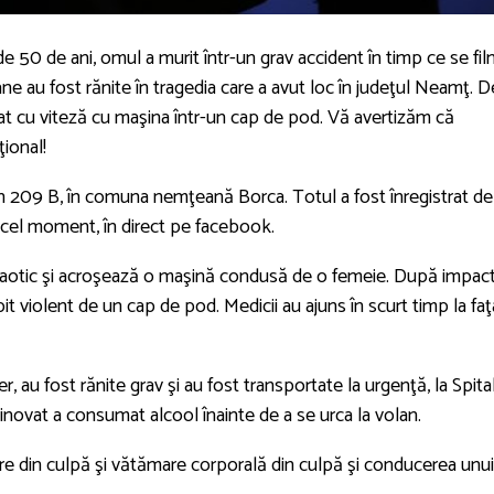
de 50 de ani, omul a murit într-un grav accident în timp ce se fi
e au fost rănite în tragedia care a avut loc în judeţul Neamţ. D
ntrat cu viteză cu maşina într-un cap de pod. Vă avertizăm că
ional!
 209 B, în comuna nemţeană Borca. Totul a fost înregistrat de
 acel moment, în direct pe facebook.
haotic şi acroşează o maşină condusă de o femeie. După impact
zbit violent de un cap de pod. Medicii au ajuns în scurt timp la faţ
 au fost rănite grav şi au fost transportate la urgenţă, la Spita
l vinovat a consumat alcool înainte de a se urca la volan.
re din culpă şi vătămare corporală din culpă şi conducerea unui