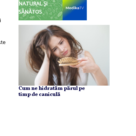
NATURAL ȘI
SĂNĂTOS
i
şte
Cum ne hidratăm părul pe
timp de caniculă