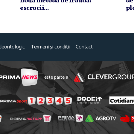
nouă metodă de fraudă:
de
escrocii...
plo
deontologic
Termeni și condiții
Contact
este parte a