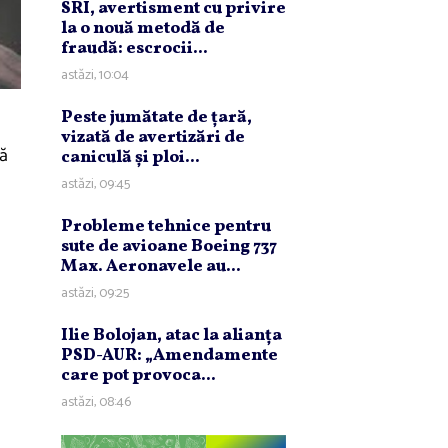
SRI, avertisment cu privire
la o nouă metodă de
fraudă: escrocii...
astăzi, 10:04
Peste jumătate de ţară,
vizată de avertizări de
tă
caniculă şi ploi...
astăzi, 09:45
Probleme tehnice pentru
sute de avioane Boeing 737
Max. Aeronavele au...
astăzi, 09:25
Ilie Bolojan, atac la alianţa
PSD-AUR: „Amendamente
care pot provoca...
astăzi, 08:46