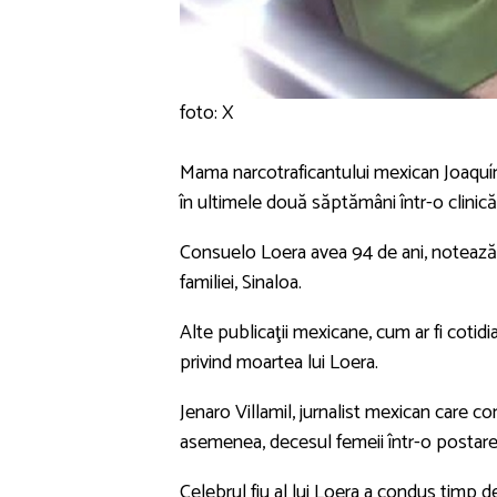
foto: X
Mama narcotraficantului mexican Joaquín
în ultimele două săptămâni într-o clinică
Consuelo Loera avea 94 de ani, notează El
familiei, Sinaloa.
Alte publicaţii mexicane, cum ar fi cotidian
privind moartea lui Loera.
Jenaro Villamil, jurnalist mexican care c
asemenea, decesul femeii într-o postare 
Celebrul fiu al lui Loera a condus timp de