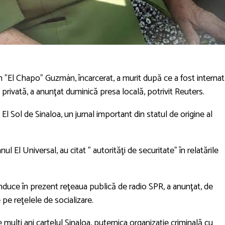
 "El Chapo" Guzmán, încarcerat, a murit după ce a fost interna
 privată, a anunţat duminică presa locală, potrivit Reuters.
 Sol de Sinaloa, un jurnal important din statul de origine al
ul El Universal, au citat " autorităţi de securitate" în relatările
onduce în prezent reţeaua publică de radio SPR, a anunţat, de
pe reţelele de socializare.
 mulţi ani cartelul Sinaloa, puternica organizaţie criminală cu