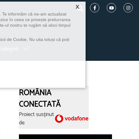
×
u. Te informăm că ne-am actualizat
izice în ceea ce privește prelucrarea
te-ul nostru te rugăm să aloci timpul
icii de Cookie. Nu uita totuși că poți
categorii
ROMÂNIA
CONECTATĂ
Proiect susținut
de