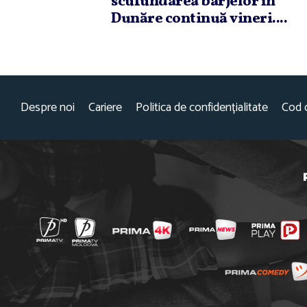
scufundarea barjelor în
Dunăre continuă vineri....
Despre noi
Cariere
Politica de confidențialitate
Cod 