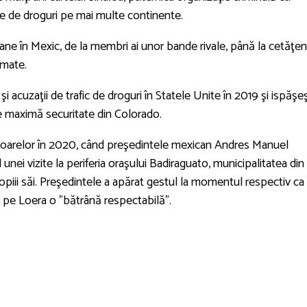
ne de droguri pe mai multe continente.
ne în Mexic, de la membri ai unor bande rivale, până la cetăţen
rmate.
acuzaţii de trafic de droguri în Statele Unite în 2019 şi ispăşe
e maximă securitate din Colorado.
ctoarelor în 2020, când preşedintele mexican Andres Manuel
nei vizite la periferia oraşului Badiraguato, municipalitatea din
opiii săi. Preşedintele a apărat gestul la momentul respectiv ca
 pe Loera o "bătrână respectabilă".