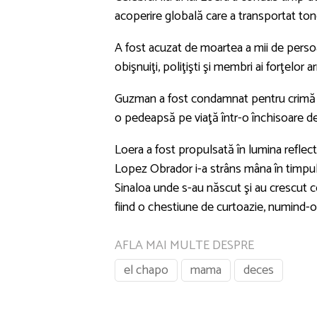
acoperire globală care a transportat to
A fost acuzat de moartea a mii de persoa
obişnuiţi, poliţişti şi membri ai forţelor a
Guzman a fost condamnat pentru crimă şi 
o pedeapsă pe viaţă într-o închisoare d
Loera a fost propulsată în lumina refle
Lopez Obrador i-a strâns mâna în timpul u
Sinaloa unde s-au născut şi au crescut c
fiind o chestiune de curtoazie, numind-o
AFLA MAI MULTE DESPRE
el chapo
mama
deces