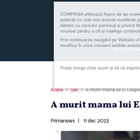
COMPANIA utilizează fişiere de tip cooki
politicile cu cele mai recente modificăr
datelor cu caracter personal și privind l
necesar pentru a citi și înțelege conținutu
Prin continuarea navigării pe Website-ul n
modifica în orice moment setările acestor
Clasa politica
Puteți merge chiar acum și să vă exprimaț
Acasă
Știri
A murit mama lui El Chapo
A murit mama lui E
Primanews
|
11 dec 2023