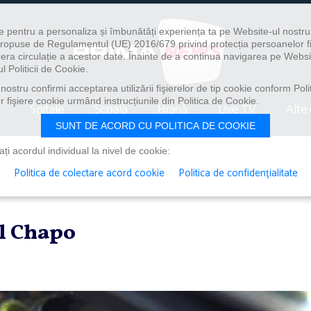
e pentru a personaliza și îmbunătăți experiența ta pe Website-ul nostr
i propuse de Regulamentul (UE) 2016/679 privind protecția persoanelor f
ibera circulație a acestor date. Înainte de a continua navigarea pe Websi
l Politicii de Cookie.
ostru confirmi acceptarea utilizării fişierelor de tip cookie conform Polit
 fişiere cookie urmând instrucțiunile din Politica de Cookie.
Spitale
Școală
Hrană
Live TV
Alte 
SUNT DE ACORD CU POLITICA DE COOKIE
i acordul individual la nivel de cookie:
Politica de colectare acord cookie
Politica de confidențialitate
l Chapo