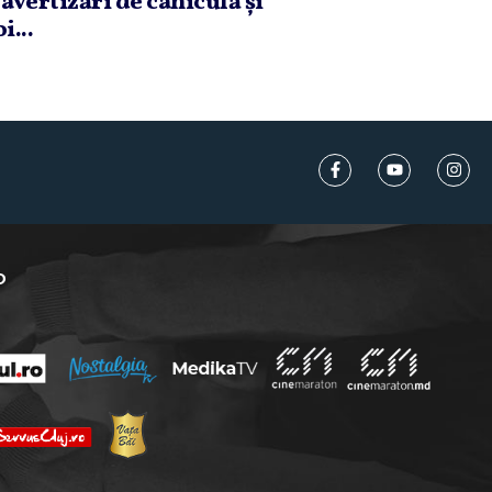
 avertizări de caniculă şi
i...