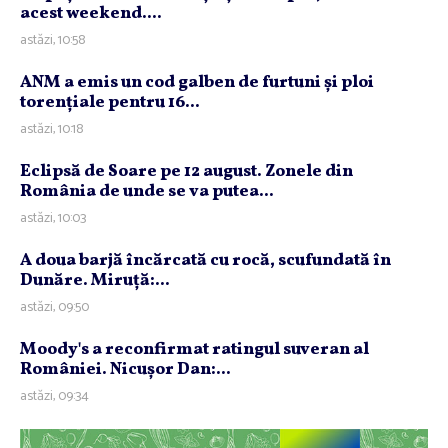
acest weekend....
astăzi, 10:58
ANM a emis un cod galben de furtuni şi ploi
torenţiale pentru 16...
astăzi, 10:18
Eclipsă de Soare pe 12 august. Zonele din
România de unde se va putea...
astăzi, 10:03
A doua barjă încărcată cu rocă, scufundată în
Dunăre. Miruţă:...
astăzi, 09:50
Moody's a reconfirmat ratingul suveran al
României. Nicuşor Dan:...
astăzi, 09:34