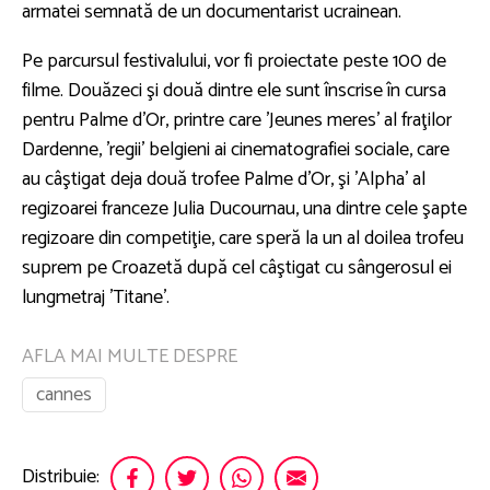
armatei semnată de un documentarist ucrainean.
Pe parcursul festivalului, vor fi proiectate peste 100 de
filme. Douăzeci şi două dintre ele sunt înscrise în cursa
pentru Palme d'Or, printre care 'Jeunes meres' al fraţilor
Dardenne, 'regii' belgieni ai cinematografiei sociale, care
au câştigat deja două trofee Palme d'Or, şi 'Alpha' al
regizoarei franceze Julia Ducournau, una dintre cele şapte
regizoare din competiţie, care speră la un al doilea trofeu
suprem pe Croazetă după cel câştigat cu sângerosul ei
lungmetraj 'Titane'.
AFLA MAI MULTE DESPRE
cannes
Distribuie: