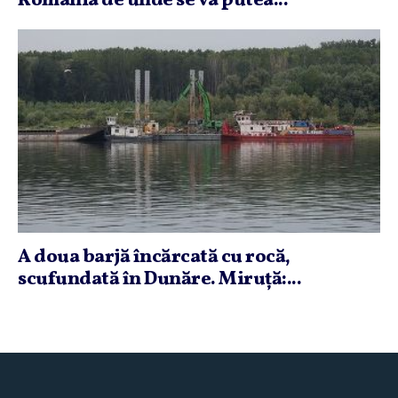
România de unde se va putea...
A doua barjă încărcată cu rocă,
scufundată în Dunăre. Miruţă:...