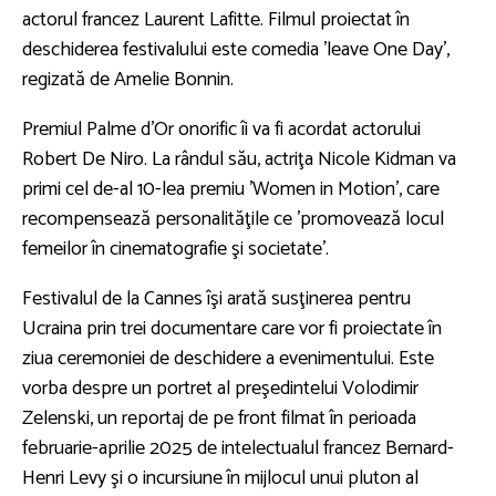
actorul francez Laurent Lafitte. Filmul proiectat în
deschiderea festivalului este comedia 'leave One Day',
regizată de Amelie Bonnin.
Premiul Palme d'Or onorific îi va fi acordat actorului
Robert De Niro. La rândul său, actriţa Nicole Kidman va
primi cel de-al 10-lea premiu 'Women in Motion', care
recompensează personalităţile ce 'promovează locul
femeilor în cinematografie şi societate'.
Festivalul de la Cannes îşi arată susţinerea pentru
Ucraina prin trei documentare care vor fi proiectate în
ziua ceremoniei de deschidere a evenimentului. Este
vorba despre un portret al preşedintelui Volodimir
Zelenski, un reportaj de pe front filmat în perioada
februarie-aprilie 2025 de intelectualul francez Bernard-
Henri Levy şi o incursiune în mijlocul unui pluton al