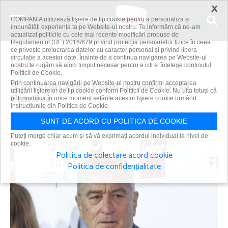
×
COMPANIA utilizează fişiere de tip cookie pentru a personaliza și
îmbunătăți experiența ta pe Website-ul nostru. Te informăm că ne-am
actualizat politicile cu cele mai recente modificări propuse de
Regulamentul (UE) 2016/679 privind protecția persoanelor fizice în ceea
ce privește prelucrarea datelor cu caracter personal și privind libera
circulație a acestor date. Înainte de a continua navigarea pe Website-ul
Acasă
Știri
A început Festivalul de Film de la Cannes
nostru te rugăm să aloci timpul necesar pentru a citi și înțelege conținutul
Politicii de Cookie.
A început Festivalul de Film de la
Prin continuarea navigării pe Website-ul nostru confirmi acceptarea
utilizării fişierelor de tip cookie conform Politicii de Cookie. Nu uita totuși că
Cannes
poți modifica în orice moment setările acestor fişiere cookie urmând
instrucțiunile din Politica de Cookie.
Primanews
|
13 mai 2025
SUNT DE ACORD CU POLITICA DE COOKIE
Puteți merge chiar acum și să vă exprimați acordul individual la nivel de
cookie:
Politica de colectare acord cookie
Politica de confidențialitate