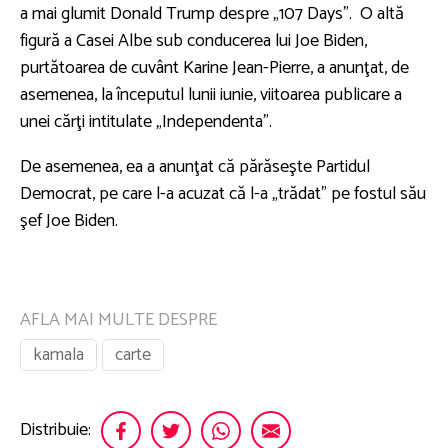
a mai glumit Donald Trump despre „107 Days”. O altă
figură a Casei Albe sub conducerea lui Joe Biden,
purtătoarea de cuvânt Karine Jean-Pierre, a anunţat, de
asemenea, la începutul lunii iunie, viitoarea publicare a
unei cărţi intitulate „Independenta”.
De asemenea, ea a anunţat că părăseşte Partidul
Democrat, pe care l-a acuzat că l-a „trădat” pe fostul său
şef Joe Biden.
AFLA MAI MULTE DESPRE
kamala
carte
Distribuie: