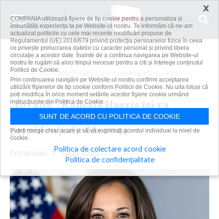
×
COMPANIA utilizează fişiere de tip cookie pentru a personaliza și
îmbunătăți experiența ta pe Website-ul nostru. Te informăm că ne-am
actualizat politicile cu cele mai recente modificări propuse de
Regulamentul (UE) 2016/679 privind protecția persoanelor fizice în ceea
ce privește prelucrarea datelor cu caracter personal și privind libera
circulație a acestor date. Înainte de a continua navigarea pe Website-ul
Acasă
Știri
nostru te rugăm să aloci timpul necesar pentru a citi și înțelege conținutul
Politicii de Cookie.
„107 zile”: Kamala Harris îşi va povesti într-o carte
Prin continuarea navigării pe Website-ul nostru confirmi acceptarea
campania pentru...
utilizării fişierelor de tip cookie conform Politicii de Cookie. Nu uita totuși că
poți modifica în orice moment setările acestor fişiere cookie urmând
„107 zile”: Kamala Harris îşi va
instrucțiunile din Politica de Cookie.
povesti într-o carte campania pentru
SUNT DE ACORD CU POLITICA DE COOKIE
prezidenţiale din 2024
Puteți merge chiar acum și să vă exprimați acordul individual la nivel de
cookie:
Politica de colectare acord cookie
Primanews
|
1 aug 2025
Politica de confidențialitate