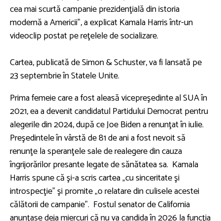
cea mai scurtă campanie prezidenţială din istoria
modernă a Americii”, a explicat Kamala Harris într-un
videoclip postat pe reţelele de socializare.
Cartea, publicată de Simon & Schuster, va fi lansată pe
23 septembrie în Statele Unite.
Prima femeie care a fost aleasă vicepreşedinte al SUA în
2021, ea a devenit candidatul Partidului Democrat pentru
alegerile din 2024, după ce Joe Biden a renunţat în iulie.
Preşedintele în vârstă de 81 de ani a fost nevoit să
renunţe la speranţele sale de realegere din cauza
îngrijorărilor presante legate de sănătatea sa. Kamala
Harris spune că şi-a scris cartea „cu sinceritate şi
introspecţie” şi promite „o relatare din culisele acestei
călătorii de campanie”. Fostul senator de California
anunţase deja miercuri că nu va candida în 2026 la funcţia