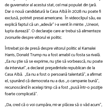
de guvernator al acestui stat, cel mai populat din ţară.
Dar o nouă candidatură la Casa Albă în 2028 nu poate fi
exclusă, potrivit presei americane. În videoclipul său, ea
explică faptul că un „adevăr” i-a venit în minte: „Uneori,
lupta durează”. O declaraţie care ar trebui să alimenteze
zvonurile despre viitorul ei politic.
Întrebat joi de presă despre viitorul politic al Kamalei
Harris, Donald Trump nu a fost amabil cu fosta sa rivală.
„Ea nu ştie să se exprime, nu ştie să vorbească, nu poate
da interviuri”, a declarat preşedintele republican de la
Casa Albă. „Ea nu a fost o persoană talentată”, a afirmat
el, spunând că democrata nu a dus „o campanie bună”,
recunoscând în acelaşi timp că a fost „pusă într-o poziţie
foarte complicată”.
„Da, cred că o voi cumpăra, mi-ar plăcea să o văd acum”,