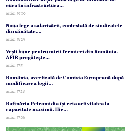
euro în infrastructura...
astăzi, 19:00
Noua lege a salarizării, contestată de sindicatele
din sănătate....
astăzi, 18:29
Veşti bune pentru micii fermieri din România.
AFIR pregăteşte...
astăzi, 17:51
România, avertizată de Comisia Europeană după
modificarea legii...
astăzi, 17:28
Rafinăria Petromidia îşi reia activitatea la
capacitate maximă. Ilie...
astăzi, 17:06