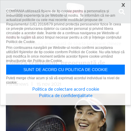
×
COMPANIA utilizează fişiere de tip cookie pentru a personaliza și
îmbunătăți experiența ta pe Website-ul nostru. Te informăm că ne-am
actualizat politicile cu cele mai recente modificări propuse de
Regulamentul (UE) 2016/679 privind protecția persoanelor fizice în ceea
ce privește prelucrarea datelor cu caracter personal și privind libera
circulație a acestor date. Înainte de a continua navigarea pe Website-ul
Acasă
Sport
nostru te rugăm să aloci timpul necesar pentru a citi și înțelege conținutul
Politicii de Cookie.
Lumea tenisului, preocupată de soarta jucătoarei chineze
Prin continuarea navigării pe Website-ul nostru confirmi acceptarea
Shuai Peng
utilizării fişierelor de tip cookie conform Politicii de Cookie. Nu uita totuși că
poți modifica în orice moment setările acestor fişiere cookie urmând
Lumea tenisului, preocupată de
instrucțiunile din Politica de Cookie.
soarta jucătoarei chineze Shuai Peng
SUNT DE ACORD CU POLITICA DE COOKIE
Puteți merge chiar acum și să vă exprimați acordul individual la nivel de
Primanews
|
15 nov 2021
cookie:
Politica de colectare acord cookie
Politica de confidențialitate