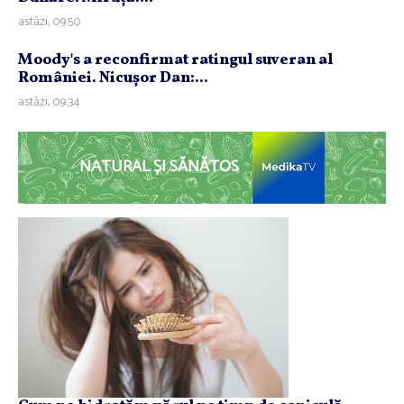
astăzi, 09:50
Moody's a reconfirmat ratingul suveran al
României. Nicuşor Dan:...
astăzi, 09:34
NATURAL ȘI SĂNĂTOS