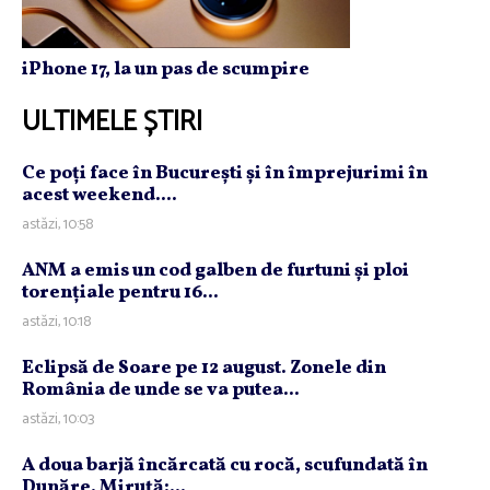
iPhone 17, la un pas de scumpire
ULTIMELE ȘTIRI
Ce poţi face în Bucureşti şi în împrejurimi în
acest weekend....
astăzi, 10:58
ANM a emis un cod galben de furtuni şi ploi
torenţiale pentru 16...
astăzi, 10:18
Eclipsă de Soare pe 12 august. Zonele din
România de unde se va putea...
astăzi, 10:03
A doua barjă încărcată cu rocă, scufundată în
Dunăre. Miruţă:...