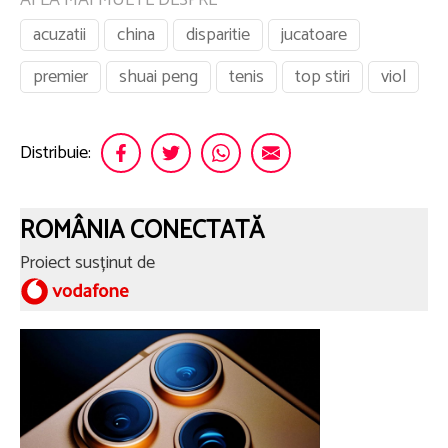
AFLA MAI MULTE DESPRE
acuzatii
china
disparitie
jucatoare
premier
shuai peng
tenis
top stiri
viol
Distribuie:
ROMÂNIA CONECTATĂ
Proiect susținut de