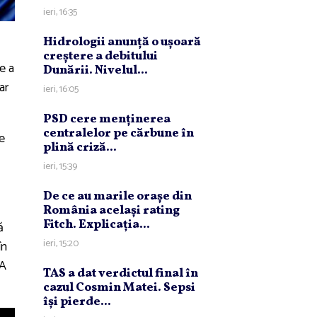
ieri, 16:35
Hidrologii anunţă o uşoară
creştere a debitului
e a
Dunării. Nivelul...
ar
ieri, 16:05
PSD cere menţinerea
centralelor pe cărbune în
e
plină criză...
ieri, 15:39
De ce au marile oraşe din
România acelaşi rating
Fitch. Explicaţia...
ă
ieri, 15:20
în
UA
TAS a dat verdictul final în
cazul Cosmin Matei. Sepsi
îşi pierde...