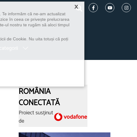
×
u. Te informăm că ne-am actualizat
izice în ceea ce privește prelucrarea
te-ul nostru te rugăm să aloci timpul
icii de Cookie. Nu uita totuși că poți
categorii
ROMÂNIA
CONECTATĂ
Proiect susținut
de