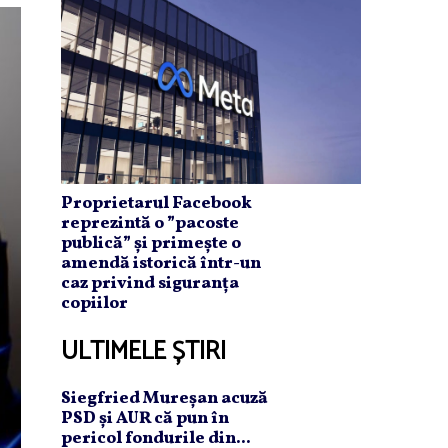
Proprietarul Facebook
reprezintă o ”pacoste
publică” și primește o
amendă istorică într-un
caz privind siguranța
copiilor
ULTIMELE ȘTIRI
Siegfried Mureşan acuză
PSD şi AUR că pun în
pericol fondurile din...