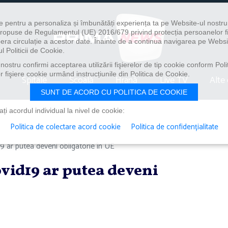
e pentru a personaliza și îmbunătăți experiența ta pe Website-ul nostr
i propuse de Regulamentul (UE) 2016/679 privind protecția persoanelor f
ibera circulație a acestor date. Înainte de a continua navigarea pe Websi
l Politicii de Cookie.
ostru confirmi acceptarea utilizării fişierelor de tip cookie conform Polit
 fişiere cookie urmând instrucțiunile din Politica de Cookie.
Spitale
Școală
Hrană
Live TV
Alte 
SUNT DE ACORD CU POLITICA DE COOKIE
i acordul individual la nivel de cookie:
Politica de colectare acord cookie
Politica de confidențialitate
19 ar putea deveni obligatorie în UE
ovid19 ar putea deveni