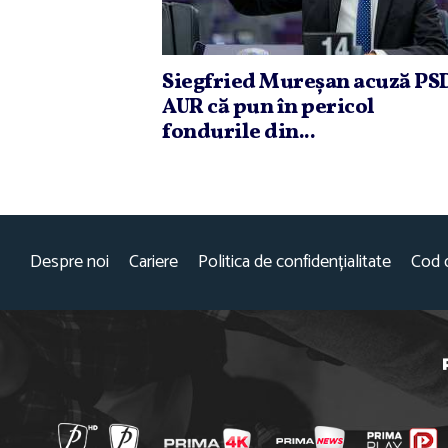
Siegfried Mureşan acuză PSD
AUR că pun în pericol
fondurile din...
Despre noi
Cariere
Politica de confidențialitate
Cod 