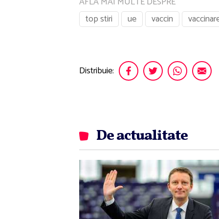
AFLA MAI MULTE DESPRE
top stiri
ue
vaccin
vaccinar
Distribuie:
De actualitate