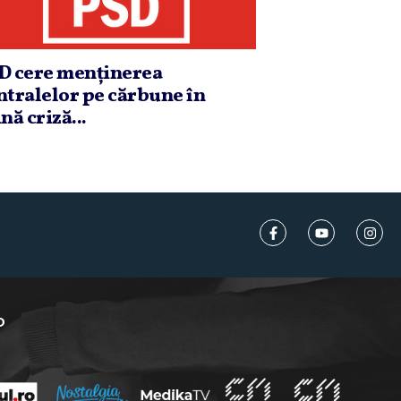
D cere menţinerea
ntralelor pe cărbune în
nă criză...