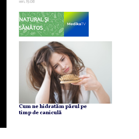
ieri, 15:08
NATURAL ȘI
SĂNĂTOS
Cum ne hidratăm părul pe
timp de caniculă