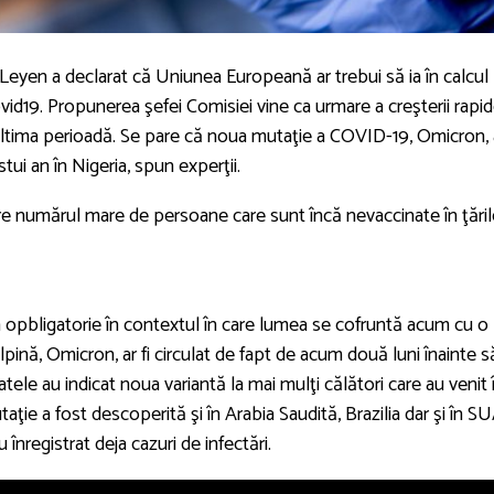
eyen a declarat că Uniunea Europeană ar trebui să ia în calcul
ovid19. Propunerea şefei Comisiei vine ca urmare a creşterii rapid
n ultima perioadă. Se pare că noua mutaţie a COVID-19, Omicron, 
tui an în Nigeria, spun experţii.
re numărul mare de persoane care sunt încă nevaccinate în ţăril
 opbligatorie în contextul în care lumea se cofruntă acum cu o
ină, Omicron, ar fi circulat de fapt de acum două luni înainte s
atele au indicat noua variantă la mai mulţi călători care au venit 
aţie a fost descoperită şi în Arabia Saudită, Brazilia dar şi în S
înregistrat deja cazuri de infectări.