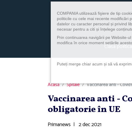
COMPANIA utilizează fişiere de tip cooki
politicile cu cele mai recente modificăr
datelor cu caracter personal și privind l
necesar pentru a citi și înțelege conținutu
Prin continuarea navigării pe Website-ul n
modifica în orice moment setările acestor
Clasa politica
Puteți merge chiar acum și să vă exprimaț
Acasă
Spitale
Vaccinarea anti - Covid
Vaccinarea anti - C
obligatorie în UE
Primanews
|
2 dec 2021