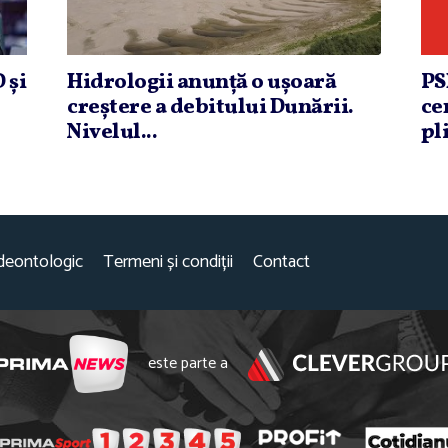
 şi
Hidrologii anunţă o uşoară
PS
creştere a debitului Dunării.
ce
Nivelul...
pli
deontologic
Termeni și condiții
Contact
este parte a