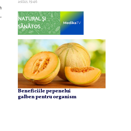
astăzi, 19:46
n
,
NATURAL ȘI
SĂNĂTOS
Beneficiile pepenelui
galben pentru organism