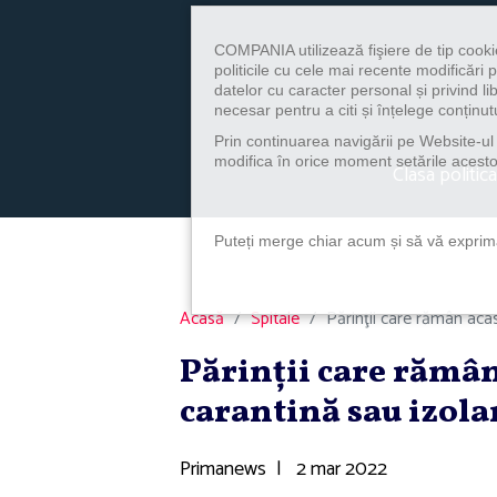
COMPANIA utilizează fişiere de tip cooki
politicile cu cele mai recente modificăr
datelor cu caracter personal și privind l
necesar pentru a citi și înțelege conținutu
Prin continuarea navigării pe Website-ul n
modifica în orice moment setările acestor
Clasa politica
Puteți merge chiar acum și să vă exprimaț
Acasă
Spitale
Părinţii care rămân acasă
Părinţii care rămân 
carantină sau izol
Primanews
|
2 mar 2022