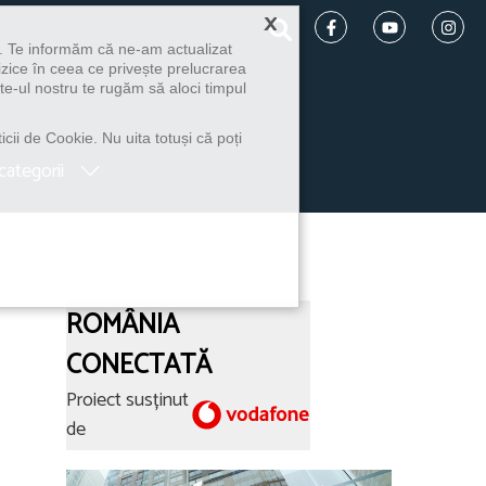
×
u. Te informăm că ne-am actualizat
izice în ceea ce privește prelucrarea
te-ul nostru te rugăm să aloci timpul
icii de Cookie. Nu uita totuși că poți
categorii
ROMÂNIA
CONECTATĂ
Proiect susținut
de