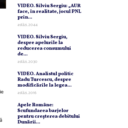
VIDEO. Silviu Sergiu: „AUR
face, în realitate, jocul PNL
prin...
astăzi, 20:44
VIDEO. Silviu Sergiu,
despre apelurile la
reducerea consumului
de...
astăzi, 20:30
VIDEO. Analistul politic
Radu Turcescu, despre
modificările la legea...
ie
astăzi, 20:16
Apele Române:
Scufundarea barjelor
pentru creşterea debitului
pă
Dunării...