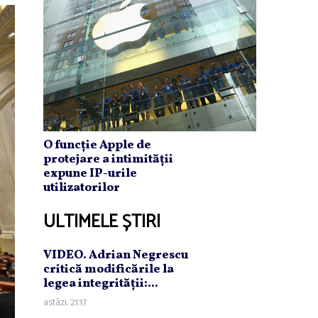
O funcție Apple de
protejare a intimității
expune IP-urile
utilizatorilor
ULTIMELE ȘTIRI
VIDEO. Adrian Negrescu
critică modificările la
legea integrităţii:...
astăzi, 21:17