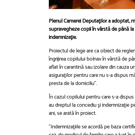
Plenul Camerei Deputaţilor a adoptat, mi
supravegheze copii în vârstă de până la 1
indemnizaţie.
Proiectul de lege are ca obiect de regle
îngrijirea copilului bolnav în vârstă de p
aflat în carantină sau izolare din cauza 
asiguraţilor pentru care nu s-a dispus măs
presta de la domiciliu".
În cazul copilului pentru care s-a dispus 
au dreptul la concediu şi indemnizaţie pe
ani, se arată în proiect.
"Indemnizaţiile se acordă pe baza certif