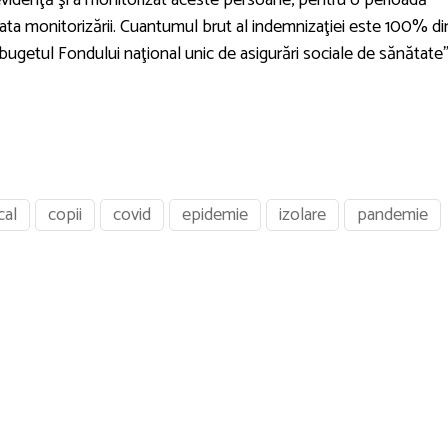
n evidenţă şi a monitorizat aceste persoane, pentru o perioadă
durata monitorizării. Cuantumul brut al indemnizaţiei este 100% di
 bugetul Fondului naţional unic de asigurări sociale de sănătate"
cal
copii
covid
epidemie
izolare
pandemie