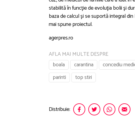
caz, de medicul de familie care a luat î
stabilită în funcţie de evoluţia bolii şi 
baza de calcul şi se suportă integral din
mai spune proiectul.
agerpres.ro
AFLA MAI MULTE DESPRE
boala
carantina
concediu medi
parinti
top stiri
Distribuie: