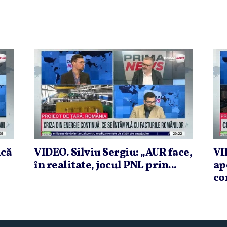
ică
VIDEO. Silviu Sergiu: „AUR face,
VI
în realitate, jocul PNL prin...
ap
co