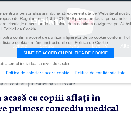
e pentru a personaliza și îmbunătăți experiența ta pe Website-ul nostr
i propuse de Regulamentul (UE) 2016/679 privind protecția persoanelor f
ibera circulație a acestor date. Înainte de a continua navigarea pe Websi
l Politicii de Cookie.
ostru confirmi acceptarea utilizării fişierelor de tip cookie conform Polit
 fişiere cookie urmând instrucțiunile din Politica de Cookie.
Spitale
Școală
Hrană
Live TV
Alte 
SUNT DE ACORD CU POLITICA DE COOKIE
i acordul individual la nivel de cookie:
Politica de colectare acord cookie
Politica de confidențialitate
 cu copiii aflaţi în carantină sau izolare...
acasă cu copiii aflaţi în
are primesc concediu medical