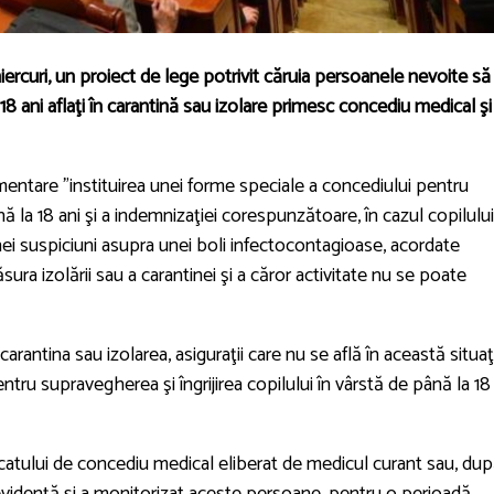
ercuri, un proiect de lege potrivit căruia persoanele nevoite să
8 ani aflaţi în carantină sau izolare primesc concediu medical şi
mentare "instituirea unei forme speciale a concediului pentru
ână la 18 ani şi a indemnizaţiei corespunzătoare, în cazul copilului
unei suspiciuni asupra unei boli infectocontagioase, acordate
ura izolării sau a carantinei şi a căror activitate nu se poate
carantina sau izolarea, asiguraţii care nu se află în această situaţ
ntru supravegherea şi îngrijirea copilului în vârstă de până la 18
icatului de concediu medical eliberat de medicul curant sau, du