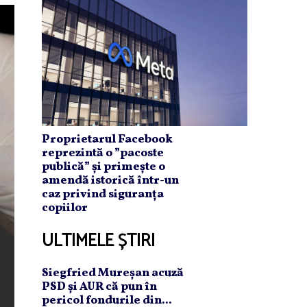
Proprietarul Facebook
reprezintă o ”pacoste
publică” și primește o
amendă istorică într-un
caz privind siguranța
copiilor
ULTIMELE ȘTIRI
Siegfried Mureşan acuză
PSD şi AUR că pun în
pericol fondurile din...