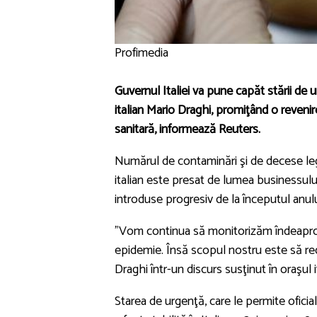
Profimedia
Guvernul Italiei va pune capăt stării de
italian Mario Draghi, promiţând o revenir
sanitară, informează Reuters.
Numărul de contaminări şi de decese le
italian este presat de lumea businessului ş
introduse progresiv de la începutul anul
"Vom continua să monitorizăm îndeaproap
epidemie. Însă scopul nostru este să red
Draghi într-un discurs susţinut în oraşul i
Starea de urgenţă, care le permite oficial