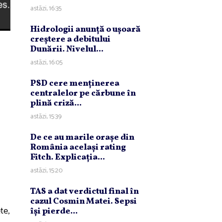
astăzi, 16:35
Hidrologii anunţă o uşoară
creştere a debitului
Dunării. Nivelul...
astăzi, 16:05
PSD cere menţinerea
centralelor pe cărbune în
plină criză...
astăzi, 15:39
De ce au marile oraşe din
România acelaşi rating
Fitch. Explicaţia...
astăzi, 15:20
TAS a dat verdictul final în
cazul Cosmin Matei. Sepsi
te,
îşi pierde...