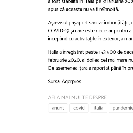
a fost stabilită în Italia pe 31 ianuarie 20
spus că aceasta nu va fi reînnoită.
Aşa-zisul paşaport sanitar îmbunătăţit, c
COVID-19 şi care este necesar pentru a pu
începând cu activităţile în exterior, a ma
Italia a înregistrat peste 153.500 de de
februarie 2020, al doilea cel mai mare n
De asemenea, ţara a raportat până în pre
Sursa: Agerpres
AFLA MAI MULTE DESPRE
anunt
covid
italia
pandemi