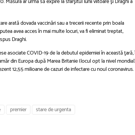
20. Măsura ar urma să expire la sfârşitul lunii viitoare şi Draghi a
are arată dovada vaccinări sau a trecerii recente prin boala
tea avea acces în mai multe locuri, va fi eliminat treptat,
i spus Draghi.
cese asociate COVID-19 de la debutul epidemiei în această ţară, 
umăr din Europa după Marea Britanie (locul opt la nivel mondial)
zent 12,55 milioane de cazuri de infectare cu noul coronavirus.
e
premier
stare de urgenta