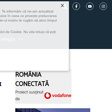
×
u. Te informăm că ne-am actualizat
izice în ceea ce privește prelucrarea
te-ul nostru te rugăm să aloci timpul
icii de Cookie. Nu uita totuși că poți
categorii
ROMÂNIA
1
CONECTATĂ
Proiect susținut
de