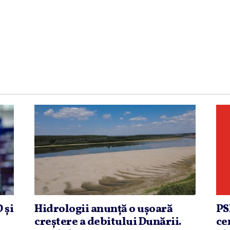
 şi
Hidrologii anunţă o uşoară
PS
creştere a debitului Dunării.
ce