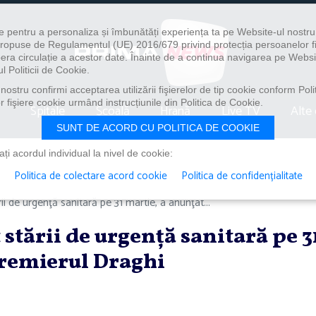
e pentru a personaliza și îmbunătăți experiența ta pe Website-ul nostr
i propuse de Regulamentul (UE) 2016/679 privind protecția persoanelor f
ibera circulație a acestor date. Înainte de a continua navigarea pe Websi
l Politicii de Cookie.
ostru confirmi acceptarea utilizării fişierelor de tip cookie conform Polit
 fişiere cookie urmând instrucțiunile din Politica de Cookie.
Spitale
Școală
Hrană
Live TV
Alte 
SUNT DE ACORD CU POLITICA DE COOKIE
i acordul individual la nivel de cookie:
Politica de colectare acord cookie
Politica de confidențialitate
ii de urgenţă sanitară pe 31 martie, a anunţat...
 stării de urgenţă sanitară pe 3
premierul Draghi