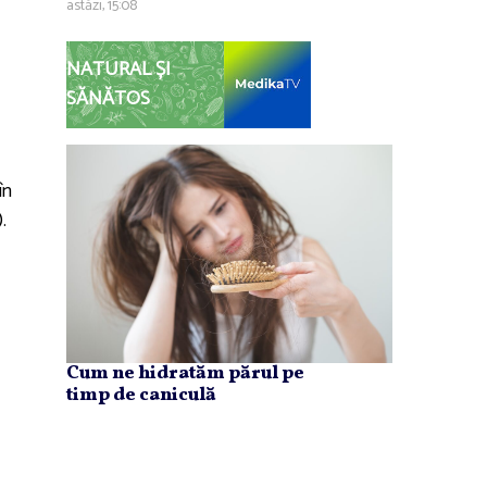
astăzi, 15:08
NATURAL ȘI
SĂNĂTOS
în
.
Cum ne hidratăm părul pe
timp de caniculă