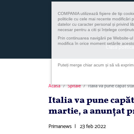
COMPANIA utilizează fişiere de tip cooki
politicile cu cele mai recente modificăr
datelor cu caracter personal și privind l
necesar pentru a citi și înțelege conținutu
Prin continuarea navigării pe Website-ul n
modifica în orice moment setările acestor
Clasa politica
Puteți merge chiar acum și să vă exprimaț
Acasă
Spitale
Italia va pune capăt stăr
Italia va pune capăt
martie, a anunţat 
Primanews
|
23 feb 2022