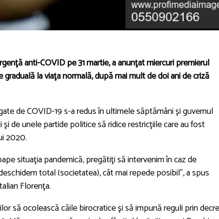
 urgenţă anti-COVID pe 31 martie, a anunţat miercuri premierul
e graduală la viaţa normală, după mai mult de doi ani de criză
gate de COVID-19 s-a redus în ultimele săptămâni şi guvernul
i de unele partide politice să ridice restricţiile care au fost
ui 2020.
e situaţia pandemică, pregătiţi să intervenim în caz de
eschidem total (societatea), cât mai repede posibil", a spus
talian Florenţa.
ilor să ocolească căile birocratice şi să impună reguli prin decre