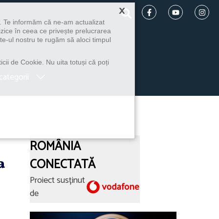
×
u. Te informăm că ne-am actualizat
izice în ceea ce privește prelucrarea
te-ul nostru te rugăm să aloci timpul
icii de Cookie. Nu uita totuși că poți
categorii
ROMÂNIA
a
CONECTATĂ
Proiect susținut
de