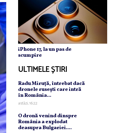
iPhone 17, la un pas de
scumpire
ULTIMELE ȘTIRI
Radu Miruţă, întrebat dacă
dronele ruseşti care intră
în România...
astăzi, 16:22
O dronă venind dinspre
România a explodat
deasupra Bulgariei....