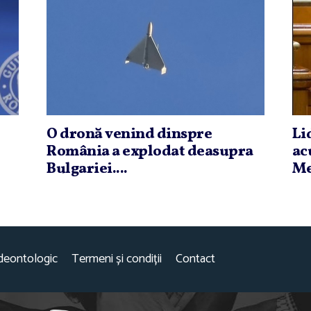
O dronă venind dinspre
Li
România a explodat deasupra
ac
Bulgariei....
Me
deontologic
Termeni și condiții
Contact