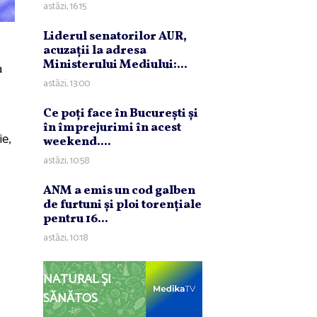
astăzi, 16:15
Liderul senatorilor AUR,
acuzaţii la adresa
Ministerului Mediului:...
a
astăzi, 13:00
Ce poţi face în Bucureşti şi
în împrejurimi în acest
ie,
weekend....
astăzi, 10:58
ANM a emis un cod galben
de furtuni şi ploi torenţiale
pentru 16...
astăzi, 10:18
NATURAL ȘI
SĂNĂTOS