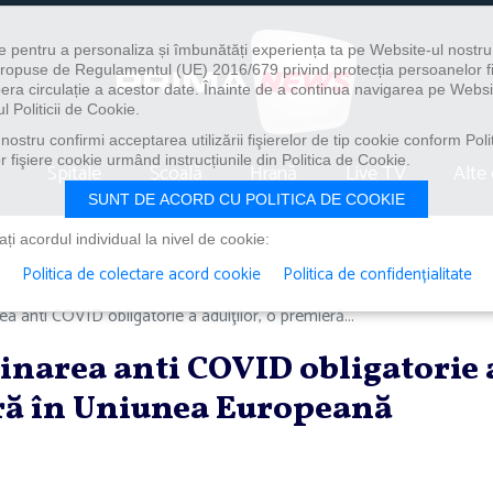
e pentru a personaliza și îmbunătăți experiența ta pe Website-ul nostr
i propuse de Regulamentul (UE) 2016/679 privind protecția persoanelor f
ibera circulație a acestor date. Înainte de a continua navigarea pe Websi
l Politicii de Cookie.
ostru confirmi acceptarea utilizării fişierelor de tip cookie conform Polit
 fişiere cookie urmând instrucțiunile din Politica de Cookie.
Spitale
Școală
Hrană
Live TV
Alte 
SUNT DE ACORD CU POLITICA DE COOKIE
i acordul individual la nivel de cookie:
Politica de colectare acord cookie
Politica de confidențialitate
a anti COVID obligatorie a adulţilor, o premieră...
inarea anti COVID obligatorie 
eră în Uniunea Europeană