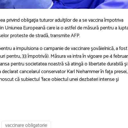
ea privind obligaţia tuturor adulţilor de a se vaccina împotriva
in Uniunea Europeană care ia o astfel de măsură pentru a lupt
elor proteste de stradă, transmite AFP.
pentru a impulsiona o campanie de vaccinare şovăielnică, a fost
ri pentru, 33 împotrivă). Măsura va intra în vigoare pe 4 februar
nsa pentru societatea noastră să atingă o libertate durabilă şi
, a declarat cancelarul conservator Karl Nehammer în faţa presei,
unoscut că subiectul 'face obiectul unei dezbateri intense şi
vaccinare obligatorie