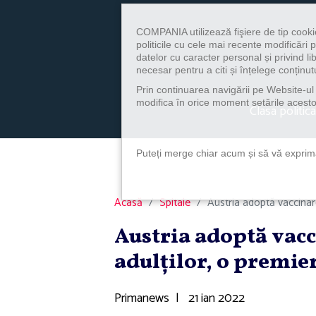
COMPANIA utilizează fişiere de tip cooki
politicile cu cele mai recente modificăr
datelor cu caracter personal și privind l
necesar pentru a citi și înțelege conținutu
Prin continuarea navigării pe Website-ul n
modifica în orice moment setările acestor
Clasa politica
Puteți merge chiar acum și să vă exprimaț
Acasă
Spitale
Austria adoptă vaccinare
Austria adoptă vacc
adulţilor, o premi
Primanews
|
21 ian 2022