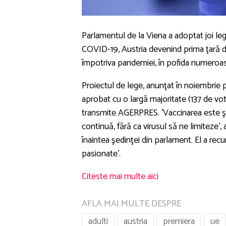
Parlamentul de la Viena a adoptat joi leg
COVID-19, Austria devenind prima ţară d
împotriva pandemiei, în pofida numeroas
Proiectul de lege, anunţat în noiembrie 
aprobat cu o largă majoritate (137 de votu
transmite AGERPRES. 'Vaccinarea este şa
continuă, fără ca virusul să ne limiteze'
înaintea şedinţei din parlament. El a rec
pasionate'.
Citeste mai multe aici
AFLA MAI MULTE DESPRE
adulti
austria
premiera
ue