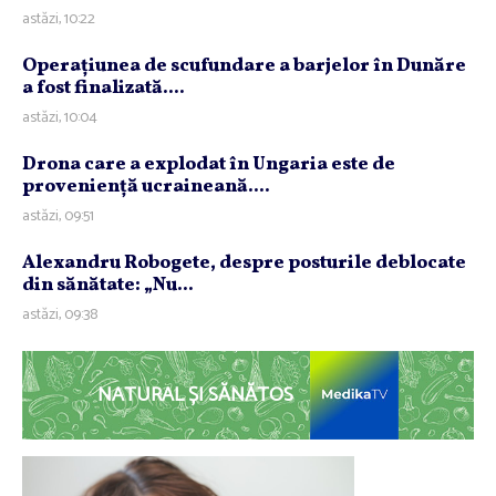
astăzi, 10:22
Operaţiunea de scufundare a barjelor în Dunăre
a fost finalizată....
astăzi, 10:04
Drona care a explodat în Ungaria este de
provenienţă ucraineană....
astăzi, 09:51
Alexandru Robogete, despre posturile deblocate
din sănătate: „Nu...
astăzi, 09:38
NATURAL ȘI SĂNĂTOS