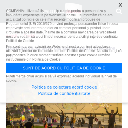
×
COMPANIA utilizează fişiere de tip cookie pentru a personaliza și
îmbunătăți experiența ta pe Website-ul nostru. Te informăm că ne-am
actualizat politicile cu cele mai recente modificări propuse de
Regulamentul (UE) 2016/679 privind protecția persoanelor fizice în ceea
ce privește prelucrarea datelor cu caracter personal și privind libera
circulație a acestor date. Înainte de a continua navigarea pe Website-ul
Acasă
Social
România scade cu un oraş în fiecare an
nostru te rugăm să aloci timpul necesar pentru a citi și înțelege conținutul
Politicii de Cookie.
România scade cu un oraş în fiecare
Prin continuarea navigării pe Website-ul nostru confirmi acceptarea
utilizării fişierelor de tip cookie conform Politicii de Cookie. Nu uita totuși că
an
poți modifica în orice moment setările acestor fişiere cookie urmând
instrucțiunile din Politica de Cookie.
Primanews
|
12 oct 2022
SUNT DE ACORD CU POLITICA DE COOKIE
Puteți merge chiar acum și să vă exprimați acordul individual la nivel de
cookie:
Politica de colectare acord cookie
Politica de confidențialitate