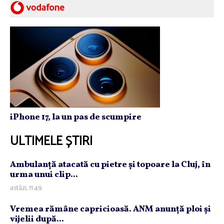
iPhone 17, la un pas de scumpire
ULTIMELE ȘTIRI
Ambulanţă atacată cu pietre şi topoare la Cluj, în
urma unui clip...
astăzi, 11:49
Vremea rămâne capricioasă. ANM anunţă ploi şi
vijelii după...