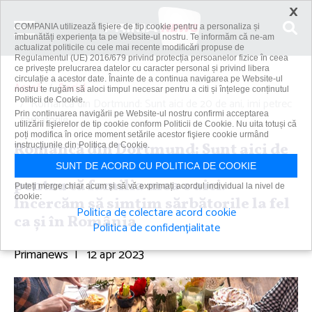
×
COMPANIA utilizează fişiere de tip cookie pentru a personaliza și
îmbunătăți experiența ta pe Website-ul nostru. Te informăm că ne-am
actualizat politicile cu cele mai recente modificări propuse de
Regulamentul (UE) 2016/679 privind protecția persoanelor fizice în ceea
ce privește prelucrarea datelor cu caracter personal și privind libera
circulație a acestor date. Înainte de a continua navigarea pe Website-ul
Acasă
Social
nostru te rugăm să aloci timpul necesar pentru a citi și înțelege conținutul
Politicii de Cookie.
Româncă din Dortmund: Sunt aici de 20 de ani, imi petrec
Prin continuarea navigării pe Website-ul nostru confirmi acceptarea
sărbătorile...
utilizării fişierelor de tip cookie conform Politicii de Cookie. Nu uita totuși că
poți modifica în orice moment setările acestor fişiere cookie urmând
Româncă din Dortmund: Sunt aici de
instrucțiunile din Politica de Cookie.
20 de ani, imi petrec sărbătorile aici,
SUNT DE ACORD CU POLITICA DE COOKIE
pentru că familia mea e aici.
Puteți merge chiar acum și să vă exprimați acordul individual la nivel de
cookie:
Încercăm să simţim sărbătorile la fel
Politica de colectare acord cookie
ca şi în România
Politica de confidențialitate
Primanews
|
12 apr 2023