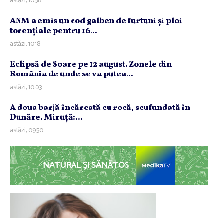
astăzi, 10:58
ANM a emis un cod galben de furtuni şi ploi
torenţiale pentru 16...
astăzi, 10:18
Eclipsă de Soare pe 12 august. Zonele din
România de unde se va putea...
astăzi, 10:03
A doua barjă încărcată cu rocă, scufundată în
Dunăre. Miruţă:...
astăzi, 09:50
NATURAL ȘI SĂNĂTOS