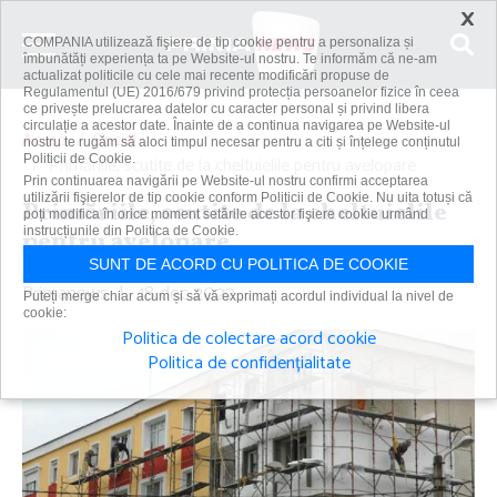
×
COMPANIA utilizează fişiere de tip cookie pentru a personaliza și
îmbunătăți experiența ta pe Website-ul nostru. Te informăm că ne-am
actualizat politicile cu cele mai recente modificări propuse de
Regulamentul (UE) 2016/679 privind protecția persoanelor fizice în ceea
ce privește prelucrarea datelor cu caracter personal și privind libera
circulație a acestor date. Înainte de a continua navigarea pe Website-ul
Acasă
Social
nostru te rugăm să aloci timpul necesar pentru a citi și înțelege conținutul
Politicii de Cookie.
Primăriile, scutite de la cheltuielile pentru avelopare
Prin continuarea navigării pe Website-ul nostru confirmi acceptarea
utilizării fişierelor de tip cookie conform Politicii de Cookie. Nu uita totuși că
Primăriile, scutite de la cheltuielile
poți modifica în orice moment setările acestor fişiere cookie urmând
instrucțiunile din Politica de Cookie.
pentru avelopare
SUNT DE ACORD CU POLITICA DE COOKIE
Primanews
|
18 dec 2022
Puteți merge chiar acum și să vă exprimați acordul individual la nivel de
cookie:
Politica de colectare acord cookie
Politica de confidențialitate