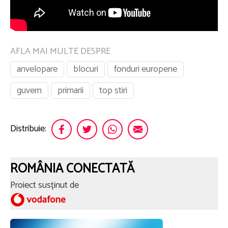
AFLA MAI MULTE DESPRE
anvelopare
blocuri
fonduri europene
guvern
primarii
top stiri
Distribuie:
ROMÂNIA CONECTATĂ
Proiect susținut de