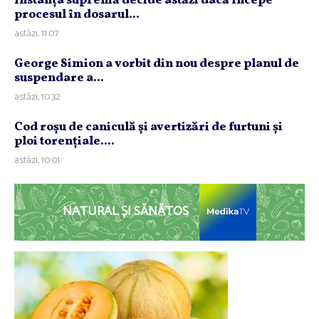
Instanţa supremă decide astăzi dacă începe
procesul în dosarul...
astăzi, 11:07
George Simion a vorbit din nou despre planul de
suspendare a...
astăzi, 10:32
Cod roşu de caniculă şi avertizări de furtuni şi
ploi torenţiale....
astăzi, 10:01
NATURAL ȘI SĂNĂTOS