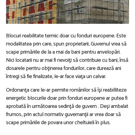
Blocuri reabilitate termic doar cu fonduri europene. Este
modalitatea prin care, spun proprietarii, Guvernul vrea să
scape primăriile de la a mai da bani pentru anvelopări.
Nici locatarii nu ar mai fi nevoiţi să contribuie cu bani, însă
dosarele pentru obţinerea fondurilor, care durează ani
întregi să fie finalizate, le-ar face viaţa un calvar.
Ordonanţa care le-ar permite românilor să îşi reabilliteze
energetic blocurile doar prin fonduri europene ar putea fi
aprobată în următoarea sedinţă de guvern . Deşi ambalat
frumos, prin actul normativ guvernanţii ar vrea doar să
scape primăriile de povara unor cheltuieli în plus.