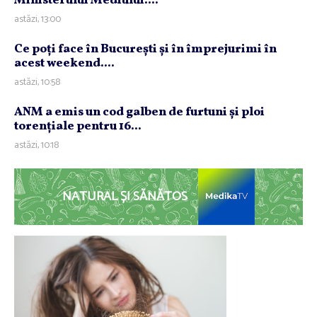
Ministerului Mediului:...
astăzi, 13:00
Ce poţi face în Bucureşti şi în împrejurimi în
acest weekend....
astăzi, 10:58
ANM a emis un cod galben de furtuni şi ploi
torenţiale pentru 16...
astăzi, 10:18
NATURAL ȘI SĂNĂTOS