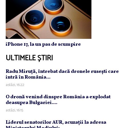
iPhone 17, la un pas de scumpire
ULTIMELE ȘTIRI
Radu Miruţă, întrebat dacă dronele ruseşti care
intră în România...
astăzi, 16:22
O dronă venind dinspre România a explodat
deasupra Bulgariei....
astăzi, 16:15
Liderul senatorilor AUR, acuzaţii la adresa