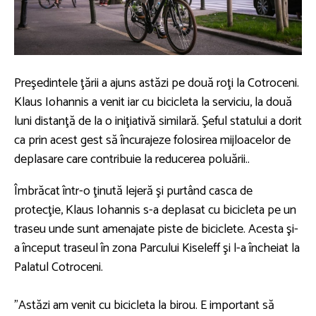
Preşedintele ţării a ajuns astăzi pe două roţi la Cotroceni.
Klaus Iohannis a venit iar cu bicicleta la serviciu, la două
luni distanţă de la o iniţiativă similară. Şeful statului a dorit
ca prin acest gest să încurajeze folosirea mijloacelor de
deplasare care contribuie la reducerea poluării..
Îmbrăcat într-o ţinută lejeră şi purtând casca de
protecţie, Klaus Iohannis s-a deplasat cu bicicleta pe un
traseu unde sunt amenajate piste de biciclete. Acesta şi-
a început traseul în zona Parcului Kiseleff şi l-a încheiat la
Palatul Cotroceni.
”Astăzi am venit cu bicicleta la birou. E important să