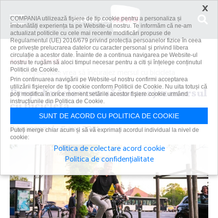
×
COMPANIA utilizează fişiere de tip cookie pentru a personaliza și
îmbunătăți experiența ta pe Website-ul nostru. Te informăm că ne-am
actualizat politicile cu cele mai recente modificări propuse de
Regulamentul (UE) 2016/679 privind protecția persoanelor fizice în ceea
ce privește prelucrarea datelor cu caracter personal și privind libera
circulație a acestor date. Înainte de a continua navigarea pe Website-ul
Acasă
Social
nostru te rugăm să aloci timpul necesar pentru a citi și înțelege conținutul
Politicii de Cookie.
Preşedintele vrea să încurajez mersul cu bicicleta
Prin continuarea navigării pe Website-ul nostru confirmi acceptarea
utilizării fişierelor de tip cookie conform Politicii de Cookie. Nu uita totuși că
Preşedintele vrea să încurajez mersul
poți modifica în orice moment setările acestor fişiere cookie urmând
instrucțiunile din Politica de Cookie.
cu bicicleta
SUNT DE ACORD CU POLITICA DE COOKIE
Primanews
|
5 aug 2021
Puteți merge chiar acum și să vă exprimați acordul individual la nivel de
cookie:
Politica de colectare acord cookie
Politica de confidențialitate