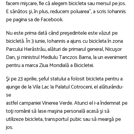
facem mişcare, fie că alegem bicicleta sau mersul pe jos.
E sănătos şi, în plus, reducem poluarea”, a scris Iohannis
pe pagina sa de Facebook.
Nu este prima dată când preşedintele este văzut pe
bicicletă. În 3 iunie, Iohannis a ajuns cu bicicleta în zona
Parcului Herăstrău, alături de primarul general, Nicuşor
Dan, şi ministrul Mediulu Tanczos Barna, la un eveniment
pentru a marca Ziua Mondială a Bicicletei.
Şi pe 23 aprilie, şeful statului a folosit bicicleta pentru a
ajunge de la Vila Lac la Palatul Cotroceni, el alăturându-
se
astfel campaniei Vinerea Verde. Atunci el i-a îndemnat pe
toţi românii să lase maşina personală acasă şi să
utilizeze bicicleta, transportul pubic sau să meargă pe
jos.