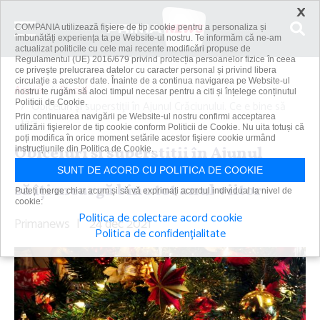
×
COMPANIA utilizează fişiere de tip cookie pentru a personaliza și
îmbunătăți experiența ta pe Website-ul nostru. Te informăm că ne-am
actualizat politicile cu cele mai recente modificări propuse de
Regulamentul (UE) 2016/679 privind protecția persoanelor fizice în ceea
ce privește prelucrarea datelor cu caracter personal și privind libera
circulație a acestor date. Înainte de a continua navigarea pe Website-ul
Acasă
Social
nostru te rugăm să aloci timpul necesar pentru a citi și înțelege conținutul
Politicii de Cookie.
Obiceiuri şi superstiţii în Ajunul Crăciunului. Ce e bine să
Prin continuarea navigării pe Website-ul nostru confirmi acceptarea
faci...
utilizării fişierelor de tip cookie conform Politicii de Cookie. Nu uita totuși că
poți modifica în orice moment setările acestor fişiere cookie urmând
Obiceiuri şi superstiţii în Ajunul
instrucțiunile din Politica de Cookie.
Crăciunului. Ce e bine să faci astăzi ca
SUNT DE ACORD CU POLITICA DE COOKIE
să îţi meargă bine tot anul viitor
Puteți merge chiar acum și să vă exprimați acordul individual la nivel de
cookie:
Politica de colectare acord cookie
Primanews
|
24 dec 2021
Politica de confidențialitate