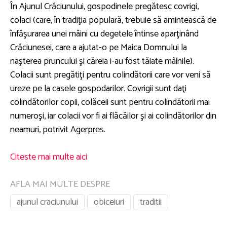
În Ajunul Crăciunului, gospodinele pregătesc covrigi,
colaci (care, în tradiţia populară, trebuie să amintească de
înfăşurarea unei mâini cu degetele întinse aparţinând
Crăciunesei, care a ajutat-o pe Maica Domnului la
naşterea pruncului şi căreia i-au fost tăiate mâinile).
Colacii sunt pregătiţi pentru colindătorii care vor veni să
ureze pe la casele gospodarilor. Covrigii sunt daţi
colindătorilor copii, colăceii sunt pentru colindătorii mai
numeroşi, iar colacii vor fi ai flăcăilor şi ai colindătorilor din
neamuri, potrivit Agerpres.
Citeste mai multe aici
AFLA MAI MULTE DESPRE
ajunul craciunului
obiceiuri
traditii