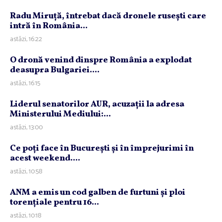
Radu Miruţă, întrebat dacă dronele ruseşti care
intră în România...
astăzi, 16:22
O dronă venind dinspre România a explodat
deasupra Bulgariei....
astăzi, 16:15
Liderul senatorilor AUR, acuzaţii la adresa
Ministerului Mediului:...
astăzi, 13:00
Ce poţi face în Bucureşti şi în împrejurimi în
acest weekend....
astăzi, 10:58
ANM a emis un cod galben de furtuni şi ploi
torenţiale pentru 16...
astăzi, 10:18