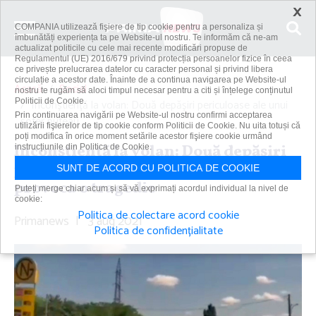
×
COMPANIA utilizează fişiere de tip cookie pentru a personaliza și
îmbunătăți experiența ta pe Website-ul nostru. Te informăm că ne-am
actualizat politicile cu cele mai recente modificări propuse de
Regulamentul (UE) 2016/679 privind protecția persoanelor fizice în ceea
ce privește prelucrarea datelor cu caracter personal și privind libera
circulație a acestor date. Înainte de a continua navigarea pe Website-ul
Acasă
Social
nostru te rugăm să aloci timpul necesar pentru a citi și înțelege conținutul
Politicii de Cookie.
Inconştienţă la volan: Două depăşiri periculoase ale unui
Prin continuarea navigării pe Website-ul nostru confirmi acceptarea
şofer puteau...
utilizării fişierelor de tip cookie conform Politicii de Cookie. Nu uita totuși că
poți modifica în orice moment setările acestor fişiere cookie urmând
Inconştienţă la volan: Două depăşiri
instrucțiunile din Politica de Cookie.
periculoase ale unui şofer puteau
SUNT DE ACORD CU POLITICA DE COOKIE
provoca o tragedie
Puteți merge chiar acum și să vă exprimați acordul individual la nivel de
cookie:
Politica de colectare acord cookie
Primanews
|
3 aug 2021
Politica de confidențialitate