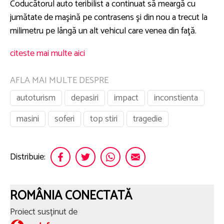
Coducătorul auto teribilist a continuat să meargă cu
jumătate de maşină pe contrasens şi din nou a trecut la
milimetru pe lângă un alt vehicul care venea din faţă.
citeste mai multe aici
AFLA MAI MULTE DESPRE
autoturism
depasiri
impact
inconstienta
masini
soferi
top stiri
tragedie
Distribuie:
ROMÂNIA CONECTATĂ
Proiect susținut de