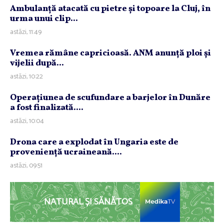
Ambulanţă atacată cu pietre şi topoare la Cluj, în
urma unui clip...
astăzi, 11:49
Vremea rămâne capricioasă. ANM anunţă ploi şi
vijelii după...
astăzi, 10:22
Operaţiunea de scufundare a barjelor în Dunăre
a fost finalizată....
astăzi, 10:04
Drona care a explodat în Ungaria este de
provenienţă ucraineană....
astăzi, 09:51
NATURAL ȘI SĂNĂTOS