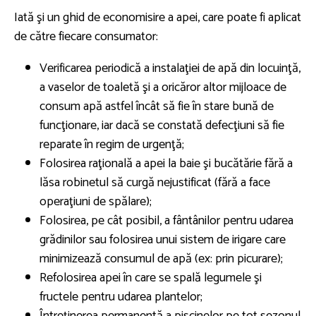
Iată şi un ghid de economisire a apei, care poate fi aplicat
de către fiecare consumator:
Verificarea periodică a instalaţiei de apă din locuinţă,
a vaselor de toaletă şi a oricăror altor mijloace de
consum apă astfel încât să fie în stare bună de
funcţionare, iar dacă se constată defecţiuni să fie
reparate în regim de urgenţă;
Folosirea raţională a apei la baie şi bucătărie fără a
lăsa robinetul să curgă nejustificat (fără a face
operaţiuni de spălare);
Folosirea, pe cât posibil, a fântânilor pentru udarea
grădinilor sau folosirea unui sistem de irigare care
minimizează consumul de apă (ex: prin picurare);
Refolosirea apei în care se spală legumele şi
fructele pentru udarea plantelor;
Întreţinerea permanentă a piscinelor pe tot sezonul