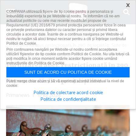
×
COMPANIA utilizează fişiere de tip cookie pentru a personaliza și
îmbunătăți experiența ta pe Website-ul nostru. Te informăm că ne-am
actualizat politicile cu cele mai recente modificări propuse de
Regulamentul (UE) 2016/679 privind protecția persoanelor fizice în ceea
ce privește prelucrarea datelor cu caracter personal și privind libera
circulație a acestor date. Înainte de a continua navigarea pe Website-ul
Acasă
Social
nostru te rugăm să aloci timpul necesar pentru a citi și înțelege conținutul
Politicii de Cookie.
Furnizarea apei, restricţionată în 290 de localităţi. Sute de
Prin continuarea navigării pe Website-ul nostru confirmi acceptarea
fântâni...
utilizării fişierelor de tip cookie conform Politicii de Cookie. Nu uita totuși că
poți modifica în orice moment setările acestor fişiere cookie urmând
Furnizarea apei, restricţionată în 290
instrucțiunile din Politica de Cookie.
de localităţi. Sute de fântâni secate.
SUNT DE ACORD CU POLITICA DE COOKIE
Recomandările specialiştilor
Puteți merge chiar acum și să vă exprimați acordul individual la nivel de
cookie:
Politica de colectare acord cookie
Primanews
|
17 iul 2024
Politica de confidențialitate