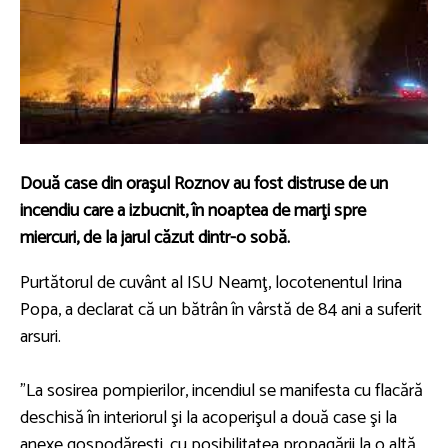
Două case din oraşul Roznov au fost distruse de un
incendiu care a izbucnit, în noaptea de marţi spre
miercuri, de la jarul căzut dintr-o sobă.
Purtătorul de cuvânt al ISU Neamţ, locotenentul Irina
Popa, a declarat că un bătrân în vârstă de 84 ani a suferit
arsuri.
"La sosirea pompierilor, incendiul se manifesta cu flacără
deschisă în interiorul şi la acoperişul a două case şi la
anexe gospodăreşti, cu posibilitatea propagării la o altă