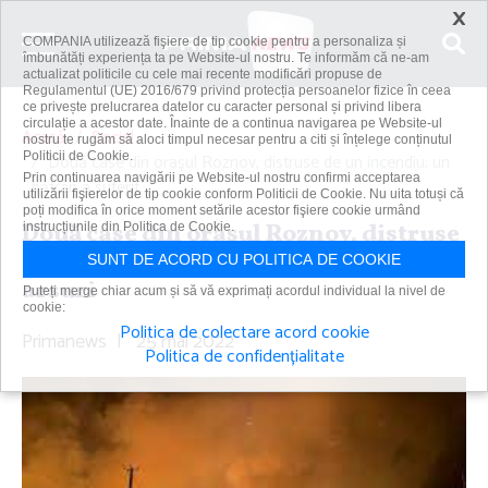
×
COMPANIA utilizează fişiere de tip cookie pentru a personaliza și
îmbunătăți experiența ta pe Website-ul nostru. Te informăm că ne-am
actualizat politicile cu cele mai recente modificări propuse de
Regulamentul (UE) 2016/679 privind protecția persoanelor fizice în ceea
ce privește prelucrarea datelor cu caracter personal și privind libera
circulație a acestor date. Înainte de a continua navigarea pe Website-ul
Acasă
Social
nostru te rugăm să aloci timpul necesar pentru a citi și înțelege conținutul
Politicii de Cookie.
Două case din oraşul Roznov, distruse de un incendiu; un
Prin continuarea navigării pe Website-ul nostru confirmi acceptarea
bătrân a suferit...
utilizării fişierelor de tip cookie conform Politicii de Cookie. Nu uita totuși că
poți modifica în orice moment setările acestor fişiere cookie urmând
Două case din oraşul Roznov, distruse
instrucțiunile din Politica de Cookie.
de un incendiu; un bătrân a suferit
SUNT DE ACORD CU POLITICA DE COOKIE
arsuri
Puteți merge chiar acum și să vă exprimați acordul individual la nivel de
cookie:
Politica de colectare acord cookie
Primanews
|
25 mai 2022
Politica de confidențialitate