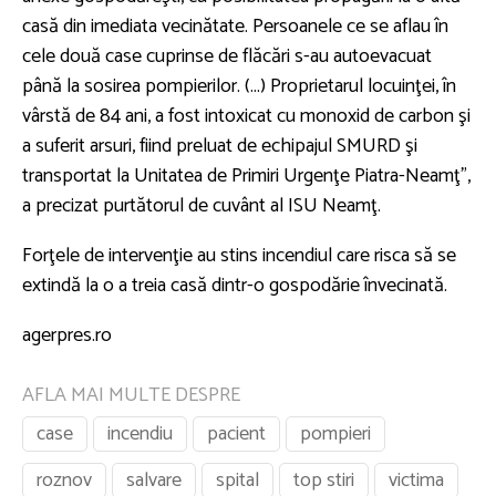
casă din imediata vecinătate. Persoanele ce se aflau în
cele două case cuprinse de flăcări s-au autoevacuat
până la sosirea pompierilor. (...) Proprietarul locuinţei, în
vârstă de 84 ani, a fost intoxicat cu monoxid de carbon şi
a suferit arsuri, fiind preluat de echipajul SMURD şi
transportat la Unitatea de Primiri Urgenţe Piatra-Neamţ",
a precizat purtătorul de cuvânt al ISU Neamţ.
Forţele de intervenţie au stins incendiul care risca să se
extindă la o a treia casă dintr-o gospodărie învecinată.
agerpres.ro
AFLA MAI MULTE DESPRE
case
incendiu
pacient
pompieri
roznov
salvare
spital
top stiri
victima