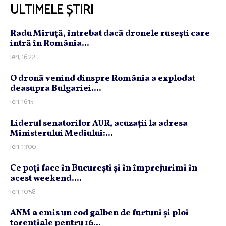
ULTIMELE ȘTIRI
Radu Miruţă, întrebat dacă dronele ruseşti care
intră în România...
ieri, 16:22
O dronă venind dinspre România a explodat
deasupra Bulgariei....
ieri, 16:15
Liderul senatorilor AUR, acuzaţii la adresa
Ministerului Mediului:...
ieri, 13:00
Ce poţi face în Bucureşti şi în împrejurimi în
acest weekend....
ieri, 10:58
ANM a emis un cod galben de furtuni şi ploi
torenţiale pentru 16...