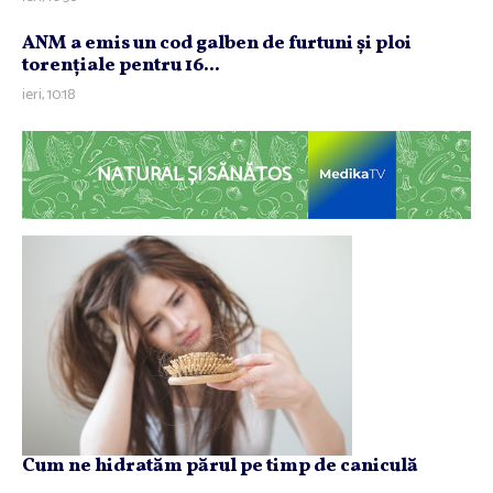
ANM a emis un cod galben de furtuni şi ploi
torenţiale pentru 16...
ieri, 10:18
NATURAL ȘI SĂNĂTOS
Cum ne hidratăm părul pe timp de caniculă