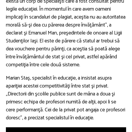
există un corp de specialişti care a fost consultat pentru
legile educaţiei. În momentul în care avem oameni
implicaţi în scandaluri de plagiat, aceştia nu au autoritatea
morală să-şi dea cu părerea despre învăţământ”, a
declarat şi Emanuel Man, preşedintele de onoare al Ligii
Studenţilor Iaşi. El este de părere că statul ar trebui să
dea vouchere pentru părinţi, ca aceştia să poată alege
între învăţământul de stat şi cel privat, astfel apărând
competiţia între cele două sisteme.
Marian Staş, specialist în educaţie, a insistat asupra
apariţiei acestei competitivităţi între stat şi privat.
„Directorii din şcolile publice sunt de mâna a doua şi
primesc echipa de profesori numită de alţii, apoi li se
cere performanţă. Cei de la privat pot angaja ce profesori
doresc”, a precizat specialistul în educaţie.